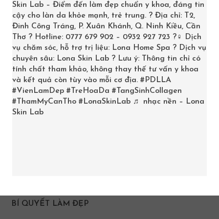
Tháng 7 2017
Skin Lab – Điểm đến làm đẹp chuẩn y khoa, đáng tin
cậy cho làn da khỏe mạnh, trẻ trung. ? Địa chỉ: T2,
Tháng 6 2017
Đinh Công Tráng, P. Xuân Khánh, Q. Ninh Kiều, Cần
Thơ ? Hotline: 0777 679 902 – 0932 927 723 ?‍♀️ Dịch
Tháng 8 2016
vụ chăm sóc, hỗ trợ trị liệu: Lona Home Spa ? Dịch vụ
chuyên sâu: Lona Skin Lab ? Lưu ý: Thông tin chỉ có
Tháng 5 2016
tính chất tham khảo, không thay thế tư vấn y khoa
và kết quả còn tùy vào mỗi cơ địa.
#PDLLA
Tháng 4 2016
#VienLamDep
#TreHoaDa
#TangSinhCollagen
#ThamMyCanTho
#LonaSkinLab
♬ nhạc nền – Lona
Skin Lab
DANH MỤC
Bakuchiol
BHA
BÍ QUYẾT LÀM ĐẸP