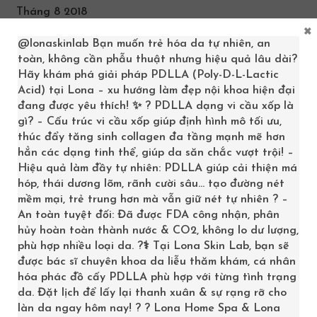
Tháng 8 2018
×
Tháng 7 2018
@lonaskinlab
Bạn muốn trẻ hóa da tự nhiên, an
toàn, không cần phẫu thuật nhưng hiệu quả lâu dài?
Tháng 5 2018
Hãy khám phá giải pháp PDLLA (Poly-D-L-Lactic
Acid) tại Lona – xu hướng làm đẹp nội khoa hiện đại
Tháng 3 2018
đang được yêu thích! ✨ ? PDLLA dạng vi cầu xốp là
gì? – Cấu trúc vi cầu xốp giúp định hình mô tối ưu,
Tháng 2 2018
thúc đẩy tăng sinh collagen đa tầng mạnh mẽ hơn
hẳn các dạng tinh thể, giúp da săn chắc vượt trội! –
Tháng 1 2018
Hiệu quả làm đầy tự nhiên: PDLLA giúp cải thiện má
Tháng 12 2017
hóp, thái dương lõm, rãnh cười sâu… tạo đường nét
mềm mại, trẻ trung hơn mà vẫn giữ nét tự nhiên ? –
Tháng 11 2017
An toàn tuyệt đối: Đã được FDA công nhận, phân
hủy hoàn toàn thành nước & CO2, không lo dư lượng,
Tháng 10 2017
phù hợp nhiều loại da. ?‍⚕️ Tại Lona Skin Lab, bạn sẽ
được bác sĩ chuyên khoa da liễu thăm khám, cá nhân
Tháng 9 2017
hóa phác đồ cấy PDLLA phù hợp với từng tình trạng
da. Đặt lịch để lấy lại thanh xuân & sự rạng rỡ cho
Tháng 8 2017
làn da ngay hôm nay! ? ? Lona Home Spa & Lona