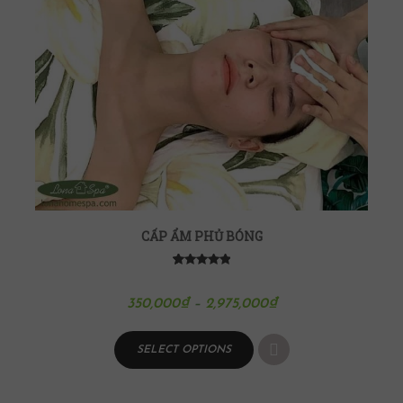
CẤP ẨM PHỦ BÓNG
5
6
5.00
out of
based on
customer
350,000
₫
–
2,975,000
₫
ratings
SELECT OPTIONS