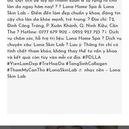
da. Đặt lịch để lấy lại thanh xuân & sự rạng rỡ cho
NÂNG CƠ XÓA NHĂN- REFA FIRMING
làn da ngay hôm nay! ? ? Lona Home Spa & Lona
Skin Lab – Điểm đến làm đẹp chuẩn y khoa, đáng tin
5
5
5.00
out of
cậy cho làn da khỏe mạnh, trẻ trung. ? Địa chỉ: T2,
based on
customer
595,000
₫
–
5,950,000
₫
Đinh Công Tráng, P. Xuân Khánh, Q. Ninh Kiều, Cần
ratings
Thơ ? Hotline: 0777 679 902 – 0932 927 723 ?‍♀️ Dịch
vụ chăm sóc, hỗ trợ trị liệu: Lona Home Spa ? Dịch vụ
SELECT OPTIONS
chuyên sâu: Lona Skin Lab ? Lưu ý: Thông tin chỉ có
tính chất tham khảo, không thay thế tư vấn y khoa
và kết quả còn tùy vào mỗi cơ địa.
#PDLLA
#VienLamDep
#TreHoaDa
#TangSinhCollagen
#ThamMyCanTho
#LonaSkinLab
♬ nhạc nền – Lona
Skin Lab