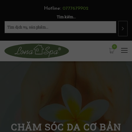
Hotline:
0777679902
Tìm kiếm...
0
CHĂM SÓC DA CƠ BẢN