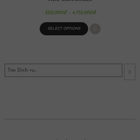
550,000
₫
–
4,715,000
₫
SELECT OPTIONS