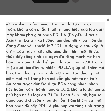
×
@lonaskinlab
Bạn muốn trẻ hóa da tự nhiên, an
toàn, không cần phẫu thuật nhưng hiệu quả lâu dài?
Hãy khám phá giải pháp PDLLA (Poly-D-L-Lactic
Acid) tại Lona – xu hướng làm đẹp nội khoa hiện đại
đang được yêu thích! ✨ ? PDLLA dạng vi cầu xốp là
gì? – Cấu trúc vi cầu xốp giúp định hình mô tối ưu,
thúc đẩy tăng sinh collagen đa tầng mạnh mẽ hơn
hẳn các dạng tinh thể, giúp da săn chắc vượt trội! –
Hiệu quả làm đầy tự nhiên: PDLLA giúp cải thiện má
hóp, thái dương lõm, rãnh cười sâu… tạo đường nét
mềm mại, trẻ trung hơn mà vẫn giữ nét tự nhiên ? –
An toàn tuyệt đối: Đã được FDA công nhận, phân
hủy hoàn toàn thành nước & CO2, không lo dư lượng,
phù hợp nhiều loại da. ?‍⚕️ Tại Lona Skin Lab, bạn sẽ
được bác sĩ chuyên khoa da liễu thăm khám, cá nhân
hóa phác đồ cấy PDLLA phù hợp với từng tình trạng