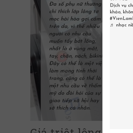
Đa số phụ nữ thường
Dịch vụ ch
chỉ thích lớp lông tơ
khảo, khôn
mọc hài hòa gợi cảm
#VienLam
♬ nhạc nề
trên da, vì thế nhiều
người có nhu cầu
muốn tẩy bớt lông,
nhất là ở vùng mặt,
tay, chân, nách, bikini.
Đây có thể là một việc
làm mang tính thời
trang, cũng có thể là
một nhu cầu về thẩm
mỹ do đòi hỏi của sự
giao tiếp xã hội hay
sở thích cá nhân.
Giá triệt lông vĩnh