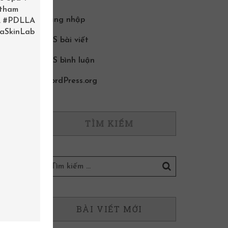
 tham
Đăng nhập
.
#PDLLA
aSkinLab
RSS bài viết
RSS bình luận
WordPress.org
TÌM KIẾM
BÀI VIẾT MỚI
a