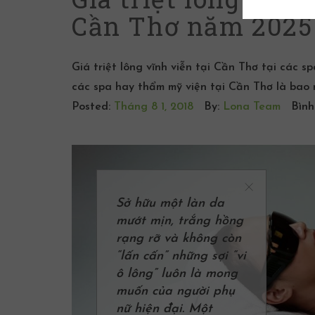
Cần Thơ năm 2025 
Giá triệt lông vĩnh viễn tại Cần Thơ tại các s
các spa hay thẩm mỹ viện tại Cần Thơ là bao 
Posted:
Tháng 8 1, 2018
By:
Lona Team
Bình
Sở hữu một làn da
mướt mịn, trắng hồng
rạng rỡ và không còn
“lấn cấn” những sợi “vi
ô lông” luôn là mong
muốn của người phụ
nữ hiện đại. Một