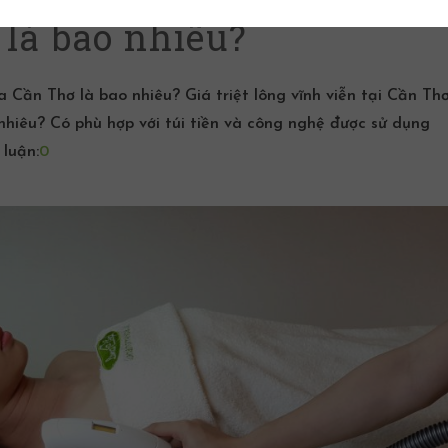
là bao nhiêu?
pa Cần Thơ là bao nhiêu? Giá triệt lông vĩnh viễn tại Cần Thơ
nhiêu? Có phù hợp với túi tiền và công nghệ được sử dụng
 luận:
0