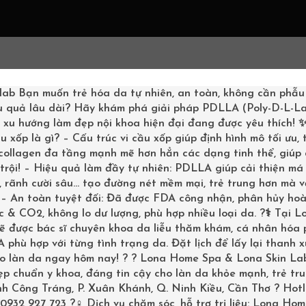
G CHỦ
LIỆU TRÌNH
SHOPPING
KHÁCH HÀNG
BOOKI
lab
Bạn muốn trẻ hóa da tự nhiên, an toàn, không cần phẫu
u quả lâu dài? Hãy khám phá giải pháp PDLLA (Poly-D-L-La
– xu hướng làm đẹp nội khoa hiện đại đang được yêu thích!
u xốp là gì? – Cấu trúc vi cầu xốp giúp định hình mô tối ưu,
 collagen đa tầng mạnh mẽ hơn hẳn các dạng tinh thể, giúp
trội! – Hiệu quả làm đầy tự nhiên: PDLLA giúp cải thiện má 
 rãnh cười sâu… tạo đường nét mềm mại, trẻ trung hơn mà v
Tr
? – An toàn tuyệt đối: Đã được FDA công nhận, phân hủy ho
 & CO2, không lo dư lượng, phù hợp nhiều loại da. ?‍⚕️ Tại L
sẽ được bác sĩ chuyên khoa da liễu thăm khám, cá nhân hóa
phù hợp với từng tình trạng da. Đặt lịch để lấy lại thanh 
ho làn da ngay hôm nay! ? ? Lona Home Spa & Lona Skin La
p chuẩn y khoa, đáng tin cậy cho làn da khỏe mạnh, trẻ tru
inh Công Tráng, P. Xuân Khánh, Q. Ninh Kiều, Cần Thơ ? Hotl
0932 927 723 ?‍♀️ Dịch vụ chăm sóc, hỗ trợ trị liệu: Lona Ho