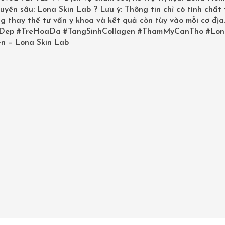
uyên sâu: Lona Skin Lab ? Lưu ý: Thông tin chỉ có tính chất
g thay thế tư vấn y khoa và kết quả còn tùy vào mỗi cơ địa
Dep
#TreHoaDa
#TangSinhCollagen
#ThamMyCanTho
#Lon
n – Lona Skin Lab
 viễn tại Cần Thơ các sp