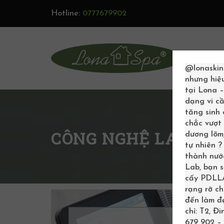
Hotline:
0777679902
TRAN
@lonaskin
nhưng hiệ
tại Lona 
dạng vi cầ
tăng sinh
chắc vượt 
CÔNG NGHỆ LASER
dương lõm,
tự nhiên 
thành nước
Lab, bạn 
cấy PDLLA 
rạng rỡ c
đến làm đẹ
chỉ: T2, Đ
679 902 – 