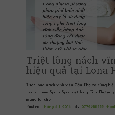
trong những phương
pháp phổ biến nhất
hiện nay là sử dụng
công nghệ triệt lông
vĩnh viễn bằng ánh
sáng đang rất được
ưa chuộng bởi tính
thẩm mỹ, không gây
đau và hiệu quả trên
Triệt lông nách vĩ
diện rộng.
hiệu quả tại Lona
Triệt lông nách vĩnh viễn Cần Thơ vô cùng hi
Lona Home Spa – Spa triệt lông Cần Thơ ứng 
mang lại cho
Posted:
Tháng 8 1, 2018
By:
0776988553 than