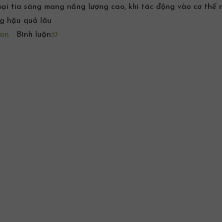
oại tia sáng mang năng lượng cao, khi tác động vào cơ thể 
ng hậu quả lâu
an
Bình luận:
0