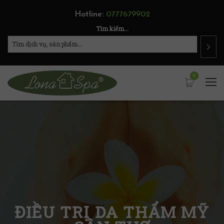
Hotline:
0777679902
Tìm kiếm...
0
ĐIỀU TRỊ DA THẨM MỸ