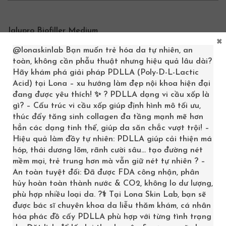
Jalupro Biofiller Medium
×
@lonaskinlab
Bạn muốn trẻ hóa da tự nhiên, an
Jalupro Biofiller Light
toàn, không cần phẫu thuật nhưng hiệu quả lâu dài?
Jalupro Biofiller Deep
Hãy khám phá giải pháp PDLLA (Poly-D-L-Lactic
Acid) tại Lona – xu hướng làm đẹp nội khoa hiện đại
đang được yêu thích! ✨ ? PDLLA dạng vi cầu xốp là
gì? – Cấu trúc vi cầu xốp giúp định hình mô tối ưu,
LƯU TRỮ
thúc đẩy tăng sinh collagen đa tầng mạnh mẽ hơn
hẳn các dạng tinh thể, giúp da săn chắc vượt trội! –
Hiệu quả làm đầy tự nhiên: PDLLA giúp cải thiện má
hóp, thái dương lõm, rãnh cười sâu… tạo đường nét
Tháng 3 2026
mềm mại, trẻ trung hơn mà vẫn giữ nét tự nhiên ? –
An toàn tuyệt đối: Đã được FDA công nhận, phân
Tháng 6 2025
hủy hoàn toàn thành nước & CO2, không lo dư lượng,
phù hợp nhiều loại da. ?‍⚕️ Tại Lona Skin Lab, bạn sẽ
Tháng 9 2024
được bác sĩ chuyên khoa da liễu thăm khám, cá nhân
Tháng 3 2024
hóa phác đồ cấy PDLLA phù hợp với từng tình trạng