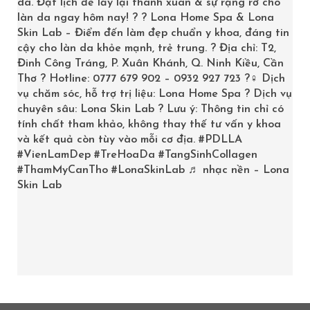
da. Đặt lịch để lấy lại thanh xuân & sự rạng rỡ cho
Tháng 2 2024
làn da ngay hôm nay! ? ? Lona Home Spa & Lona
Skin Lab – Điểm đến làm đẹp chuẩn y khoa, đáng tin
Tháng 7 2023
cậy cho làn da khỏe mạnh, trẻ trung. ? Địa chỉ: T2,
Đinh Công Tráng, P. Xuân Khánh, Q. Ninh Kiều, Cần
Tháng 5 2023
Thơ ? Hotline: 0777 679 902 – 0932 927 723 ?‍♀️ Dịch
vụ chăm sóc, hỗ trợ trị liệu: Lona Home Spa ? Dịch vụ
Tháng 12 2022
chuyên sâu: Lona Skin Lab ? Lưu ý: Thông tin chỉ có
tính chất tham khảo, không thay thế tư vấn y khoa
Tháng 10 2022
và kết quả còn tùy vào mỗi cơ địa.
#PDLLA
Tháng 4 2022
#VienLamDep
#TreHoaDa
#TangSinhCollagen
#ThamMyCanTho
#LonaSkinLab
♬ nhạc nền – Lona
Tháng 10 2021
Skin Lab
Tháng 3 2021
Tháng 2 2020
Tháng 1 2019
Tháng 12 2018