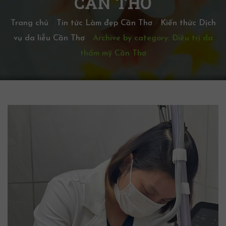
CẦN THƠ
Trang chủ
/
Tin tức Làm đẹp Cần Thơ
/
Kiến thức Dịch
vụ da liễu Cần Thơ
/
Archive by category: Điều trị da
thẩm mỹ Cần Thơ