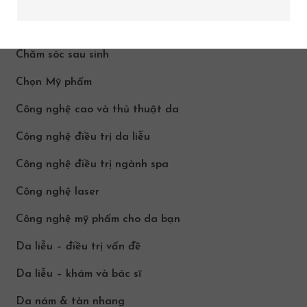
Chăm sóc da body Cần Thơ
Chăm sóc da thường xuyên tại nhà
Chăm sóc sau sinh
Chọn Mỹ phẩm
Công nghệ cao và thủ thuật da
Công nghệ điều trị da liễu
Công nghệ điều trị ngành spa
Công nghệ laser
Công nghệ mỹ phẩm cho da bạn
Da liễu – điều trị vấn đề
Da liễu – khám và bác sĩ
Da nám & tàn nhang