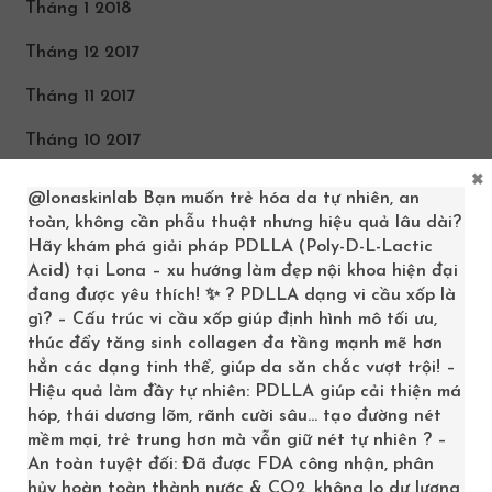
Tháng 1 2018
Tháng 12 2017
Tháng 11 2017
Tháng 10 2017
×
Tháng 9 2017
@lonaskinlab
Bạn muốn trẻ hóa da tự nhiên, an
toàn, không cần phẫu thuật nhưng hiệu quả lâu dài?
Tháng 8 2017
Hãy khám phá giải pháp PDLLA (Poly-D-L-Lactic
Acid) tại Lona – xu hướng làm đẹp nội khoa hiện đại
Tháng 7 2017
đang được yêu thích! ✨ ? PDLLA dạng vi cầu xốp là
Tháng 6 2017
gì? – Cấu trúc vi cầu xốp giúp định hình mô tối ưu,
thúc đẩy tăng sinh collagen đa tầng mạnh mẽ hơn
Tháng 8 2016
hẳn các dạng tinh thể, giúp da săn chắc vượt trội! –
Hiệu quả làm đầy tự nhiên: PDLLA giúp cải thiện má
Tháng 5 2016
hóp, thái dương lõm, rãnh cười sâu… tạo đường nét
mềm mại, trẻ trung hơn mà vẫn giữ nét tự nhiên ? –
Tháng 4 2016
An toàn tuyệt đối: Đã được FDA công nhận, phân
hủy hoàn toàn thành nước & CO2, không lo dư lượng,