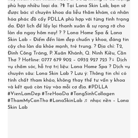
phù hợp nhiều loại da. ?‍⚕️ Tại Lona Skin Lab, bạn sẽ
được bác sĩ chuyên khoa da liễu thăm khám, cá nhân
DANH MỤC
hóa phác đồ cấy PDLLA phù hợp với từng tình trạng
da. Đặt lịch để lấy lại thanh xuân & sự rạng rỡ cho
làn da ngay hôm nay! ? ? Lona Home Spa & Lona
Bakuchiol
Skin Lab – Điểm đến làm đẹp chuẩn y khoa, đáng tin
cậy cho làn da khỏe mạnh, trẻ trung. ? Địa chỉ: T2,
BHA
Đinh Công Tráng, P. Xuân Khánh, Q. Ninh Kiều, Cần
Thơ ? Hotline: 0777 679 902 – 0932 927 723 ?‍♀️ Dịch
BÍ QUYẾT LÀM ĐẸP
vụ chăm sóc, hỗ trợ trị liệu: Lona Home Spa ? Dịch vụ
chuyên sâu: Lona Skin Lab ? Lưu ý: Thông tin chỉ có
Brand
tính chất tham khảo, không thay thế tư vấn y khoa
và kết quả còn tùy vào mỗi cơ địa.
#PDLLA
Cải thiện vóc dáng
#VienLamDep
#TreHoaDa
#TangSinhCollagen
#ThamMyCanTho
#LonaSkinLab
♬ nhạc nền – Lona
Chăm sóc bầu
Skin Lab
Chăm sóc cổ và mắt Cần Thơ
Chăm sóc da