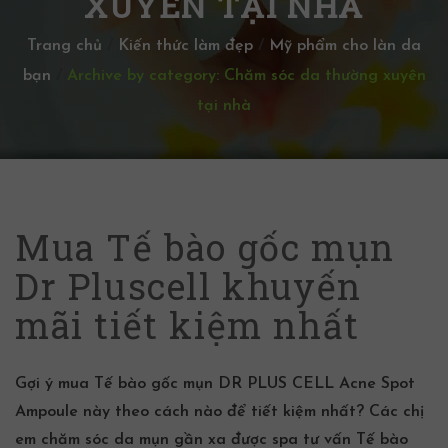
XUYÊN TẠI NHÀ
Trang chủ
/
Kiến thức làm đẹp
/
Mỹ phẩm cho làn da
bạn
/
Archive by category: Chăm sóc da thường xuyên
tại nhà
Mua Tế bào gốc mụn
Dr Pluscell khuyến
mãi tiết kiệm nhất
Gợi ý mua Tế bào gốc mụn DR PLUS CELL Acne Spot
Ampoule này theo cách nào để tiết kiệm nhất? Các chị
em chăm sóc da mụn gần xa được spa tư vấn Tế bào