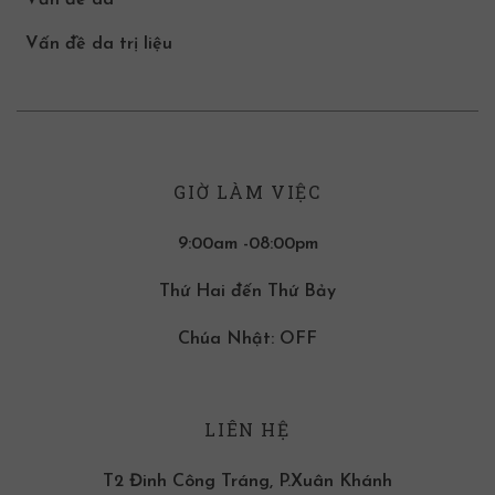
Vấn đề da
Vấn đề da trị liệu
GIỜ LÀM VIỆC
9:00am -08:00pm
Thứ Hai đến Thứ Bảy
Chúa Nhật: OFF
LIÊN HỆ
T2 Đinh Công Tráng, P.Xuân Khánh