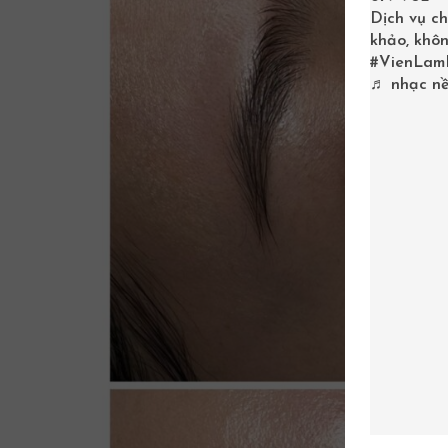
Dịch vụ ch
khảo, khôn
#VienLam
♬ nhạc nề