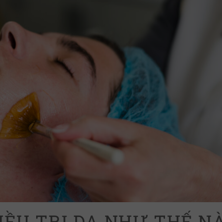
IỀU TRỊ DA NHƯ THẾ N