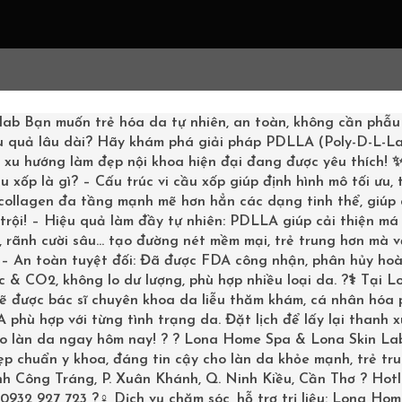
G CHỦ
LIỆU TRÌNH
SHOPPING
KHÁCH HÀNG
BOOKI
lab
Bạn muốn trẻ hóa da tự nhiên, an toàn, không cần phẫu
u quả lâu dài? Hãy khám phá giải pháp PDLLA (Poly-D-L-La
– xu hướng làm đẹp nội khoa hiện đại đang được yêu thích!
u xốp là gì? – Cấu trúc vi cầu xốp giúp định hình mô tối ưu,
 collagen đa tầng mạnh mẽ hơn hẳn các dạng tinh thể, giúp
trội! – Hiệu quả làm đầy tự nhiên: PDLLA giúp cải thiện má 
DA CẦN THƠ
 rãnh cười sâu… tạo đường nét mềm mại, trẻ trung hơn mà v
Trang chủ
/
Tin tức Làm đẹ
? – An toàn tuyệt đối: Đã được FDA công nhận, phân hủy ho
/
Arc
 & CO2, không lo dư lượng, phù hợp nhiều loại da. ?‍⚕️ Tại L
sẽ được bác sĩ chuyên khoa da liễu thăm khám, cá nhân hóa
phù hợp với từng tình trạng da. Đặt lịch để lấy lại thanh 
ho làn da ngay hôm nay! ? ? Lona Home Spa & Lona Skin La
p chuẩn y khoa, đáng tin cậy cho làn da khỏe mạnh, trẻ tru
inh Công Tráng, P. Xuân Khánh, Q. Ninh Kiều, Cần Thơ ? Hotl
0932 927 723 ?‍♀️ Dịch vụ chăm sóc, hỗ trợ trị liệu: Lona Ho