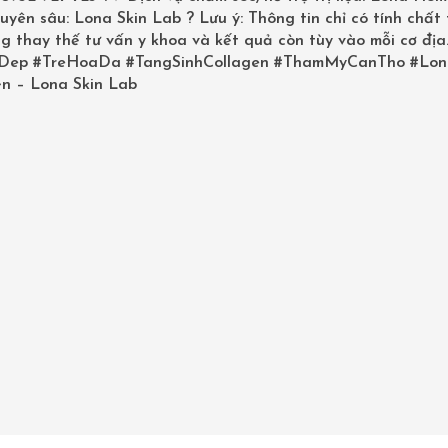
uyên sâu: Lona Skin Lab ? Lưu ý: Thông tin chỉ có tính chất
g thay thế tư vấn y khoa và kết quả còn tùy vào mỗi cơ địa
Dep
#TreHoaDa
#TangSinhCollagen
#ThamMyCanTho
#Lon
n – Lona Skin Lab