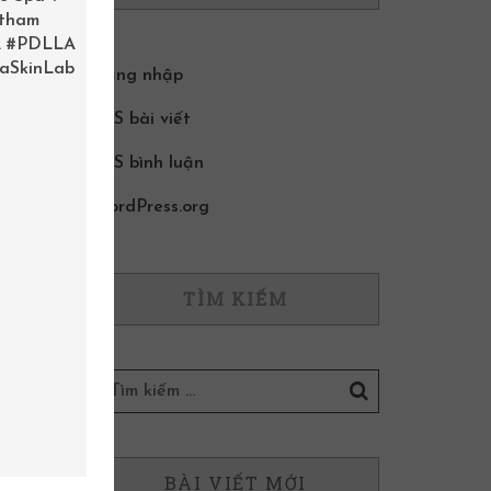
 tham
.
#PDLLA
aSkinLab
Đăng nhập
RSS bài viết
RSS bình luận
WordPress.org
TÌM KIẾM
BÀI VIẾT MỚI