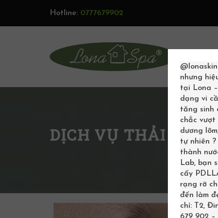
Hotline:
0777679902
TRAN
@lonaskin
nhưng hiệ
tại Lona 
dạng vi cầ
tăng sinh
chắc vượt 
DỊCH VỤ THẢI ĐỘC 
dương lõm,
tự nhiên 
thành nước
Lab, bạn 
cấy PDLLA 
rạng rỡ c
đến làm đẹ
chỉ: T2, Đ
679 902 – 