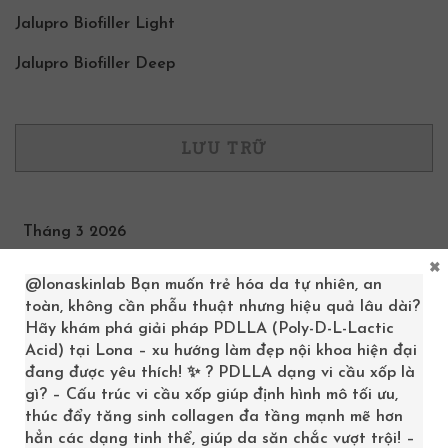
Jalupro Biofiller Light
Jalupro Biofiller Deep
LƯU TRỮ
Tháng 3 2026
×
Tháng 6 2025
@lonaskinlab
Bạn muốn trẻ hóa da tự nhiên, an
toàn, không cần phẫu thuật nhưng hiệu quả lâu dài?
Tháng 9 2024
Hãy khám phá giải pháp PDLLA (Poly-D-L-Lactic
Acid) tại Lona – xu hướng làm đẹp nội khoa hiện đại
Tháng 3 2024
đang được yêu thích! ✨ ? PDLLA dạng vi cầu xốp là
Tháng 2 2024
gì? – Cấu trúc vi cầu xốp giúp định hình mô tối ưu,
thúc đẩy tăng sinh collagen đa tầng mạnh mẽ hơn
Tháng 7 2023
hẳn các dạng tinh thể, giúp da săn chắc vượt trội! –