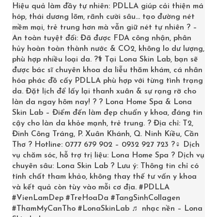
Hiệu quả làm đầy tự nhiên: PDLLA giúp cải thiện má
Tháng 5 2023
hóp, thái dương lõm, rãnh cười sâu… tạo đường nét
mềm mại, trẻ trung hơn mà vẫn giữ nét tự nhiên ? –
Tháng 12 2022
An toàn tuyệt đối: Đã được FDA công nhận, phân
hủy hoàn toàn thành nước & CO2, không lo dư lượng,
Tháng 10 2022
phù hợp nhiều loại da. ?‍⚕️ Tại Lona Skin Lab, bạn sẽ
Tháng 4 2022
được bác sĩ chuyên khoa da liễu thăm khám, cá nhân
hóa phác đồ cấy PDLLA phù hợp với từng tình trạng
Tháng 10 2021
da. Đặt lịch để lấy lại thanh xuân & sự rạng rỡ cho
làn da ngay hôm nay! ? ? Lona Home Spa & Lona
Tháng 3 2021
Skin Lab – Điểm đến làm đẹp chuẩn y khoa, đáng tin
cậy cho làn da khỏe mạnh, trẻ trung. ? Địa chỉ: T2,
Tháng 2 2020
Đinh Công Tráng, P. Xuân Khánh, Q. Ninh Kiều, Cần
Thơ ? Hotline: 0777 679 902 – 0932 927 723 ?‍♀️ Dịch
Tháng 1 2019
vụ chăm sóc, hỗ trợ trị liệu: Lona Home Spa ? Dịch vụ
chuyên sâu: Lona Skin Lab ? Lưu ý: Thông tin chỉ có
Tháng 12 2018
tính chất tham khảo, không thay thế tư vấn y khoa
Tháng 11 2018
và kết quả còn tùy vào mỗi cơ địa.
#PDLLA
#VienLamDep
#TreHoaDa
#TangSinhCollagen
Tháng 10 2018
#ThamMyCanTho
#LonaSkinLab
♬ nhạc nền – Lona