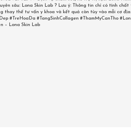
uyên sâu: Lona Skin Lab ? Lưu ý: Thông tin chỉ có tính chất
g thay thế tư vấn y khoa và kết quả còn tùy vào mỗi cơ địa
Posted:
Tháng 6 9, 2025
Dep
#TreHoaDa
#TangSinhCollagen
#ThamMyCanTho
#Lon
n – Lona Skin Lab