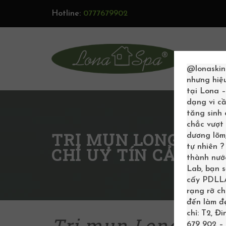
Hotline:
0777679902
TRAN
@lonaskin
nhưng hiệ
tại Lona 
dạng vi cầ
tăng sinh
chắc vượt 
TRỊ MỤN LONG XUYÊ
dương lõm,
tự nhiên 
CHỈ UY TÍN CẢI THI
thành nước
Lab, bạn 
cấy PDLLA 
rạng rỡ c
đến làm đẹ
chỉ: T2, Đ
Trị mụn Long Xuyên
679 902 – 