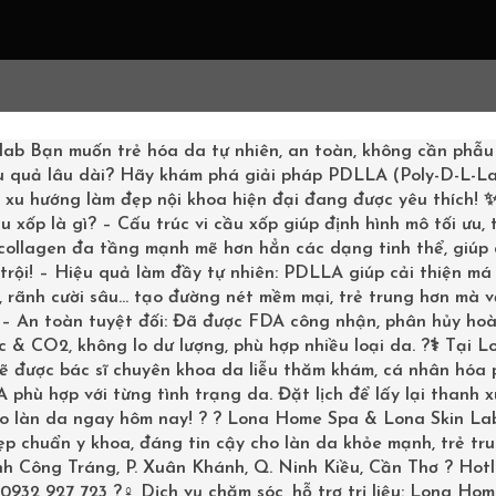
G CHỦ
LIỆU TRÌNH
SHOPPING
KHÁCH HÀNG
BOOKI
lab
Bạn muốn trẻ hóa da tự nhiên, an toàn, không cần phẫu
u quả lâu dài? Hãy khám phá giải pháp PDLLA (Poly-D-L-La
– xu hướng làm đẹp nội khoa hiện đại đang được yêu thích!
u xốp là gì? – Cấu trúc vi cầu xốp giúp định hình mô tối ưu,
 collagen đa tầng mạnh mẽ hơn hẳn các dạng tinh thể, giúp
trội! – Hiệu quả làm đầy tự nhiên: PDLLA giúp cải thiện má 
N – ĐỊA
 rãnh cười sâu… tạo đường nét mềm mại, trẻ trung hơn mà v
Trang chủ
/
Da liễu - điều t
? – An toàn tuyệt đối: Đã được FDA công nhận, phân hủy ho
ỆN DA
 & CO2, không lo dư lượng, phù hợp nhiều loại da. ?‍⚕️ Tại L
sẽ được bác sĩ chuyên khoa da liễu thăm khám, cá nhân hóa
phù hợp với từng tình trạng da. Đặt lịch để lấy lại thanh 
ho làn da ngay hôm nay! ? ? Lona Home Spa & Lona Skin La
p chuẩn y khoa, đáng tin cậy cho làn da khỏe mạnh, trẻ tru
inh Công Tráng, P. Xuân Khánh, Q. Ninh Kiều, Cần Thơ ? Hotl
 – Địa chỉ uy tín cải th
0932 927 723 ?‍♀️ Dịch vụ chăm sóc, hỗ trợ trị liệu: Lona Ho