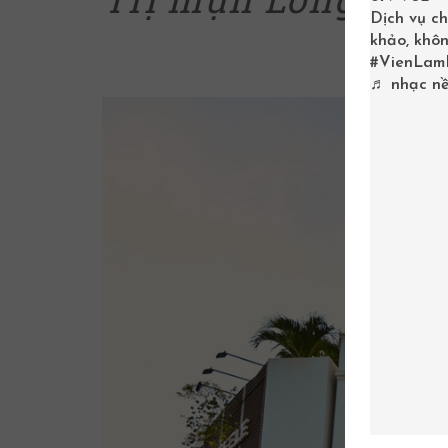
Dịch vụ ch
khảo, khôn
#VienLam
♬ nhạc nề