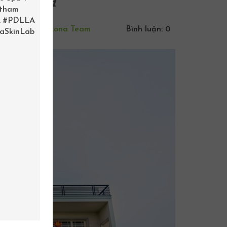
 tham
.
#PDLLA
By:
Lona Team
Bình luận: 0
aSkinLab