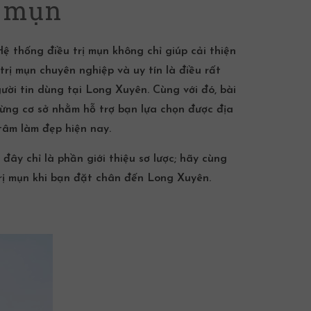
ị mụn
 Hệ thống
điều trị mụn
không chỉ giúp cải thiện
 trị mụn
chuyên nghiệp và uy tín là điều rất
ười tin dùng tại Long Xuyên. Cùng với đó, bài
 từng cơ sở nhằm hỗ trợ bạn lựa chọn được địa
tâm làm đẹp hiện nay.
ây chỉ là phần giới thiệu sơ lược; hãy cùng
rị mụn
khi bạn đặt chân đến Long Xuyên.