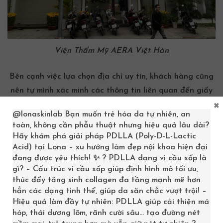
Viện Thẩm Mỹ AERA Việt Hàn
Bên cạnh việc lựa chọn địa chỉ uy tín, khách hàng cũng
nên tự mình xác minh các thông tin liên quan đến giấy
×
phép hoạt động, trình độ chuyên môn của đội ngũ bác
@lonaskinlab
Bạn muốn trẻ hóa da tự nhiên, an
sĩ, và phản hồi từ các khách hàng trước đây. Việc tra
toàn, không cần phẫu thuật nhưng hiệu quả lâu dài?
cứu các đánh giá, phản hồi từ người đã sử dụng dịch vụ
Hãy khám phá giải pháp PDLLA (Poly-D-L-Lactic
sẽ giúp bạn có được cái nhìn tổng quan và chính xác
Acid) tại Lona – xu hướng làm đẹp nội khoa hiện đại
đang được yêu thích! ✨ ? PDLLA dạng vi cầu xốp là
hơn về chất lượng dịch vụ. Điều quan trọng không kém
gì? – Cấu trúc vi cầu xốp giúp định hình mô tối ưu,
là phải hiểu rõ quy trình thực hiện – từ việc khâu chuẩn
thúc đẩy tăng sinh collagen đa tầng mạnh mẽ hơn
bị, đảm bảo vô trùng, cho đến khâu chăm sóc hậu quy
hẳn các dạng tinh thể, giúp da săn chắc vượt trội! –
trình – nhằm duy trì hiệu quả lâu dài, tránh những tác
Hiệu quả làm đầy tự nhiên: PDLLA giúp cải thiện má
hóp, thái dương lõm, rãnh cười sâu… tạo đường nét
dụng không mong muốn.