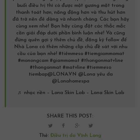
buổi điều trị thì có được một gương mặt trong
thanh toát hơn, năng động hơn và thu hút hơn
đã trở nên đê dàng và nhanh chóng. Các bạn hãy
cùng xem nhé! Bạn hãy cùng đặt các thắc mắc
cần giải đáp dưới phần bình luận nhé! Và cũng
đừng quên gợi ý thêm chủ đề, đăng ký follow để
Nhà Lona có thêm những clip chủ đề sát với nhu
cầu của bạn nhé!
#tiêmmeso
#tiemgiammomat
#monongcam
#giammomat
#thongonmatvline
#thongonmat
#matvline
#tiemmeso
tiembap@LONA.VN @Lona yêu da
@Lonahomespa
♬ nhạc nền – Lona Skin Lab – Lona Skin Lab
SHARE THIS POST:
Thẻ:
Điều trị da Vĩnh Long