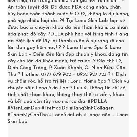
mềm mại, trẻ trung hơn mà vẫn giữ nét tự nhiên ? –
An toàn tuyệt đối: Đã được FDA công nhận, phân
hủy hoàn toàn thành nước & CO2, không lo dư lượng,
phù hợp nhiều loại da. ?‍⚕️ Tại Lona Skin Lab, bạn sẽ
Một số gợi ý dành cho khách hàng khi tìm kiếm dịch vụ
được bác sĩ chuyên khoa da liễu thăm khám, cá nhân
xóa nhăn trán tại Vĩnh Long bao gồm:
hóa phác đồ cấy PDLLA phù hợp với từng tình trạng
• Xác minh giấy phép hành nghề của cơ sở thẩm mỹ,
da. Đặt lịch để lấy lại thanh xuân & sự rạng rỡ cho
cũng như các chứng chỉ và giấy tờ xác nhận quy trình
làn da ngay hôm nay! ? ? Lona Home Spa & Lona
Skin Lab – Điểm đến làm đẹp chuẩn y khoa, đáng tin
thực hiện đạt chuẩn Y khoa.
cậy cho làn da khỏe mạnh, trẻ trung. ? Địa chỉ: T2,
• Tham khảo ý kiến, đánh giá của các khách hàng đã
Đinh Công Tráng, P. Xuân Khánh, Q. Ninh Kiều, Cần
sử dụng dịch vụ với các địa chỉ như Viện Thẩm Mỹ
Thơ ? Hotline: 0777 679 902 – 0932 927 723 ?‍♀️ Dịch
vụ chăm sóc, hỗ trợ trị liệu: Lona Home Spa ? Dịch vụ
DIVA, Thẩm Mỹ Viện Seoul Center, Thẩm Mỹ Viện Hồng
chuyên sâu: Lona Skin Lab ? Lưu ý: Thông tin chỉ có
Nhung, Viện Thẩm Mỹ Shinhan và Viện Thẩm Mỹ AERA
tính chất tham khảo, không thay thế tư vấn y khoa
Việt Hàn. Những phản hồi trung thực sẽ là bằng chứng
và kết quả còn tùy vào mỗi cơ địa.
#PDLLA
thực tiễn giúp bạn đưa ra quyết định chính xác.
#VienLamDep
#TreHoaDa
#TangSinhCollagen
#ThamMyCanTho
#LonaSkinLab
♬ nhạc nền – Lona
• Đánh giá trực tiếp điều kiện không gian, cơ sở vật
Skin Lab
chất, trang thiết bị cũng như thái độ phục vụ của cơ sở.
Một không gian làm việc hiện đại, sạch sẽ và đội ngũ