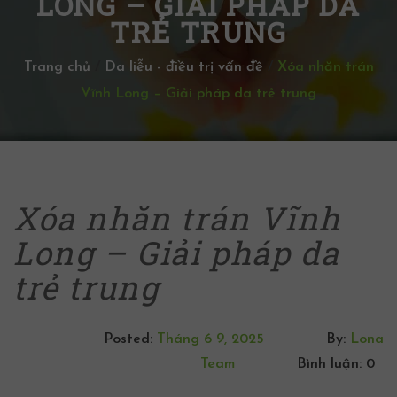
LONG – GIẢI PHÁP DA
TRẺ TRUNG
Trang chủ
/
Da liễu - điều trị vấn đề
/
Xóa nhăn trán
Vĩnh Long – Giải pháp da trẻ trung
Xóa nhăn trán Vĩnh
Long – Giải pháp da
trẻ trung
Posted:
Tháng 6 9, 2025
By:
Lona
Team
Bình luận: 0