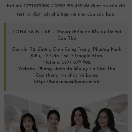
hotline 0777679902 / 0939 155 459 để được tư vấn chi
tiết và đặt lịch phù hợp với nhu cầu của bạn.
LONA SKIN LAB – Phòng
khám da liễu
uy tín tại
Cần Thơ
Địa chỉ: T2, đường Đinh Công Tráng, Phường Ninh
Kiều, TP. Cần Thơ,
? Google Map
.
Hotline:
0777 679 902
Website:
Phòng khám da liễu uy tín Cần Thơ
Các thông tin khác về Lona:
https://beacons.ai/lonaskinlab