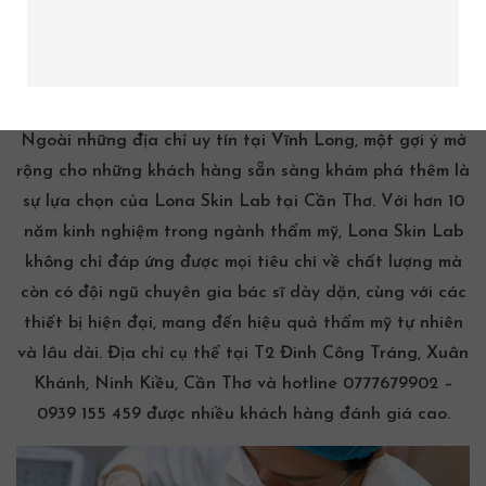
nhân viên tận tâm sẽ góp phần tối đa hóa hiệu quả của
quy trình xóa nhăn trán.
Ngoài những địa chỉ uy tín tại Vĩnh Long, một gợi ý mở
rộng cho những khách hàng sẵn sàng khám phá thêm là
sự lựa chọn của Lona Skin Lab tại Cần Thơ. Với hơn 10
năm kinh nghiệm trong ngành thẩm mỹ, Lona Skin Lab
không chỉ đáp ứng được mọi tiêu chí về chất lượng mà
còn có đội ngũ chuyên gia bác sĩ dày dặn, cùng với các
thiết bị hiện đại, mang đến hiệu quả thẩm mỹ tự nhiên
và lâu dài. Địa chỉ cụ thể tại T2 Đinh Công Tráng, Xuân
Khánh, Ninh Kiều, Cần Thơ và hotline 0777679902 –
0939 155 459 được nhiều khách hàng đánh giá cao.