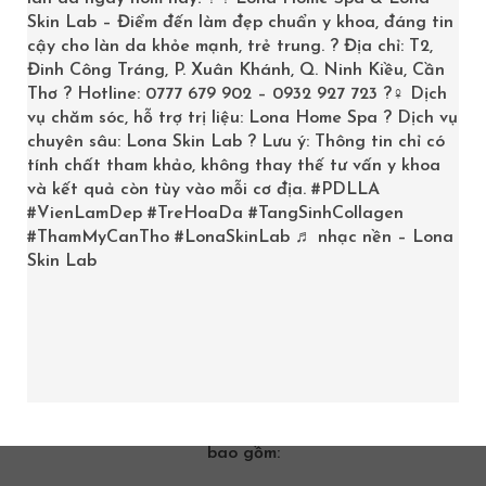
Cung cấp dịch vụ đa dạng không chỉ điều trị nám mà
Skin Lab – Điểm đến làm đẹp chuẩn y khoa, đáng tin
còn hỗ trợ
điều trị mụn
, tắm trắng, triệt lông, giảm béo
cậy cho làn da khỏe mạnh, trẻ trung. ? Địa chỉ: T2,
và làm trẻ hóa da, đáp ứng mọi nhu cầu làm đẹp của
Đinh Công Tráng, P. Xuân Khánh, Q. Ninh Kiều, Cần
Thơ ? Hotline: 0777 679 902 – 0932 927 723 ?‍♀️ Dịch
khách hàng.
vụ chăm sóc, hỗ trợ trị liệu: Lona Home Spa ? Dịch vụ
Nhận được nhiều phản hồi tích cực từ khách hàng đã
chuyên sâu: Lona Skin Lab ? Lưu ý: Thông tin chỉ có
trải nghiệm dịch vụ, minh chứng cho chất lượng và uy
tính chất tham khảo, không thay thế tư vấn y khoa
và kết quả còn tùy vào mỗi cơ địa.
#PDLLA
tín của Aura trong ngành thẩm mỹ.
#VienLamDep
#TreHoaDa
#TangSinhCollagen
#ThamMyCanTho
#LonaSkinLab
♬ nhạc nền – Lona
III. Phân Tích và Đánh Giá Các
Skin Lab
Địa Chỉ Trị Nám Vĩnh Long
Mỗi địa chỉ trên đều có những ưu điểm riêng, nhưng
cũng có những yếu tố chung nhằm đảm bảo an toàn và
hiệu quả điều trị cho khách hàng. Bên cạnh đó, các tiêu
chí để đánh giá một cơ sở điều trị nám uy tín thường
bao gồm: