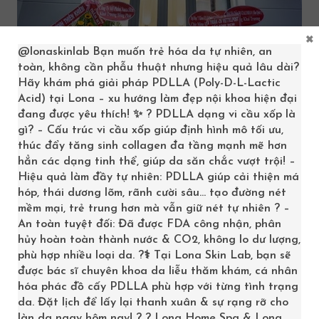
×
@lonaskinlab
Bạn muốn trẻ hóa da tự nhiên, an
toàn, không cần phẫu thuật nhưng hiệu quả lâu dài?
Hãy khám phá giải pháp PDLLA (Poly-D-L-Lactic
Acid) tại Lona – xu hướng làm đẹp nội khoa hiện đại
Thẩm Mỹ Viện Quốc Tế Aura
đang được yêu thích! ✨ ? PDLLA dạng vi cầu xốp là
gì? – Cấu trúc vi cầu xốp giúp định hình mô tối ưu,
Địa chỉ:
Số PG1-11, Vincom Shophouse Vĩnh Long, Đường
thúc đẩy tăng sinh collagen đa tầng mạnh mẽ hơn
hẳn các dạng tinh thể, giúp da săn chắc vượt trội! –
Phạm Thái Bường, Phường 4, TP. Vĩnh Long
Hiệu quả làm đầy tự nhiên: PDLLA giúp cải thiện má
Ưu điểm nổi bật:
hóp, thái dương lõm, rãnh cười sâu… tạo đường nét
Trang thiết bị hiện đại, theo chuẩn quốc tế kết hợp với
mềm mại, trẻ trung hơn mà vẫn giữ nét tự nhiên ? –
An toàn tuyệt đối: Đã được FDA công nhận, phân
công nghệ tiên tiến giúp điều trị nám nhanh chóng và
hủy hoàn toàn thành nước & CO2, không lo dư lượng,
hiệu quả.
phù hợp nhiều loại da. ?‍⚕️ Tại Lona Skin Lab, bạn sẽ
Đội ngũ nhân viên và bác sĩ có nhiều năm kinh nghiệm,
được bác sĩ chuyên khoa da liễu thăm khám, cá nhân
luôn tận tâm trong từng ca điều trị và tạo sự an tâm
hóa phác đồ cấy PDLLA phù hợp với từng tình trạng
da. Đặt lịch để lấy lại thanh xuân & sự rạng rỡ cho
cho khách hàng.
làn da ngay hôm nay! ? ? Lona Home Spa & Lona