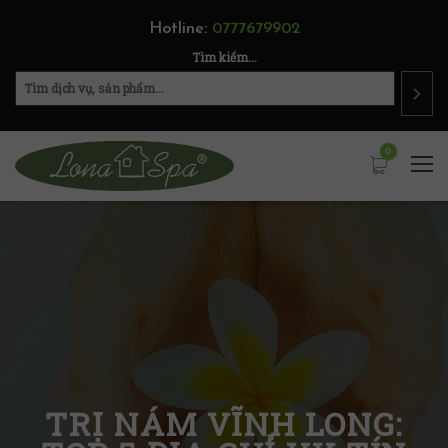
Hotline:
0777679902
Tìm kiếm...
0
TRỊ NÁM VĨNH LONG: