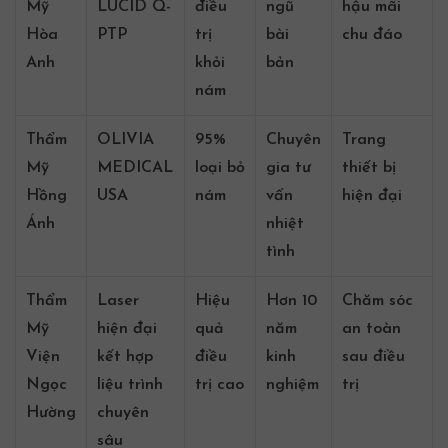
Mỹ
LUCID Q-
điều
ngũ
hậu mãi
Hòa
PTP
trị
bài
chu đáo
Anh
khỏi
bản
nám
Thẩm
OLIVIA
95%
Chuyên
Trang
Mỹ
MEDICAL
loại bỏ
gia tư
thiết bị
Hồng
USA
nám
vấn
hiện đại
Ánh
nhiệt
tình
Thẩm
Laser
Hiệu
Hơn 10
Chăm sóc
Mỹ
hiện đại
quả
năm
an toàn
Viện
kết hợp
điều
kinh
sau điều
Ngọc
liệu trình
trị cao
nghiệm
trị
Hường
chuyên
sâu