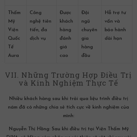
Thẩm
Công
Được
Đội
Hỗ trợ tư
Mỹ
nghệ tiên
khách
ngũ
vấn và
Viện
tiến, đa
hàng
chuyên
bảo hành
Quốc
dịch vụ
đánh
gia
dài hạn
Tế
giá
hàng
Aura
cao
đầu
VII. Những Trường Hợp Điều Trị
và Kinh Nghiệm Thực Tế
Nhiều khách hàng sau khi trải qua liệu trình điều trị
nám đã có những chia sẻ tích cực về kinh nghiệm của
mình:
Nguyễn Thị Hồng:
Sau khi điều trị tại Viện Thẩm Mỹ