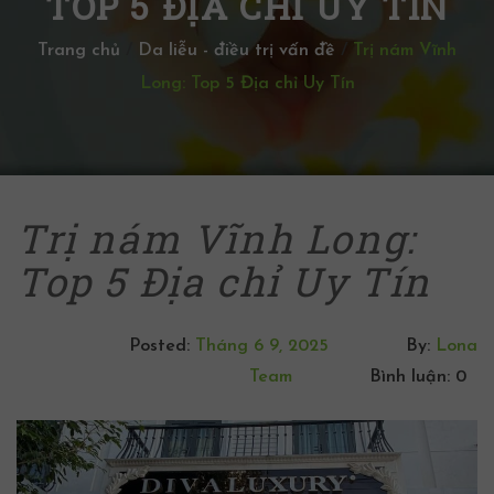
TOP 5 ĐỊA CHỈ UY TÍN
Trang chủ
/
Da liễu - điều trị vấn đề
/
Trị nám Vĩnh
Long: Top 5 Địa chỉ Uy Tín
Trị nám Vĩnh Long:
Top 5 Địa chỉ Uy Tín
Posted:
Tháng 6 9, 2025
By:
Lona
Team
Bình luận: 0