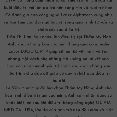
DIVA, cô Hồng cảm nhận sự cải thiện rõ rệt chỉ sau vài
buổi điều trị với làn da trở nên sáng mịn và tươi trẻ hơn.
Cô đánh giá cao công nghệ Laser Alphatech cũng như
sự tận tâm của đội ngũ bác sĩ trong quá trình tư vấn và
chăm sóc sau điều trị.
Trần Thị Lan:
Sau nhiều lần điều trị tại Thẩm Mỹ Hòa
Anh, khách hàng Lan cho biết thông qua công nghệ
Laser LUCID Q-PTP giúp cô loại bỏ vết nám và tàn
nhang một cách nhẹ nhàng mà không bỏ lại vết sẹo.
Lan còn nhấn mạnh yếu tố chăm sóc khách hàng sau
liệu trình chu đáo đã giúp cô duy trì kết quả điều trị
lâu dài.
Lê Văn Huy:
Huy đã lựa chọn Thẩm Mỹ Hồng Ánh cho
liệu trình điều trị nám của mình. Anh cảm nhận được sự
khác biệt lớn sau khi điều trị bằng công nghệ OLIVIA
MEDICAL USA, làn da của anh trở nên đều màu và mất