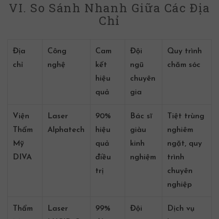
VI. So Sánh Nhanh Giữa Các Địa
Chỉ
Địa
Công
Cam
Đội
Quy trình
chỉ
nghệ
kết
ngũ
chăm sóc
hiệu
chuyên
quả
gia
Viện
Laser
90%
Bác sĩ
Tiệt trùng
Thẩm
Alphatech
hiệu
giàu
nghiêm
Mỹ
quả
kinh
ngặt, quy
DIVA
điều
nghiệm
trình
trị
chuyên
nghiệp
Thẩm
Laser
99%
Đội
Dịch vụ