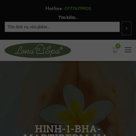
Hotline:
0777679902
Tìm kiếm...
0
HINH-1-BHA-