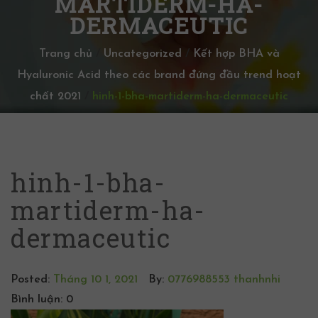
MARTIDERM-HA-
DERMACEUTIC
Trang chủ
/
Uncategorized
/
Kết hợp BHA và
Hyaluronic Acid theo các brand đứng đầu trend hoạt
chất 2021
/
hinh-1-bha-martiderm-ha-dermaceutic
hinh-1-bha-
martiderm-ha-
dermaceutic
Posted:
Tháng 10 1, 2021
By:
0776988553 thanhnhi
Bình luận: 0