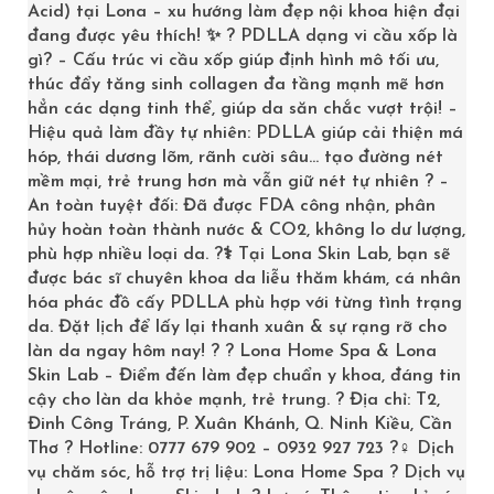
Acid) tại Lona – xu hướng làm đẹp nội khoa hiện đại
đang được yêu thích! ✨ ? PDLLA dạng vi cầu xốp là
gì? – Cấu trúc vi cầu xốp giúp định hình mô tối ưu,
thúc đẩy tăng sinh collagen đa tầng mạnh mẽ hơn
hẳn các dạng tinh thể, giúp da săn chắc vượt trội! –
Hiệu quả làm đầy tự nhiên: PDLLA giúp cải thiện má
AUTHOR
0776988553 thanhnhi
hóp, thái dương lõm, rãnh cười sâu… tạo đường nét
mềm mại, trẻ trung hơn mà vẫn giữ nét tự nhiên ? –
An toàn tuyệt đối: Đã được FDA công nhận, phân
All stories by: 0776988553 thanhnhi
hủy hoàn toàn thành nước & CO2, không lo dư lượng,
Previous
phù hợp nhiều loại da. ?‍⚕️ Tại Lona Skin Lab, bạn sẽ
được bác sĩ chuyên khoa da liễu thăm khám, cá nhân
hóa phác đồ cấy PDLLA phù hợp với từng tình trạng
da. Đặt lịch để lấy lại thanh xuân & sự rạng rỡ cho
làn da ngay hôm nay! ? ? Lona Home Spa & Lona
Leave a
comment
Skin Lab – Điểm đến làm đẹp chuẩn y khoa, đáng tin
cậy cho làn da khỏe mạnh, trẻ trung. ? Địa chỉ: T2,
Your email address will not be published. Required
Đinh Công Tráng, P. Xuân Khánh, Q. Ninh Kiều, Cần
Thơ ? Hotline: 0777 679 902 – 0932 927 723 ?‍♀️ Dịch
fields are marked *
vụ chăm sóc, hỗ trợ trị liệu: Lona Home Spa ? Dịch vụ