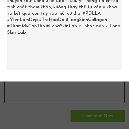
chuyên sâu: Lona Skin Lab ? Lưu ý: Thông tin chỉ có
tính chất tham khảo, không thay thế tư vấn y khoa
và kết quả còn tùy vào mỗi cơ địa.
#PDLLA
#VienLamDep
#TreHoaDa
#TangSinhCollagen
#ThamMyCanTho
#LonaSkinLab
♬ nhạc nền – Lona
Skin Lab
Lưu tên của tôi, email, và trang web trong trình duyệt
này cho lần bình luận kế tiếp của tôi.