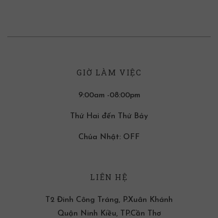
GIỜ LÀM VIỆC
9:00am -08:00pm
Thứ Hai đến Thứ Bảy
Chúa Nhật: OFF
LIÊN HỆ
T2 Đinh Công Tráng, P.Xuân Khánh
Quận Ninh Kiều, TP.Cần Thơ