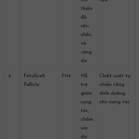
thiện
độ
săn
chắc
và
sáng
da
4
FetoScell
F04
Hỗ
Chiết xuất tự
Follicle
trợ
nhiên tăng
giảm
dinh dưỡng
rụng
cho nang tóc
tóc,
chăm
sóc
da