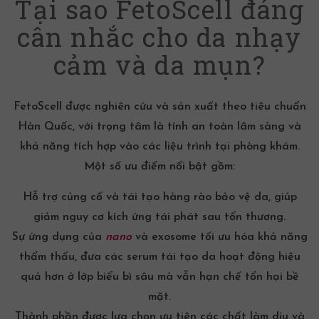
Tại sao FetoScell đáng
cân nhắc cho da nhạy
cảm và da mụn?
FetoScell được nghiên cứu và sản xuất theo tiêu chuẩn
Hàn Quốc, với trọng tâm là tính an toàn lâm sàng và
khả năng tích hợp vào các liệu trình tại phòng khám.
Một số ưu điểm nổi bật gồm:
Hỗ trợ củng cố và tái tạo hàng rào bảo vệ da, giúp
giảm nguy cơ kích ứng tái phát sau tổn thương.
Sự ứng dụng của
nano
và
exosome
tối ưu hóa khả năng
thẩm thấu, đưa các
serum tái tạo da
hoạt động hiệu
quả hơn ở lớp biểu bì sâu mà vẫn hạn chế tổn hại bề
mặt.
Thành phần được lựa chọn ưu tiên các chất làm dịu và