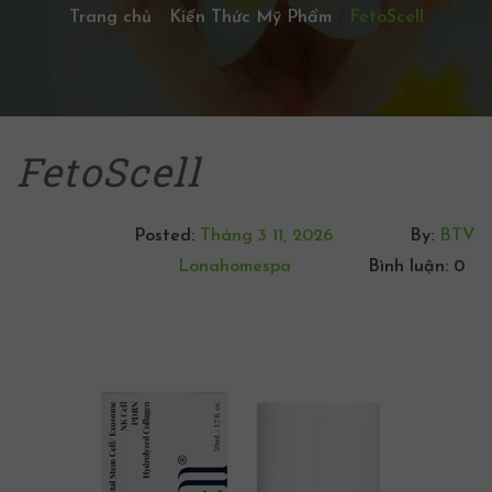
Trang chủ
/
Kiến Thức Mỹ Phẩm
/
FetoScell
FetoScell
Posted:
Tháng 3 11, 2026
By:
BTV
Lonahomespa
Bình luận: 0