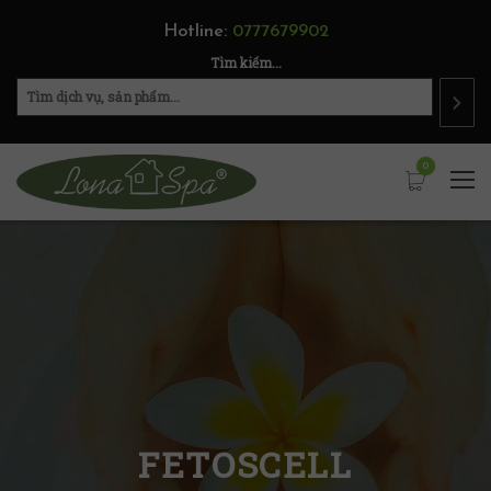
Hotline:
0777679902
Tìm kiếm...
0
FETOSCELL