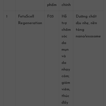
phẩm
chính
1
FetoScell
F03
Hỗ
Dưỡng chất
Regeneration
trợ
dịu nhẹ, nền
chăm
tảng
sóc
nano/exosome
da
mụn
và
da
nhạy
cảm
;
giảm
viêm,
thúc
đẩy