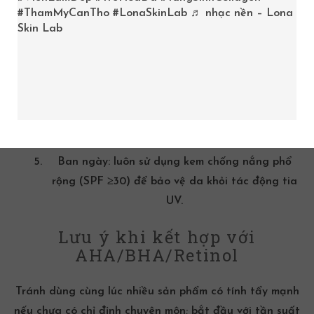
với loại da để loại bỏ bụi bẩn và dầu thừa.
#ThamMyCanTho
#LonaSkinLab
♬ nhạc nền – Lona
Thử phản ứng (patch test): nhỏ một lượng bằng
Skin Lab
hạt đậu lên vùng sau tai hoặc cổ tay, quan sát
trong 24–48 giờ để phát hiện kích ứng.
Tinh chất/serum: sau khi da đã sạch, thoa serum
FetoScell
và vỗ nhẹ để sản phẩm thẩm thấu.
Kem dưỡng: dùng kem khóa ẩm nhằm bảo toàn
hoạt tính của serum trên da.
Ban ngày: luôn sử dụng
kem chống nắng phổ
rộng
(SPF ≥30) để bảo vệ da khỏi tác động tia
UV.
Lưu ý khi kết hợp với
AHA/BHA/Retinol
Tránh dùng cùng lúc nhiều sản phẩm có tính tẩy mạnh
nếu chưa có chỉ định chuyên môn; bắt đầu với tần suất