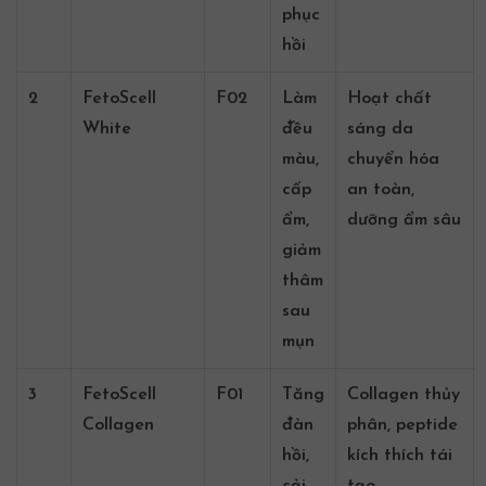
phục
hồi
2
FetoScell
F02
Làm
Hoạt chất
White
đều
sáng da
màu,
chuyển hóa
cấp
an toàn,
ẩm,
dưỡng ẩm sâu
giảm
thâm
sau
mụn
3
FetoScell
F01
Tăng
Collagen thủy
Collagen
đàn
phân, peptide
hồi,
kích thích tái
cải
tạo