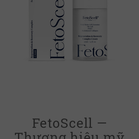
FetoScell —
Thương hiệu mỹ