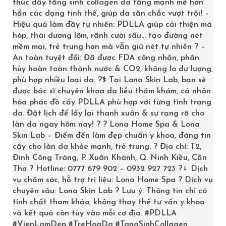
thúc đẩy tăng sinh collagen đa tầng mạnh mẽ hơn
hẳn các dạng tinh thể, giúp da săn chắc vượt trội! –
Hiệu quả làm đầy tự nhiên: PDLLA giúp cải thiện má
hóp, thái dương lõm, rãnh cười sâu… tạo đường nét
mềm mại, trẻ trung hơn mà vẫn giữ nét tự nhiên ? –
An toàn tuyệt đối: Đã được FDA công nhận, phân
hủy hoàn toàn thành nước & CO2, không lo dư lượng,
phù hợp nhiều loại da. ?‍⚕️ Tại Lona Skin Lab, bạn sẽ
được bác sĩ chuyên khoa da liễu thăm khám, cá nhân
hóa phác đồ cấy PDLLA phù hợp với từng tình trạng
da. Đặt lịch để lấy lại thanh xuân & sự rạng rỡ cho
làn da ngay hôm nay! ? ? Lona Home Spa & Lona
Skin Lab – Điểm đến làm đẹp chuẩn y khoa, đáng tin
cậy cho làn da khỏe mạnh, trẻ trung. ? Địa chỉ: T2,
Đinh Công Tráng, P. Xuân Khánh, Q. Ninh Kiều, Cần
Thơ ? Hotline: 0777 679 902 – 0932 927 723 ?‍♀️ Dịch
vụ chăm sóc, hỗ trợ trị liệu: Lona Home Spa ? Dịch vụ
Quy trình cơ bản
chuyên sâu: Lona Skin Lab ? Lưu ý: Thông tin chỉ có
tính chất tham khảo, không thay thế tư vấn y khoa
và kết quả còn tùy vào mỗi cơ địa.
#PDLLA
Làm sạch: bắt đầu bằng bước rửa mặt phù hợp
#VienLamDep
#TreHoaDa
#TangSinhCollagen