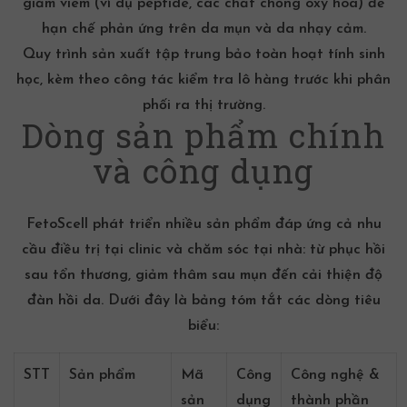
giảm viêm (ví dụ peptide, các chất
chống oxy hóa
) để
hạn chế phản ứng trên da mụn và
da nhạy cảm
.
Quy trình sản xuất tập trung bảo toàn hoạt tính sinh
học, kèm theo công tác kiểm tra lô hàng trước khi phân
phối ra thị trường.
Dòng sản phẩm chính
và công dụng
FetoScell phát triển nhiều sản phẩm đáp ứng cả nhu
cầu điều trị tại clinic và chăm sóc tại nhà: từ phục hồi
sau tổn thương, giảm thâm sau mụn đến cải thiện độ
đàn hồi da. Dưới đây là bảng tóm tắt các dòng tiêu
biểu:
STT
Sản phẩm
Mã
Công
Công nghệ &
sản
dụng
thành phần