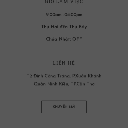
GIỜ LÀM VIỆC
9:00am -08:00pm
Thứ Hai đến Thứ Bảy
Chúa Nhật: OFF
LIÊN HỆ
T2 Đinh Công Tráng, P.Xuân Khánh
Quận Ninh Kiều, TP.Cần Thơ
KHUYẾN MÃI