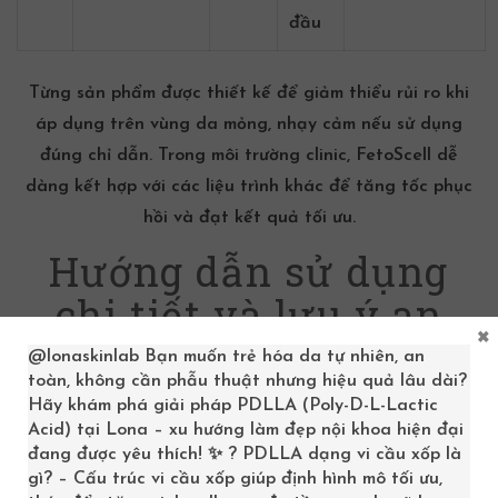
đầu
Từng sản phẩm được thiết kế để giảm thiểu rủi ro khi
áp dụng trên vùng da mỏng, nhạy cảm nếu sử dụng
đúng chỉ dẫn. Trong môi trường clinic, FetoScell dễ
dàng kết hợp với các liệu trình khác để tăng tốc phục
hồi và đạt kết quả tối ưu.
Hướng dẫn sử dụng
chi tiết và lưu ý an
×
toàn
@lonaskinlab
Bạn muốn trẻ hóa da tự nhiên, an
toàn, không cần phẫu thuật nhưng hiệu quả lâu dài?
Hãy khám phá giải pháp PDLLA (Poly-D-L-Lactic
Acid) tại Lona – xu hướng làm đẹp nội khoa hiện đại
đang được yêu thích! ✨ ? PDLLA dạng vi cầu xốp là
gì? – Cấu trúc vi cầu xốp giúp định hình mô tối ưu,