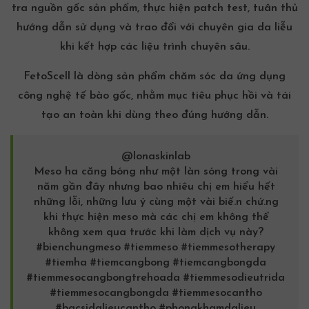
tra nguồn gốc sản phẩm, thực hiện patch test, tuân thủ
hướng dẫn sử dụng và trao đổi với chuyên gia da liễu
khi kết hợp các liệu trình chuyên sâu.
FetoScell là dòng sản phẩm chăm sóc da ứng dụng
công nghệ tế bào gốc
, nhằm mục tiêu phục hồi và tái
tạo an toàn khi dùng theo đúng hướng dẫn.
@lonaskinlab
Meso ha căng bóng như một làn sóng trong vài
năm gần đây nhưng bao nhiêu chị em hiểu hết
những lỗi, những lưu ý cùng một vài biế.n chứ.ng
khi thực hiện meso mà các chị em không thể
không xem qua trước khi làm dịch vụ này?
#bienchungmeso
#tiemmeso
#tiemmesotherapy
#tiemha
#tiemcangbong
#tiemcangbongda
#tiemmesocangbongtrehoada
#tiemmesodieutrida
#tiemmesocangbongda
#tiemmesocantho
#bacsidalieucantho
#phongkhamdalieu