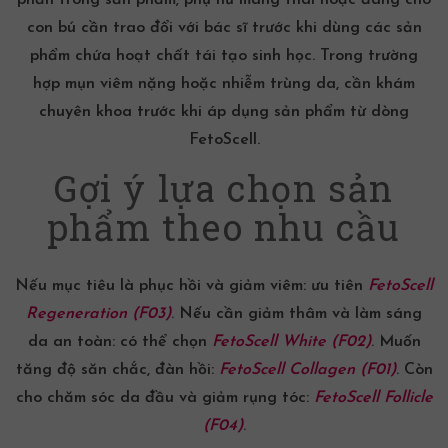
phần trong sản phẩm; phụ nữ mang thai hoặc đang cho
con bú cần trao đổi với bác sĩ trước khi dùng các sản
phẩm chứa hoạt chất tái tạo sinh học. Trong trường
hợp mụn viêm nặng hoặc nhiễm trùng da, cần khám
chuyên khoa trước khi áp dụng sản phẩm từ dòng
FetoScell.
Gợi ý lựa chọn sản
phẩm theo nhu cầu
Nếu mục tiêu là phục hồi và giảm viêm: ưu tiên
FetoScell
Regeneration (F03)
. Nếu cần giảm thâm và làm sáng
da an toàn: có thể chọn
FetoScell White (F02)
. Muốn
tăng độ săn chắc, đàn hồi:
FetoScell Collagen (F01)
. Còn
cho chăm sóc da đầu và giảm rụng tóc:
FetoScell Follicle
(F04)
.