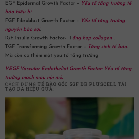
EGF Epidermal Growth Factor –
Yếu tố tăng trưởng tế
bào biểu bì
.
FGF Fibroblast Growth Factor –
Yếu tố tăng trưởng
nguyên bào sợi
.
IGF Insulin Growth Factor- T
ổng hợp collagen
.
TGF Transforming Growth Factor –
Tăng sinh tế bào
.
Mà còn có thêm một yêu tố tăng trưởng:
VEGF Vascular Endothelial Growth Factor: Yếu tố tăng
trưởng mạch máu nội mô.
CÁCH DÙNG
TẾ BÀO GỐC
5GF
DR PLUSCELL
TÁI
TẠO DA HIỆU QUẢ
: