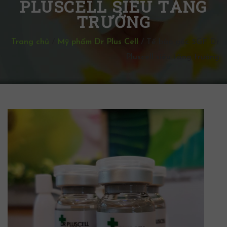
PLUSCELL SIÊU TĂNG
TRƯỞNG
Trang chủ
/
Mỹ phẩm Dr Plus Cell
/
Tế bào gốc 5GF Dr
Pluscell siêu tăng trưởng