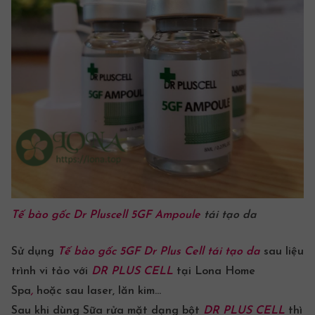
Tế bào gốc
Dr Pluscell 5GF Ampoule
tái tạo da
Sử dụng
Tế bào gốc
5GF Dr Plus Cell tái tạo da
sau
liệu
trình vi tảo
với
DR PLUS CELL
tại
Lona Home
Spa
,
hoặc sau laser, lăn kim…
Sau khi dùng
Sữa rửa mặt
dạng bột
DR PLUS CELL
thì