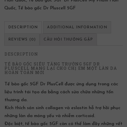
Hàn Quốc
,
Tế bào gốc 5GF Dr PlusCell Mỹ Phẩm Hàn
Quốc
,
Tế bào gốc Dr Pluscell 5GF
DESCRIPTION
ADDITIONAL INFORMATION
REVIEWS (0)
CÂU HỎI THƯỜNG GẶP
DESCRIPTION
TẾ BÀO GỐC SIÊU TĂNG TRƯỞNG 5GF DR
PLUSCELL MANG LẠI CHO CHỊ EM MỘT LÀN DA
HOÀN TOÀN MỚI
Tế bào gốc 5GF Dr PlusCell được ứng dụng trong các
liệu trình tái tạo da bằng cách sửa chữa những tổn
thương da.
Kích thích sản sinh collagen và eslastin hỗ trợ hồi phục
những làn da mỏng yếu và nhiễm corticoid.
Đặc biệt, tế bào gốc 5GF còn có thể làm đầy những vết