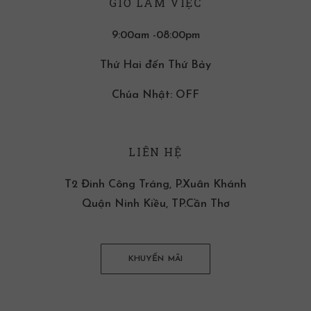
GIỜ LÀM VIỆC
9:00am -08:00pm
Thứ Hai đến Thứ Bảy
Chúa Nhật: OFF
LIÊN HỆ
T2 Đinh Công Tráng, P.Xuân Khánh
Quận Ninh Kiều, TP.Cần Thơ
KHUYẾN MÃI