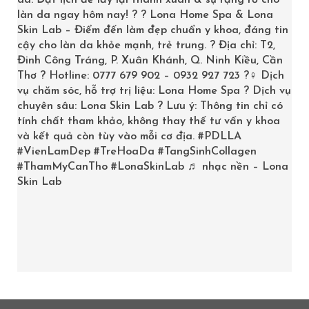
da. Đặt lịch để lấy lại thanh xuân & sự rạng rỡ cho
làn da ngay hôm nay! ? ? Lona Home Spa & Lona
Skin Lab – Điểm đến làm đẹp chuẩn y khoa, đáng tin
cậy cho làn da khỏe mạnh, trẻ trung. ? Địa chỉ: T2,
Đinh Công Tráng, P. Xuân Khánh, Q. Ninh Kiều, Cần
Thơ ? Hotline: 0777 679 902 – 0932 927 723 ?‍♀️ Dịch
vụ chăm sóc, hỗ trợ trị liệu: Lona Home Spa ? Dịch vụ
chuyên sâu: Lona Skin Lab ? Lưu ý: Thông tin chỉ có
tính chất tham khảo, không thay thế tư vấn y khoa
và kết quả còn tùy vào mỗi cơ địa.
#PDLLA
#VienLamDep
#TreHoaDa
#TangSinhCollagen
#ThamMyCanTho
#LonaSkinLab
♬ nhạc nền – Lona
Skin Lab