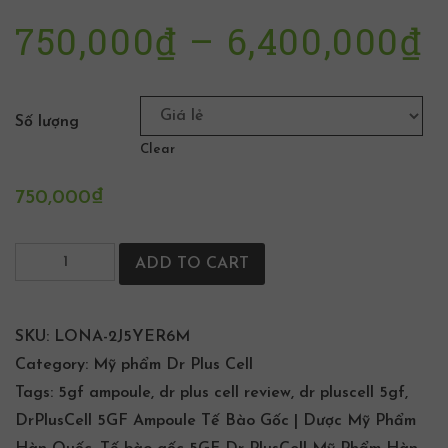
750,000
₫
–
6,400,000
₫
Số lượng
Clear
750,000
₫
ADD TO CART
SKU:
LONA-2J5YER6M
Category:
Mỹ phẩm Dr Plus Cell
Tags:
5gf ampoule
,
dr plus cell review
,
dr pluscell 5gf
,
DrPlusCell 5GF Ampoule Tế Bào Gốc | Dược Mỹ Phẩm