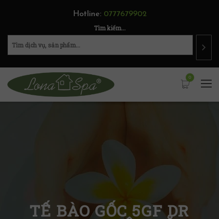
Hotline:
0777679902
Tìm kiếm...
0
TẾ BÀO GỐC 5GF DR