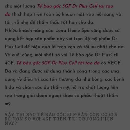
cho một lượng
Tế bào gốc
5GF Dr Plus Cell tái tạo
da
thích hợp trên toàn bộ khuôn mặt vào mỗi sáng và
tối , vỗ nhẹ để thẩm thấu tốt hơn cho da.
Nhiều khách hàng của Lona Home Spa cũng được sử
dụng kết hợp sản phẩm này với trọn
Bộ mỹ phẩm Dr
Plus Cell
để hiệu quả là trọn vẹn và tối ưu nhất cho da.
Và cuối cùng, mới nhất so với Tế bào gốc Dr PlusCell
4GF,
Tế bào gốc
5GF Dr Plus Cell tái tạo da
có VEGF.
Đã và đang được sử dụng thành công trong các ứng
dụng về điều trị các tổn thương da như bỏng, các bệnh
lí da và chăm sóc da thẩm mỹ, hỗ trợ chất lượng liền
sẹo trong giai đoạn ngoại khoa và phẫu thuật thẩm
mỹ.
VẬY TẠI SAO TẾ BÀO GỐC 5GF VẪN CÒN CÓ GIÁ
RẺ HƠN SO VỚI 4GF TRÊN THỊ TRƯỜNG HIỆN
NAY?