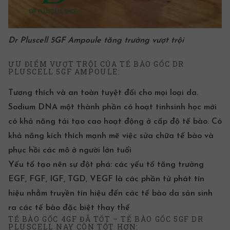
Dr Pluscell 5GF Ampoule
tăng trưởng vượt trội
ƯU ĐIỂM VƯỢT TRỘI CỦA TẾ BÀO GỐC DR
PLUSCELL 5GF AMPOULE:
Tương thích và an toàn tuyệt đối cho mọi loại da.
Sodium DNA một thành phần có hoạt tinhsinh học mới
có khả năng tái tạo cao hoạt động ở cấp độ tế bào. Có
khả năng kích thích mạnh mẽ việc sửa chữa tế bào và
phục hồi các mô ở người lớn tuổi
Yếu tố tạo nên sự đột phá: các yếu tố tăng trưởng
EGF, FGF, IGF, TGD, VEGF là các phần tử phát tín
hiệu nhằm truyền tín hiệu đến các tế bào da sản sinh
ra các tế bào đặc biệt thay thế
TẾ BÀO GỐC 4GF ĐÃ TỐT – TẾ BÀO GỐC 5GF DR
PLUSCELL NAY CÒN TỐT HƠN: