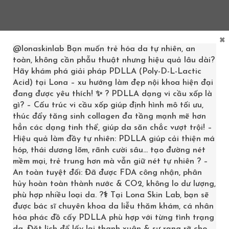
×
@lonaskinlab
Bạn muốn trẻ hóa da tự nhiên, an
toàn, không cần phẫu thuật nhưng hiệu quả lâu dài?
Hãy khám phá giải pháp PDLLA (Poly-D-L-Lactic
Acid) tại Lona – xu hướng làm đẹp nội khoa hiện đại
đang được yêu thích! ✨ ? PDLLA dạng vi cầu xốp là
gì? – Cấu trúc vi cầu xốp giúp định hình mô tối ưu,
thúc đẩy tăng sinh collagen đa tầng mạnh mẽ hơn
hẳn các dạng tinh thể, giúp da săn chắc vượt trội! –
Hiệu quả làm đầy tự nhiên: PDLLA giúp cải thiện má
hóp, thái dương lõm, rãnh cười sâu… tạo đường nét
mềm mại, trẻ trung hơn mà vẫn giữ nét tự nhiên ? –
An toàn tuyệt đối: Đã được FDA công nhận, phân
hủy hoàn toàn thành nước & CO2, không lo dư lượng,
phù hợp nhiều loại da. ?‍⚕️ Tại Lona Skin Lab, bạn sẽ
được bác sĩ chuyên khoa da liễu thăm khám, cá nhân
hóa phác đồ cấy PDLLA phù hợp với từng tình trạng