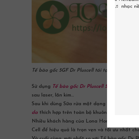
♬ nhạc nề
Tế bào gốc 5GF Dr Pluscell tái tạo da
Sử dụng
Tế bào gốc Dr Pluscell 5GF
tái tạo da
sau laser, lăn kim…
Sau khi dùng
Sữa rửa mặt
dạng bột
DR PLUS
da
thích hợp trên toàn bộ khuôn mặt vào mỗi 
Nhiều khách hàng của Lona Home Spa cũng đư
Cell
để hiệu quả là trọn vẹn và tối ưu nhất ch
Và cuối cùng, mới nhất so với Tế bào gốc Dr P