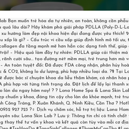
lab
Bạn muốn trẻ hóa da tự nhiên, an toàn, không cần phẫu
u quả lâu dài? Hãy khám phá giải pháp PDLLA (Poly-D-L-La
– xu hướng làm đẹp nội khoa hiện đại đang được yêu thích!
u xốp là gì? – Cấu trúc vi cầu xốp giúp định hình mô tối ưu,
 collagen đa tầng mạnh mẽ hơn hẳn các dạng tinh thể, giúp
trội! – Hiệu quả làm đầy tự nhiên: PDLLA giúp cải thiện má 
 rãnh cười sâu… tạo đường nét mềm mại, trẻ trung hơn mà v
? – An toàn tuyệt đối: Đã được FDA công nhận, phân hủy ho
 & CO2, không lo dư lượng, phù hợp nhiều loại da. ?‍⚕️ Tại L
sẽ được bác sĩ chuyên khoa da liễu thăm khám, cá nhân hóa
phù hợp với từng tình trạng da. Đặt lịch để lấy lại thanh 
ho làn da ngay hôm nay! ? ? Lona Home Spa & Lona Skin La
p chuẩn y khoa, đáng tin cậy cho làn da khỏe mạnh, trẻ tru
inh Công Tráng, P. Xuân Khánh, Q. Ninh Kiều, Cần Thơ ? Hotl
0932 927 723 ?‍♀️ Dịch vụ chăm sóc, hỗ trợ trị liệu: Lona Ho
uyên sâu: Lona Skin Lab ? Lưu ý: Thông tin chỉ có tính chất
g thay thế tư vấn y khoa và kết quả còn tùy vào mỗi cơ địa
Dep
#TreHoaDa
#TangSinhCollagen
#ThamMyCanTho
#Lon