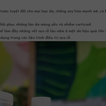
 toàn tuyệt đối cho mọi loại da, chống oxy hóa mạnh mẽ, có 
ợ hồi phục những làn da mỏng yếu và nhiễm corticoid.
thể làm đầy những vết sẹo rỗ lâu năm ở mặt do hậu quả tổn
dụng trong các liệu trình
điều trị sẹo
rỗ.