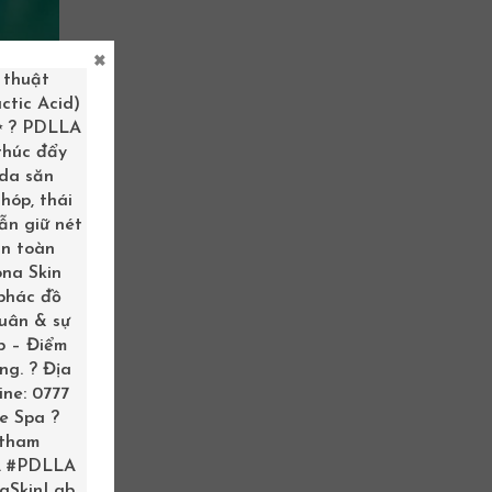
×
 thuật
ctic Acid)
 ✨ ? PDLLA
 thúc đẩy
 da săn
hóp, thái
ẫn giữ nét
àn toàn
ona Skin
 phác đồ
xuân & sự
b – Điểm
ng. ? Địa
ine: 0777
me Spa ?
 tham
.
#PDLLA
aSkinLab