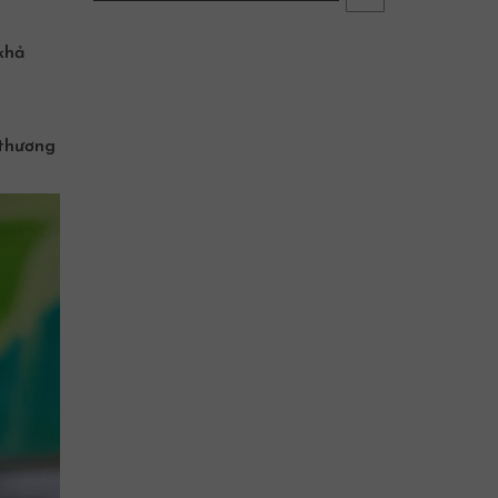
khả
 thương