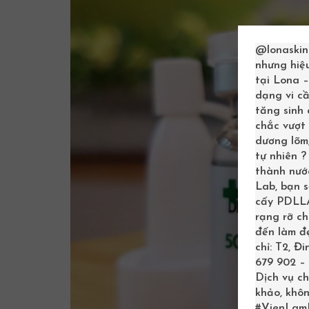
@lonaskin
nhưng hiệ
tại Lona 
dạng vi cầ
tăng sinh
chắc vượt 
dương lõm,
tự nhiên 
thành nước
Lab, bạn 
cấy PDLLA 
rạng rỡ c
đến làm đẹ
chỉ: T2, Đ
679 902 – 
Dịch vụ ch
khảo, khôn
#VienLam