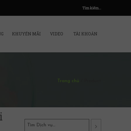
Tìm kiếm...
NG
KHUYẾN MÃI
VIDEO
TÀI KHOẢN
Trang chủ
/
Product
i