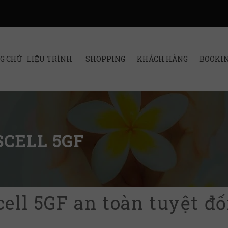
G CHỦ
LIỆU TRÌNH
SHOPPING
KHÁCH HÀNG
BOOKI
SCELL 5GF
cell 5GF an toàn tuyệt đố