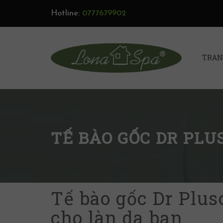
Hotline:
0777679902
TRAN
TẾ BÀO GỐC DR PLU
Tế bào gốc Dr Plus
cho làn da bạn