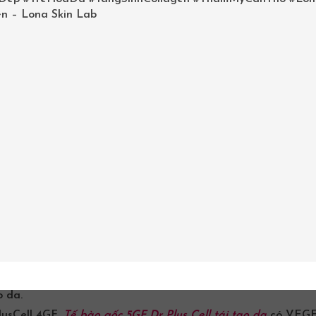
n – Lona Skin Lab
sau
liệu trình vi tảo
với
DR PLUS CELL
tại
Lona Home Spa
 CELL
thì cho một lượng
Tế bào gốc Dr Pluscell 5GF
tái tạo
sáng và tối , vỗ nhẹ để thẩm thấu tốt hơn cho da.
ợc sử dụng kết hợp sản phẩm này với trọn
Bộ mỹ phẩm Dr 
o da.
lusCell 4GF,
Tế bào gốc
5GF Dr Plus Cell tái tạo da
có VEGF