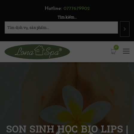
Hotline:
0777679902
Tìm kiếm...
0
SON SINH HỌC BIO LIPS |