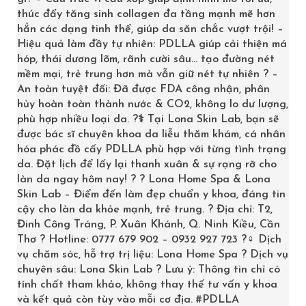
Bảo quản nơi thoáng mát, tránh nhiệt độ cao, tránh
thúc đẩy tăng sinh collagen đa tầng mạnh mẽ hơn
hẳn các dạng tinh thể, giúp da săn chắc vượt trội! –
thay đổi nhiệt độ đột ngột, tránh ánh nắng trực tiếp,
Hiệu quả làm đầy tự nhiên: PDLLA giúp cải thiện má
tránh nơi có độ ẩm cao. Trong trường hợp chưa có nhu
hóp, thái dương lõm, rãnh cười sâu… tạo đường nét
cầu sử dụng có thể để trong ngăn mát tủ lạnh 2-8 độ C
mềm mại, trẻ trung hơn mà vẫn giữ nét tự nhiên ? –
An toàn tuyệt đối: Đã được FDA công nhận, phân
hủy hoàn toàn thành nước & CO2, không lo dư lượng,
Tham khảo thêm các dòng
Sản phẩm của
phù hợp nhiều loại da. ?‍⚕️ Tại Lona Skin Lab, bạn sẽ
Mediworld
để chọn lựa cho mình dòng chăm sóc
được bác sĩ chuyên khoa da liễu thăm khám, cá nhân
da phù hợp. Đặc biệt với làn da bị mụn, yếu… cần
hóa phác đồ cấy PDLLA phù hợp với từng tình trạng
phục hồi và điều trị nên chọn lựa những
mỹ phẩm
da. Đặt lịch để lấy lại thanh xuân & sự rạng rỡ cho
sinh học
. Các sản phẩm sinh học như Sữa rửa mặt,
làn da ngay hôm nay! ? ? Lona Home Spa & Lona
kem chống nắng
,
tẩy tế bào chết
,
serum trị mụn
Skin Lab – Điểm đến làm đẹp chuẩn y khoa, đáng tin
acnec gen,….. hoàn toàn hỗ trợ quá trình
điều trị
cậy cho làn da khỏe mạnh, trẻ trung. ? Địa chỉ: T2,
mụn
diễn ra nhanh chóng và hiệu quả nhất!
Đinh Công Tráng, P. Xuân Khánh, Q. Ninh Kiều, Cần
Thơ ? Hotline: 0777 679 902 – 0932 927 723 ?‍♀️ Dịch
vụ chăm sóc, hỗ trợ trị liệu: Lona Home Spa ? Dịch vụ
chuyên sâu: Lona Skin Lab ? Lưu ý: Thông tin chỉ có
tính chất tham khảo, không thay thế tư vấn y khoa
và kết quả còn tùy vào mỗi cơ địa.
#PDLLA