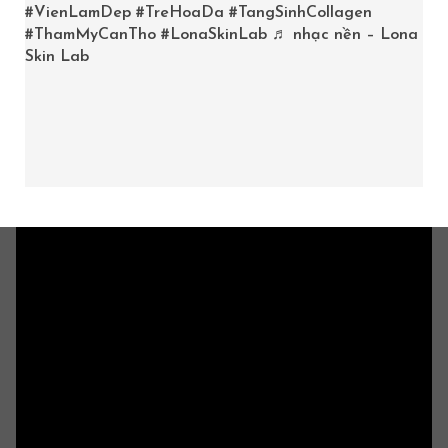
#VienLamDep
#TreHoaDa
#TangSinhCollagen
#ThamMyCanTho
#LonaSkinLab
♬ nhạc nền – Lona
Skin Lab