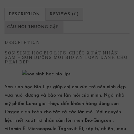
DESCRIPTION
REVIEWS (0)
CÂU HỎI THƯỜNG GẶP
DESCRIPTION
SON SINH HỌC BIO LIPS CHIẾT XUẤT NHÂN
SÂM – SON DƯỠNG MÔI BIO AN TOÀN DÀNH CHO
PHÁI ĐẸP
Son sinh học Bio Lips
giúp chị em vừa trở nên xinh đẹp
vừa nuôi dưỡng và bảo vệ làn môi của mình.
Ngôi nhà
mỹ phẩm Lona
giới thiệu đến khách hàng dòng son
Organic an toàn cho tất cả các làn môi. Với nguyên
liệu triết xuất từ nhân sâm lên men Bio-Gingsen ,
vitamin E Microcapsule Tagravit E1, sáp tự nhiên , màu