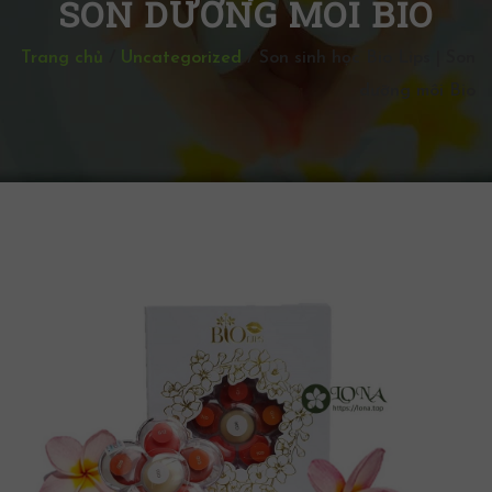
SON DƯỠNG MÔI BIO
Trang chủ
/
Uncategorized
/
Son sinh học Bio Lips | Son
dưỡng môi Bio