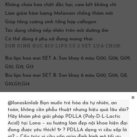
Không chứa hóa chất độc hại, cam kết không chì
Làm giảm hàm lượng Melanain chống thâm môi
Giúp tăng cường sinh tổng hợp collagen
Tác dụng chống nếp nhăn trên môi dưỡng ẩm
Có thể dùng ở phụ nữ đang mang thai
SON SINH HỌC BIO LIPS CÓ 2 SET LỰA CHỌN:
Bio lips hoa mai SET A: Son khay 6 màu G00, G06, G09,
G10, G12, G13
Bio lips hoa mai SET B: Son khay 6 màu G00, G06, G8,
G10,G11,G14
×
Với trọng lượng 6g với 6 kay đựng son, mỗi khay son 1h.
@lonaskinlab
Bạn muốn trẻ hóa da tự nhiên, an
Các chị em có thể lựa chọn tone màu son tùy ý thích.
toàn, không cần phẫu thuật nhưng hiệu quả lâu dài?
Lưu ý:
Hãy khám phá giải pháp PDLLA (Poly-D-L-Lactic
Acid) tại Lona – xu hướng làm đẹp nội khoa hiện đại
đang được yêu thích! ✨ ? PDLLA dạng vi cầu xốp là
Khi bảo quản sản phẩm có thành phần từ thiên nhiên:
gì? – Cấu trúc vi cầu xốp giúp định hình mô tối ưu,