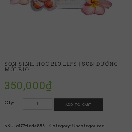
SON SINH HỌC BIO LIPS | SON DƯỠNG
MÔI BIO
350,000
₫
Qty:
ADD TO CART
SKU:
a177ffede885
Category:
Uncategorized