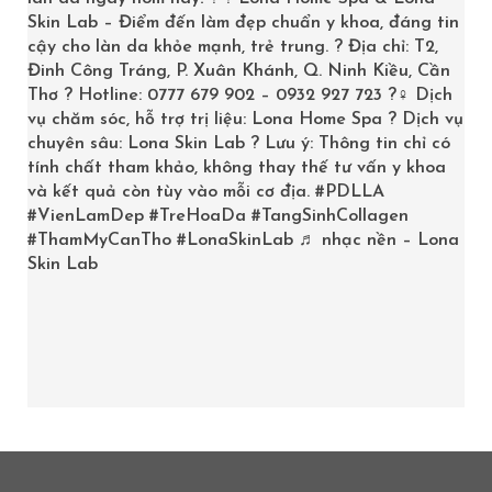
Skin Lab – Điểm đến làm đẹp chuẩn y khoa, đáng tin
Trang chủ
/
Uncategorized
/
SkinCooler
cậy cho làn da khỏe mạnh, trẻ trung. ? Địa chỉ: T2,
Đinh Công Tráng, P. Xuân Khánh, Q. Ninh Kiều, Cần
Thơ ? Hotline: 0777 679 902 – 0932 927 723 ?‍♀️ Dịch
vụ chăm sóc, hỗ trợ trị liệu: Lona Home Spa ? Dịch vụ
chuyên sâu: Lona Skin Lab ? Lưu ý: Thông tin chỉ có
tính chất tham khảo, không thay thế tư vấn y khoa
và kết quả còn tùy vào mỗi cơ địa.
#PDLLA
#VienLamDep
#TreHoaDa
#TangSinhCollagen
#ThamMyCanTho
#LonaSkinLab
♬ nhạc nền – Lona
Skin Lab