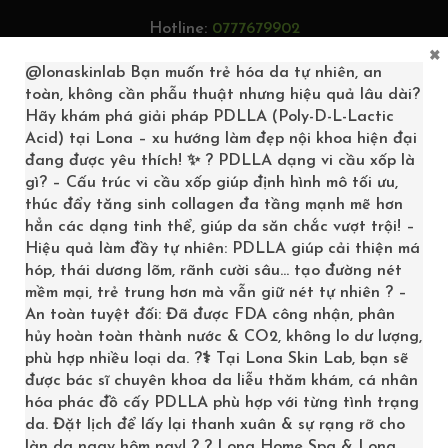
Hotline:
0777679902
×
Tìm kiếm...
@lonaskinlab
Bạn muốn trẻ hóa da tự nhiên, an
toàn, không cần phẫu thuật nhưng hiệu quả lâu dài?
Hãy khám phá giải pháp PDLLA (Poly-D-L-Lactic
Acid) tại Lona – xu hướng làm đẹp nội khoa hiện đại
đang được yêu thích! ✨ ? PDLLA dạng vi cầu xốp là
0
gì? – Cấu trúc vi cầu xốp giúp định hình mô tối ưu,
thúc đẩy tăng sinh collagen đa tầng mạnh mẽ hơn
hẳn các dạng tinh thể, giúp da săn chắc vượt trội! –
Hiệu quả làm đầy tự nhiên: PDLLA giúp cải thiện má
hóp, thái dương lõm, rãnh cười sâu… tạo đường nét
mềm mại, trẻ trung hơn mà vẫn giữ nét tự nhiên ? –
An toàn tuyệt đối: Đã được FDA công nhận, phân
hủy hoàn toàn thành nước & CO2, không lo dư lượng,
phù hợp nhiều loại da. ?‍⚕️ Tại Lona Skin Lab, bạn sẽ
được bác sĩ chuyên khoa da liễu thăm khám, cá nhân
hóa phác đồ cấy PDLLA phù hợp với từng tình trạng
SKINCOOLER
da. Đặt lịch để lấy lại thanh xuân & sự rạng rỡ cho
làn da ngay hôm nay! ? ? Lona Home Spa & Lona