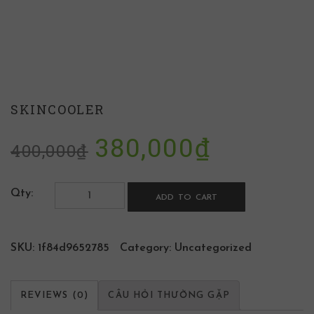
SKINCOOLER
380,000
₫
400,000
₫
Qty:
ADD TO CART
SKU:
1f84d9652785
Category:
Uncategorized
REVIEWS (0)
CÂU HỎI THƯỜNG GẶP