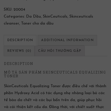
SKU:
20004
Categories:
Da Dầu
,
SkinCeuticals
,
Skinceuticals
cleanser
,
Toner cho da dầu
DESCRIPTION
ADDITIONAL INFORMATION
REVIEWS (0)
CÂU HỎI THƯỜNG GẶP
DESCRIPTION
MÔ TẢ SẢN PHẨM SKINCEUTICALS EQUALIZING
TONER
SkinCeuticals
Equalizing Toner được điều chế với
thành
phần
Hydroxy Acid có tác dụng nhẹ nhàng loại bỏ các
tế bào da chết và các bụi bẩn trên da, giúp phục hồi
và cải thiện kết cấu da. Đồng thời, với chiết xuất thực