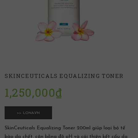
SKINCEUTICALS EQUALIZING TONER
1,250,000
₫
>> LONA.VN
SkinCeuticals Equalizing Toner 200ml giúp loại bỏ tế
bào da chết, cân bằng độ pH và cải thiện kết cấu da