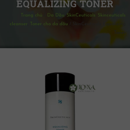
EQUALIZING TONER
Trang chủ
/
Da Dầu
,
SkinCeuticals
,
Skinceuticals
cleanser
,
Toner cho da dầu
/
SkinCeuticals Equalizing
Toner