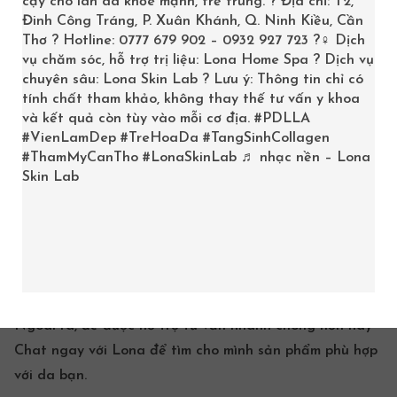
cậy cho làn da khỏe mạnh, trẻ trung. ? Địa chỉ: T2,
Đinh Công Tráng, P. Xuân Khánh, Q. Ninh Kiều, Cần
An toàn và phù hợp cho mọi loại da
Thơ ? Hotline: 0777 679 902 – 0932 927 723 ?‍♀️ Dịch
HƯỚNG DẪN SỬ DỤNG SKINCEUTICALS
vụ chăm sóc, hỗ trợ trị liệu: Lona Home Spa ? Dịch vụ
EQUALIZING TONER
chuyên sâu: Lona Skin Lab ? Lưu ý: Thông tin chỉ có
tính chất tham khảo, không thay thế tư vấn y khoa
Sau bước làm sạch da, lấy một lượng sản phẩm vừa đủ
và kết quả còn tùy vào mỗi cơ địa.
#PDLLA
ra bông
tẩy trang
. Nhẹ nhàng thoa khắp mặt và vùng
#VienLamDep
#TreHoaDa
#TangSinhCollagen
da cổ, tránh tiếp xúc với mắt. Sử dụng hàng ngày vào
#ThamMyCanTho
#LonaSkinLab
♬ nhạc nền – Lona
Skin Lab
buổi sáng và tối.
THÀNH PHẦN VÀ LƯU Ý
Phức hợp Hydroxy Acids
Chiết xuất thảo mộc
Ngoài ra, để được hỗ trợ tư vấn nhanh chóng hơn hãy
Chat
ngay với Lona để tìm cho mình sản phẩm phù hợp
với da bạn.