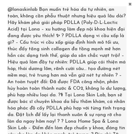
×
@lonaskinlab
Bạn muốn trẻ hóa da tự nhiên, an
toàn, không cần phẫu thuật nhưng hiệu quả lâu dài?
Hãy khám phá giải pháp PDLLA (Poly-D-L-Lactic
ĐỐI TƯỢNG
Acid) tại Lona – xu hướng làm đẹp nội khoa hiện đại
đang được yêu thích! ✨ ? PDLLA dạng vi cầu xốp là
Da lão hóa
gì? – Cấu trúc vi cầu xốp giúp định hình mô tối ưu,
thúc đẩy tăng sinh collagen đa tầng mạnh mẽ hơn
Da thâm nám
hẳn các dạng tinh thể, giúp da săn chắc vượt trội! –
Hiệu quả làm đầy tự nhiên: PDLLA giúp cải thiện má
Da không điều màu
hóp, thái dương lõm, rãnh cười sâu… tạo đường nét
mềm mại, trẻ trung hơn mà vẫn giữ nét tự nhiên ? –
Da sau điều trị
An toàn tuyệt đối: Đã được FDA công nhận, phân
hủy hoàn toàn thành nước & CO2, không lo dư lượng,
LỢI ÍCH CỦA SKINCEUTICALS EQUALIZING
phù hợp nhiều loại da. ?‍⚕️ Tại Lona Skin Lab, bạn sẽ
TONER
được bác sĩ chuyên khoa da liễu thăm khám, cá nhân
Được điều chế từ phức hợp Acid Hydroxy và chiết xuất
hóa phác đồ cấy PDLLA phù hợp với từng tình trạng
da. Đặt lịch để lấy lại thanh xuân & sự rạng rỡ cho
thực vật giúp cân bằng độ pH và làm dịu da
làn da ngay hôm nay! ? ? Lona Home Spa & Lona
Skin Lab – Điểm đến làm đẹp chuẩn y khoa, đáng tin
100% không cồn