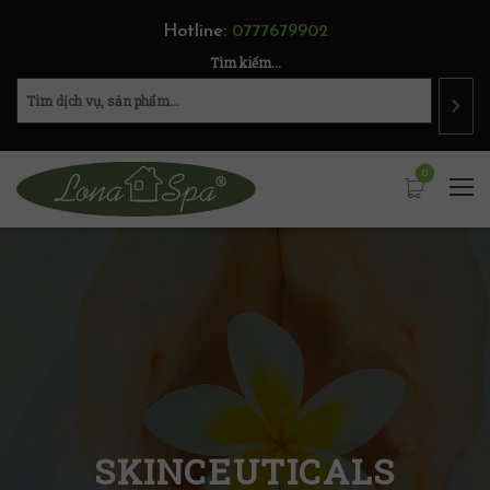
Hotline:
0777679902
Tìm kiếm...
0
SKINCEUTICALS