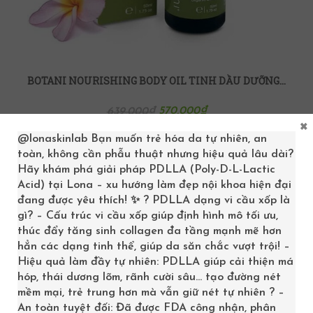
BOTANI NOURISHING BODY OIL TINH DẦU DƯỠNG THỂ BOTANI
570,000
₫
639,000
₫
×
@lonaskinlab
Bạn muốn trẻ hóa da tự nhiên, an
>> LONA.VN
toàn, không cần phẫu thuật nhưng hiệu quả lâu dài?
Hãy khám phá giải pháp PDLLA (Poly-D-L-Lactic
Acid) tại Lona – xu hướng làm đẹp nội khoa hiện đại
đang được yêu thích! ✨ ? PDLLA dạng vi cầu xốp là
SALE
gì? – Cấu trúc vi cầu xốp giúp định hình mô tối ưu,
thúc đẩy tăng sinh collagen đa tầng mạnh mẽ hơn
hẳn các dạng tinh thể, giúp da săn chắc vượt trội! –
Hiệu quả làm đầy tự nhiên: PDLLA giúp cải thiện má
hóp, thái dương lõm, rãnh cười sâu… tạo đường nét
mềm mại, trẻ trung hơn mà vẫn giữ nét tự nhiên ? –
An toàn tuyệt đối: Đã được FDA công nhận, phân