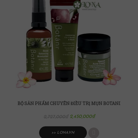
BỘ SẢN PHẨM CHUYÊN ĐIỀU TRỊ MỤN BOTANI
2,450,000
₫
2,727,000
₫
>> LONA.VN