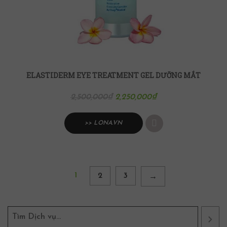
ELASTIDERM EYE TREATMENT GEL DƯỠNG MẮT
2,250,000
₫
2,500,000
₫
>> LONA.VN
1
2
3
→