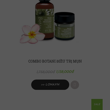
COMBO BOTANI ĐIỀU TRỊ MỤN
1,138,000
₫
1,758,000
₫
>> LONA.VN
SALE