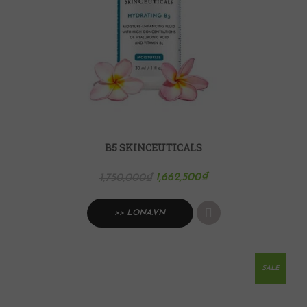
B5 SKINCEUTICALS
1,662,500
₫
1,750,000
₫
>> LONA.VN
SALE