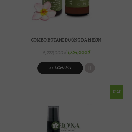
COMBO BOTANI DƯỠNG DA NHỜN
1,754,000
₫
2,278,000
₫
>> LONA.VN
SALE