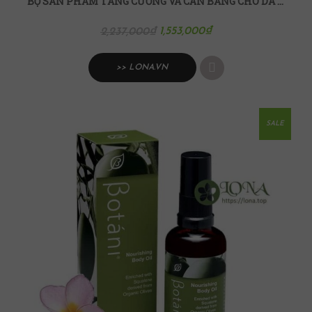
BỘ SẢN PHẨM TĂNG CƯỜNG VÀ CÂN BẰNG CHO DA DẦU BOTANI
1,553,000
₫
2,237,000
₫
>> LONA.VN
SALE