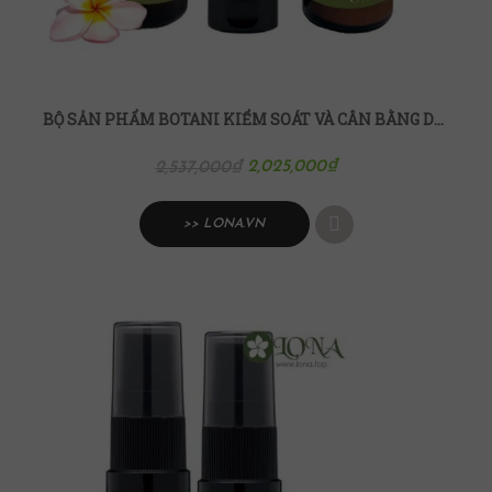
BỘ SẢN PHẨM BOTANI KIỂM SOÁT VÀ CÂN BẰNG DẦU NHỜN
2,025,000
₫
2,537,000
₫
>> LONA.VN