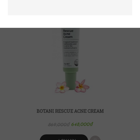
BOTANI RESCUE ACNE CREAM
648,000
₫
869,000
₫