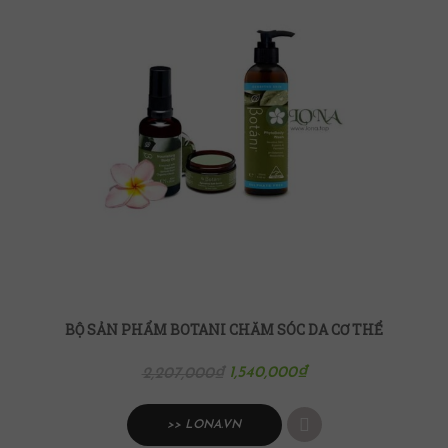
BỘ SẢN PHẨM BOTANI CHĂM SÓC DA CƠ THỂ
1,540,000
₫
2,207,000
₫
>> LONA.VN