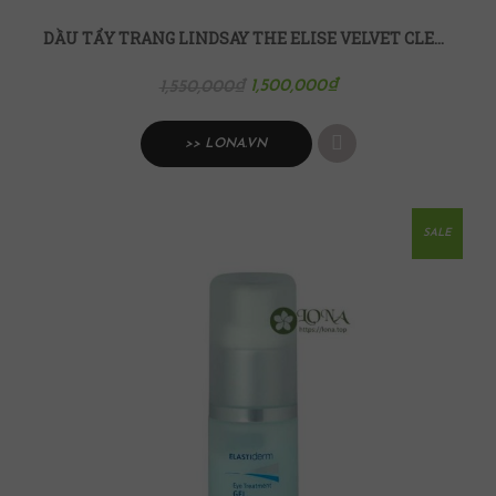
DẦU TẨY TRANG LINDSAY THE ELISE VELVET CLEANSING OIL 500ML
1,500,000
₫
1,550,000
₫
>> LONA.VN
SALE