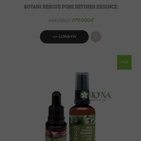
BOTANI RESCUE PORE REFINER ESSENCE
872,000
₫
969,000
₫
>> LONA.VN
SALE