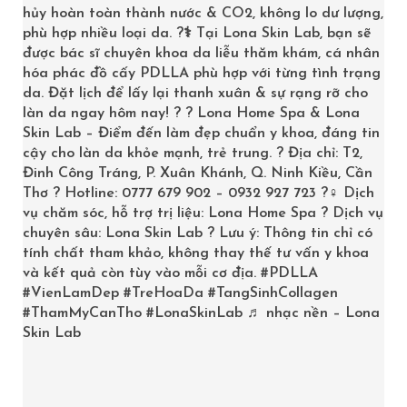
hủy hoàn toàn thành nước & CO2, không lo dư lượng,
phù hợp nhiều loại da. ?‍⚕️ Tại Lona Skin Lab, bạn sẽ
được bác sĩ chuyên khoa da liễu thăm khám, cá nhân
hóa phác đồ cấy PDLLA phù hợp với từng tình trạng
da. Đặt lịch để lấy lại thanh xuân & sự rạng rỡ cho
làn da ngay hôm nay! ? ? Lona Home Spa & Lona
Skin Lab – Điểm đến làm đẹp chuẩn y khoa, đáng tin
cậy cho làn da khỏe mạnh, trẻ trung. ? Địa chỉ: T2,
Đinh Công Tráng, P. Xuân Khánh, Q. Ninh Kiều, Cần
Thơ ? Hotline: 0777 679 902 – 0932 927 723 ?‍♀️ Dịch
vụ chăm sóc, hỗ trợ trị liệu: Lona Home Spa ? Dịch vụ
BOTANI PHYTO BODY WASH SỮA TẮM DƯỠNG THỂ TOÀN THÂN
chuyên sâu: Lona Skin Lab ? Lưu ý: Thông tin chỉ có
tính chất tham khảo, không thay thế tư vấn y khoa
598,000
₫
669,000
₫
và kết quả còn tùy vào mỗi cơ địa.
#PDLLA
#VienLamDep
#TreHoaDa
#TangSinhCollagen
>> LONA.VN
#ThamMyCanTho
#LonaSkinLab
♬ nhạc nền – Lona
Skin Lab
SALE