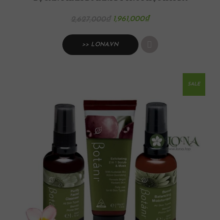
1,961,000
₫
2,627,000
₫
>> LONA.VN
SALE