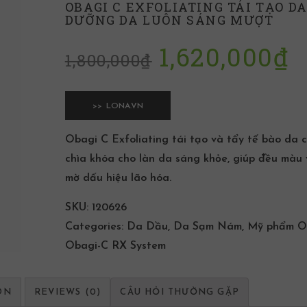
OBAGI C EXFOLIATING TÁI TẠO DA
DƯỠNG DA LUÔN SÁNG MƯỢT
1,620,000
₫
1,800,000
₫
>> LONA.VN
Obagi C Exfoliating tái tạo và tẩy tế bào da c
chìa khóa cho làn da sáng khỏe, giúp đều màu
mờ dấu hiệu lão hóa.
SKU:
120626
Categories:
Da Dầu
,
Da Sạm Nám
,
Mỹ phẩm O
Obagi-C RX System
ON
REVIEWS (0)
CÂU HỎI THƯỜNG GẶP