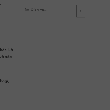
,
hết. Là
 và xóa
bagi
,