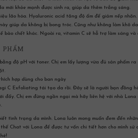
da mới khỏe mạnh được sinh ra, giúp da thêm trắng sáng.
 hiệu lão hóa. Hyaluronic acid tăng độ ẩm để giảm nếp nhăn.
y giúp da không bị bong tróc. Cũng như không làm khô da
tế bào chết
khác. Ngoài ra, v
itamin C sẽ hỗ trợ làm sáng và
N PHẨM
bằng độ pH với toner. Chị em lấy lượng vừa đủ sản phẩm ra 
ặt.
 thích hợp dùng cho ban ngày
gi C Exfoliating tái tạo da rồi. Đây sẽ là người bạn đồng h
mới đấy. Chị em đừng ngần ngại mà hãy liên hệ với nhà Lona
é.
biết tình trạng da mình. Lona luôn mong muốn đem đến nhữn
ó thể
Chat
với Lona để được tư vấn chi tiết hơn cho mình sử
hé!