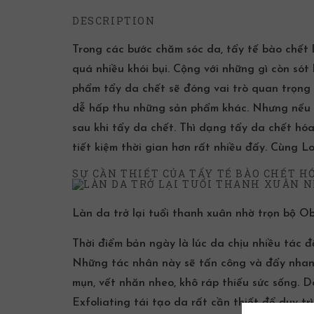
DESCRIPTION
Trong
các bước chăm sóc da
,
tẩy tế bào chết
l
quá nhiều khói bụi. Cộng với những gì còn sót
phẩm tẩy da chết sẽ đóng vai trò quan trọng 
dễ hấp thu những sản phẩm khác. Nhưng nếu ch
sau khi tẩy da chết. Thì dạng
tẩy da chết hóa
tiết kiệm thời gian hơn rất nhiều đấy. Cùng
Lo
SỰ CẦN THIẾT CỦA TẨY TẾ BÀO CHẾT H
Làn da trở lại tuổi thanh xuân nhờ trọn bộ O
Thời điểm bản ngày là lúc da chịu nhiều tác đ
Những tác nhân này sẽ tấn công và đẩy nhanh
mụn, vết nhăn nheo, khô ráp thiếu sức sống. 
Exfoliating
tái tạo da rất cần thiết để duy tr