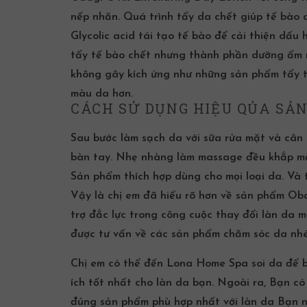
nếp nhăn. Quá trình tẩy da chết giúp tế bào 
Glycolic acid tái tạo tế bào để cải thiện dấu
tẩy tế bào chết
nhưng thành phần dưỡng ẩm nà
không gây kích ứng như những sản phẩm
tẩy 
màu da hơn.
CÁCH SỬ DỤNG HIỆU QỦA SẢ
Sau bước làm sạch da với sữa rửa mặt và cân 
bàn tay. Nhẹ nhàng làm massage đều khắp m
Sản phẩm thích hợp dùng cho mọi loại da. Và
Vậy là chị em đã hiểu rõ hơn về sản phẩm Oba
trợ đắc lực trong công cuộc thay đổi làn da 
được tư vấn về các sản phẩm chăm sóc da nh
Chị em có thể đến
Lona Home Spa
soi da để 
ích tốt nhất cho làn da bạn. Ngoài ra, Bạn c
đúng sản phẩm phù hợp nhất với làn da Bạn n