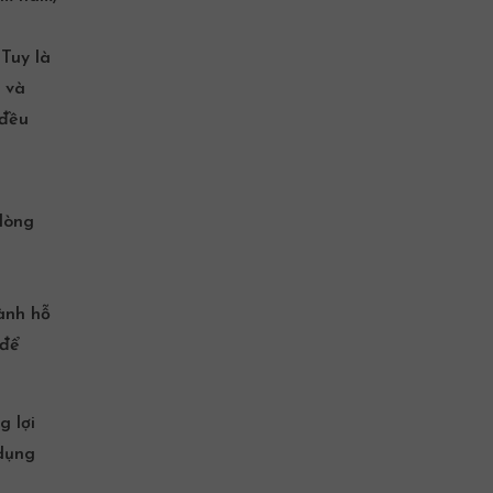
 Tuy là
 và
 đều
lòng
ành hỗ
 để
g lợi
 dụng