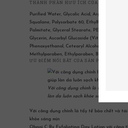
THÀNH PHẦN HƯU ÍCH CỦA OBAGI C EXF
Purified Water, Glycolic Acid, Arginine, Hydr
Squalane, Polysorbate 60, Ethylhexyl Palmiate
Palmitate, Glyceral Stearate, PEG-100 Steara
Glycerin, Ascorbyl Glucoside (Vitamin C),
Sodi
Phenoxyethanol, Cetearyl Alcohol, Ceteareth-2
Methylparaben, Ethylparaben, Butylparaben, P
ƯU ĐIỂM NỔI BÂT CỦA SẢN PHẨM
Với công dụng chính là
tẩy tế bào chế
làn da luôn sạch khỏe sáng mịn
Với công dụng chính là
tẩy tế bào chết
và tái
khỏe sáng mịn
Obagi C Rx Exfoliating Day Lotion với công t