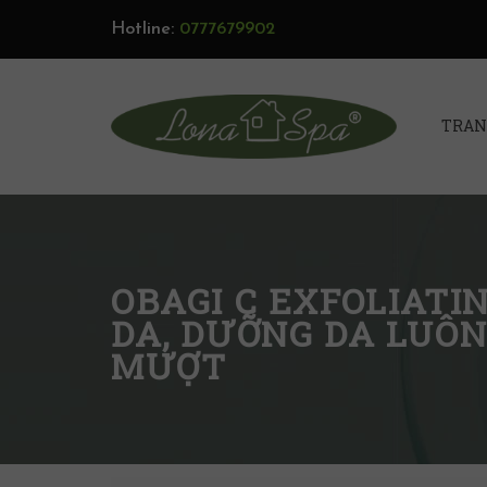
Hotline:
0777679902
TRAN
OBAGI C EXFOLIATI
DA, DƯỠNG DA LUÔ
MƯỢT