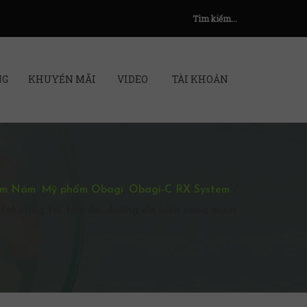
Tìm kiếm...
NG
KHUYẾN MÃI
VIDEO
TÀI KHOẢN
ạm Nám
,
Mỹ phẩm Obagi
,
Obagi-C RX System
/
foliating tái tạo da, dưỡng da luôn sáng mượt