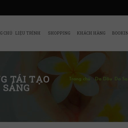
G CHỦ
LIỆU TRÌNH
SHOPPING
KHÁCH HÀNG
BOOKI
NG TÁI TẠO
Trang chủ
/
Da Dầu
,
Da S
N SÁNG
Obagi C Ex