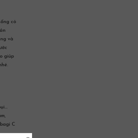
sống có
sản
áng và
ước
o giúp
nhé.
bụi…
ám,
bagi C