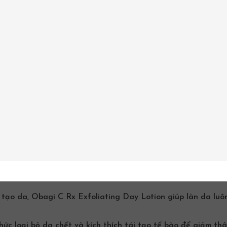
OLIATING TÁI TẠO DA
oxyethyl Acrylate/Sodium Acryloyldimethyl Taurate Copolymer,
d, Ethylhexyl Stearate, Caprylic/
Capric Triglyceride
, Isoprop
te, PEG 8 Dimethicone, Peg-8, Ricinoleate, Sodium Hydroxide
um Hyaluronate
(Hyaluronic Acid) Tocopheryl Acetate (Vitam
0, Dimethicone, Steareth-2, Tetrasodium EDTA, Bisabolol,
ropylparaben, Isobutylparaben, Fragrance.
t
và tái tạo da, Obagi C Rx Exfoliating Day Lotion giúp
 tạo da, Obagi C Rx Exfoliating Day Lotion giúp làn da luô
hức loại bỏ da chết và kích thích tái tạo tế bào để giảm th