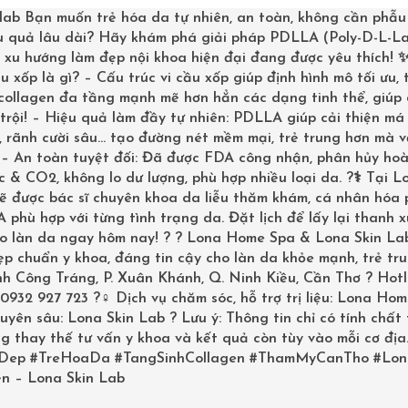
 Exfoliating
tái tạo da, đồng thời chống oxy hóa cách vượt t
lab
Bạn muốn trẻ hóa da tự nhiên, an toàn, không cần phẫu
n màng bảo vệ tối ưu. Giúp da loại bỏ những tác động gây 
u quả lâu dài? Hãy khám phá giải pháp PDLLA (Poly-D-L-La
– xu hướng làm đẹp nội khoa hiện đại đang được yêu thích!
c động bên ngoài. Bên cạnh đó, khả năng dưỡng ẩm góp phần
u xốp là gì? – Cấu trúc vi cầu xốp giúp định hình mô tối ưu,
ết Obagi C Exfoliating thực sự cần thiết cho chị em chúng 
 collagen đa tầng mạnh mẽ hơn hẳn các dạng tinh thể, giúp
ai sắp sửa bước vào hay đang trong quá trình lão hóa nên s
trội! – Hiệu quả làm đầy tự nhiên: PDLLA giúp cải thiện má 
 rãnh cười sâu… tạo đường nét mềm mại, trẻ trung hơn mà v
ÁI TẠO DA, DƯỠNG DA LUÔN SÁNG MƯỢT
? – An toàn tuyệt đối: Đã được FDA công nhận, phân hủy ho
 & CO2, không lo dư lượng, phù hợp nhiều loại da. ?‍⚕️ Tại L
sẽ được bác sĩ chuyên khoa da liễu thăm khám, cá nhân hóa
phù hợp với từng tình trạng da. Đặt lịch để lấy lại thanh 
 là sản phẩm không thể thiếu để da luôn thông thoáng
ho làn da ngay hôm nay! ? ? Lona Home Spa & Lona Skin La
p chuẩn y khoa, đáng tin cậy cho làn da khỏe mạnh, trẻ tru
u nhanh. Obagi C Rx C Exfoliating Day Lotion mang đến hai
inh Công Tráng, P. Xuân Khánh, Q. Ninh Kiều, Cần Thơ ? Hotl
cấp dưỡng chất chống lão hóa cho da. Những lớp da chết trê
0932 927 723 ?‍♀️ Dịch vụ chăm sóc, hỗ trợ trị liệu: Lona Ho
uyên sâu: Lona Skin Lab ? Lưu ý: Thông tin chỉ có tính chất
 Glycolic acid và chiết xuất cúc la mã giàu khoáng chất tụ
g thay thế tư vấn y khoa và kết quả còn tùy vào mỗi cơ địa
 hơn. Hỗ trợ khả năng hấp thu tinh chất từ những sản phẩm
Dep
#TreHoaDa
#TangSinhCollagen
#ThamMyCanTho
#Lon
lại pH. Chị em có thể an tâm rằng Obagi C Exfoliating tá
n – Lona Skin Lab
khi tẩy da chết đâu.