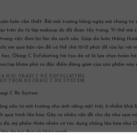
uôn luôn cần thiết. Bởi môi trường hằng ngày mà chúng ta 
 lại trên da từ lớp makeup dù đã được tẩy trang. Vì thế mà 
trong việc đem lại làn da sạch sâu. Giúp da luôn thông tho
ị em quá bận rộn để có thể chờ 10-15 phút để rửa lại với n
 học
, Obagi C Exfoliating tái tạo da sẽ là lựa chọn hoàn hả
na.top
khám phá ra đặc điểm đáng gòm của sản phẩm này 
ÓA HỌC OBAGI C RX EXFOLIATING
bagi C Rx System
ộng xấu từ môi trường như ánh nắng mặt trời, ô nhiễm khói 
 quá trình lão hóa. Gây ra nhiều vấn đề cho da như sạm n
Do đó, mỹ phẩm thiên nhiên có tác dụng chống lão hóa như
O
ì làn da trẻ đẹp và khỏe mạnh.