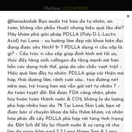
Hotline:
0777679902
×
Tìm kiếm...
@lonaskinlab
Bạn muốn trẻ hóa da tự nhiên, an
toàn, không cần phẫu thuật nhưng hiệu quả lâu dài?
Hãy khám phá giải pháp PDLLA (Poly-D-L-Lactic
Acid) tại Lona – xu hướng làm đẹp nội khoa hiện đại
0
đang được yêu thích! ✨ ? PDLLA dạng vi cầu xốp là
gì? – Cấu trúc vi cầu xốp giúp định hình mô tối ưu,
thúc đẩy tăng sinh collagen đa tầng mạnh mẽ hơn
hẳn các dạng tinh thể, giúp da săn chắc vượt trội! –
Hiệu quả làm đầy tự nhiên: PDLLA giúp cải thiện má
hóp, thái dương lõm, rãnh cười sâu… tạo đường nét
mềm mại, trẻ trung hơn mà vẫn giữ nét tự nhiên ? –
An toàn tuyệt đối: Đã được FDA công nhận, phân
hủy hoàn toàn thành nước & CO2, không lo dư lượng,
phù hợp nhiều loại da. ?‍⚕️ Tại Lona Skin Lab, bạn sẽ
được bác sĩ chuyên khoa da liễu thăm khám, cá nhân
hóa phác đồ cấy PDLLA phù hợp với từng tình trạng
SEORO3-1536×1152-1
da. Đặt lịch để lấy lại thanh xuân & sự rạng rỡ cho
làn da ngay hôm nay! ? ? Lona Home Spa & Lona