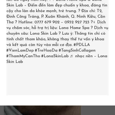
Trang chủ
/
Trị sẹo
/
Tự làm mờ sẹo tại nhà
/
seoro3-
Skin Lab – Điểm đến làm đẹp chuẩn y khoa, đáng tin
cậy cho làn da khỏe mạnh, trẻ trung. ? Địa chỉ: T2,
1536×1152-1
Đinh Công Tráng, P. Xuân Khánh, Q. Ninh Kiều, Cần
Thơ ? Hotline: 0777 679 902 – 0932 927 723 ?‍♀️ Dịch
vụ chăm sóc, hỗ trợ trị liệu: Lona Home Spa ? Dịch vụ
chuyên sâu: Lona Skin Lab ? Lưu ý: Thông tin chỉ có
seoro3-1536×1152-1
tính chất tham khảo, không thay thế tư vấn y khoa
và kết quả còn tùy vào mỗi cơ địa.
#PDLLA
#VienLamDep
#TreHoaDa
#TangSinhCollagen
#ThamMyCanTho
#LonaSkinLab
♬ nhạc nền – Lona
Posted:
Tháng 6 28, 2025
By:
Lona Team
Bình luận:
Skin Lab
0