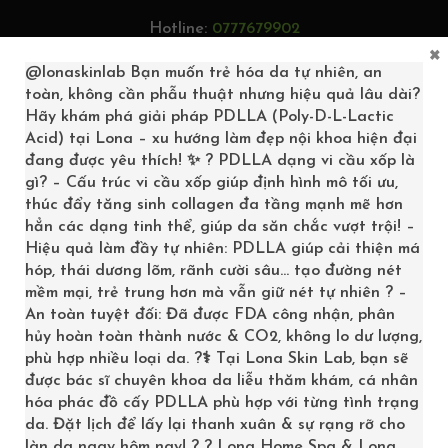
Hotline:
0777679902
×
Tìm kiếm...
@lonaskinlab
Bạn muốn trẻ hóa da tự nhiên, an
toàn, không cần phẫu thuật nhưng hiệu quả lâu dài?
Hãy khám phá giải pháp PDLLA (Poly-D-L-Lactic
Acid) tại Lona – xu hướng làm đẹp nội khoa hiện đại
0
đang được yêu thích! ✨ ? PDLLA dạng vi cầu xốp là
gì? – Cấu trúc vi cầu xốp giúp định hình mô tối ưu,
thúc đẩy tăng sinh collagen đa tầng mạnh mẽ hơn
hẳn các dạng tinh thể, giúp da săn chắc vượt trội! –
Hiệu quả làm đầy tự nhiên: PDLLA giúp cải thiện má
hóp, thái dương lõm, rãnh cười sâu… tạo đường nét
mềm mại, trẻ trung hơn mà vẫn giữ nét tự nhiên ? –
An toàn tuyệt đối: Đã được FDA công nhận, phân
hủy hoàn toàn thành nước & CO2, không lo dư lượng,
phù hợp nhiều loại da. ?‍⚕️ Tại Lona Skin Lab, bạn sẽ
được bác sĩ chuyên khoa da liễu thăm khám, cá nhân
hóa phác đồ cấy PDLLA phù hợp với từng tình trạng
COMFORTZONESUBLIME
da. Đặt lịch để lấy lại thanh xuân & sự rạng rỡ cho
làn da ngay hôm nay! ? ? Lona Home Spa & Lona