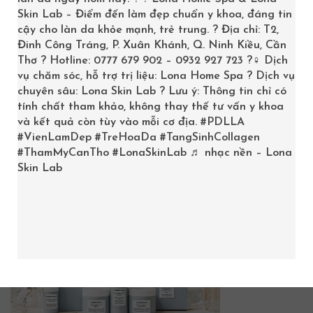
Trang chủ
/
Chọn Mỹ phẩm
/
Top 3 Shop Mỹ Phẩm Uy
Skin Lab – Điểm đến làm đẹp chuẩn y khoa, đáng tin
cậy cho làn da khỏe mạnh, trẻ trung. ? Địa chỉ: T2,
Tín Tại Cần Thơ Chuyên Mỹ Phẩm Uy Tín
/
Đinh Công Tráng, P. Xuân Khánh, Q. Ninh Kiều, Cần
comfortzonesublime
Thơ ? Hotline: 0777 679 902 – 0932 927 723 ?‍♀️ Dịch
vụ chăm sóc, hỗ trợ trị liệu: Lona Home Spa ? Dịch vụ
chuyên sâu: Lona Skin Lab ? Lưu ý: Thông tin chỉ có
tính chất tham khảo, không thay thế tư vấn y khoa
và kết quả còn tùy vào mỗi cơ địa.
#PDLLA
comfortzonesublime
#VienLamDep
#TreHoaDa
#TangSinhCollagen
#ThamMyCanTho
#LonaSkinLab
♬ nhạc nền – Lona
Skin Lab
Posted:
Tháng 6 28, 2025
By:
Lona Team
Bình luận:
0