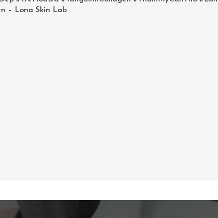
n – Lona Skin Lab
 TRẺ HÓA DA – [tiêm trẻ
óa da Cần Thơ]