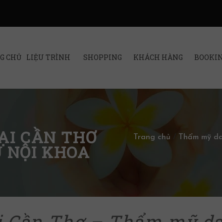
G CHỦ
LIỆU TRÌNH
SHOPPING
KHÁCH HÀNG
BOOKI
ẠI CẦN THƠ
Trang chủ
/
Thẩm mỹ da 
 NỘI KHOA
ại Cần Thơ – Thẩm mỹ da