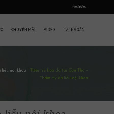
Tìm kiếm...
NG
KHUYẾN MÃI
VIDEO
TÀI KHOẢN
liễu nội khoa
/
Tiêm trẻ hóa da tại Cần Thơ –
Thẩm mỹ da liễu nội khoa
 liễu nội khoa