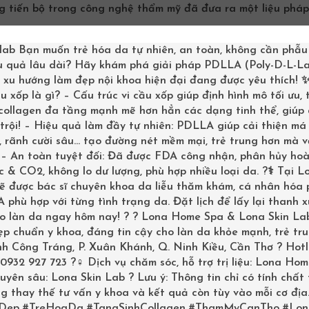
ng tiến bộ trong công nghệ thẩm mỹ đã đưa ra một liệu pháp
lab
Bạn muốn trẻ hóa da tự nhiên, an toàn, không cần phẫu
được lựa chọn hàng đầu để giữ gìn nét thanh xuân trong thờ
u quả lâu dài? Hãy khám phá giải pháp PDLLA (Poly-D-L-La
CẤP THIẾT & ĐẶT VẤN ĐỀ
– xu hướng làm đẹp nội khoa hiện đại đang được yêu thích!
u xốp là gì? – Cấu trúc vi cầu xốp giúp định hình mô tối ưu,
 collagen đa tầng mạnh mẽ hơn hẳn các dạng tinh thể, giúp
trội! – Hiệu quả làm đầy tự nhiên: PDLLA giúp cải thiện má 
 rãnh cười sâu… tạo đường nét mềm mại, trẻ trung hơn mà v
? – An toàn tuyệt đối: Đã được FDA công nhận, phân hủy ho
nh khỏi hình ảnh của thời gian. Những dấu hiệu lão hóa như
 & CO2, không lo dư lượng, phù hợp nhiều loại da. ?‍⚕️ Tại L
ảnh hưởng đến sự tự tin của mỗi người. Các tác nhân từ môi
sẽ được bác sĩ chuyên khoa da liễu thăm khám, cá nhân hóa
g ngày đã góp phần đẩy nhanh quá trình lão hóa da. Những 
phù hợp với từng tình trạng da. Đặt lịch để lấy lại thanh 
ho làn da ngay hôm nay! ? ? Lona Home Spa & Lona Skin La
p chuẩn y khoa, đáng tin cậy cho làn da khỏe mạnh, trẻ tru
on người trở nên đa chiều. Nhiều người cảm thấy mất tự tin,
inh Công Tráng, P. Xuân Khánh, Q. Ninh Kiều, Cần Thơ ? Hotl
0932 927 723 ?‍♀️ Dịch vụ chăm sóc, hỗ trợ trị liệu: Lona Ho
hu cầu không chỉ dừng lại ở việc che giấu khuyết điểm mà h
uyên sâu: Lona Skin Lab ? Lưu ý: Thông tin chỉ có tính chất
 tìm ra một giải pháp hiệu quả, an toàn và ít xâm lấn là điều
g thay thế tư vấn y khoa và kết quả còn tùy vào mỗi cơ địa
ng”.
Dep
#TreHoaDa
#TangSinhCollagen
#ThamMyCanTho
#Lon