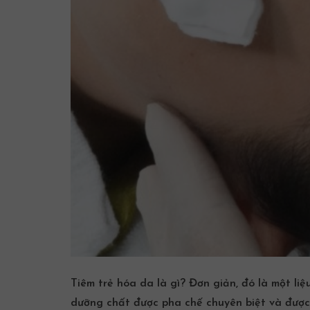
Tiêm
trẻ hóa da
là gì? Đơn giản, đó là một li
dưỡng chất được pha chế chuyên biệt và được 