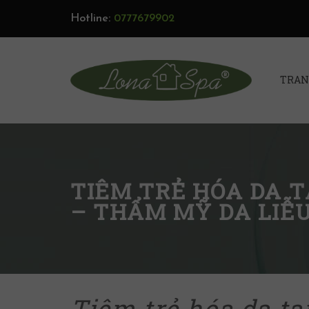
Hotline:
0777679902
TRAN
TIÊM TRẺ HÓA DA T
– THẨM MỸ DA LIỄU
Tiêm trẻ hóa da t