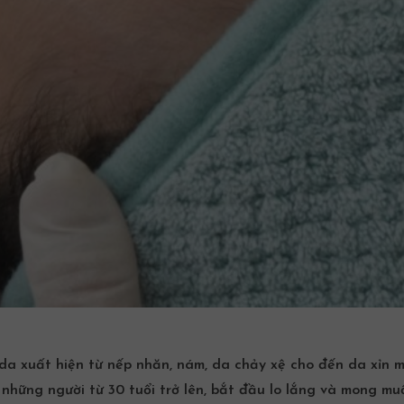
 da xuất hiện từ nếp nhăn, nám, da chảy xệ cho đến da xỉn m
à những người từ 30 tuổi trở lên, bắt đầu lo lắng và mong mu