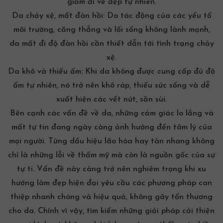
giảm đi vẻ đẹp tự nhiên.
Da chảy xệ, mất đàn hồi: Do tác động của các yếu tố
môi trường, căng thẳng và lối sống không lành mạnh,
da mất đi độ đàn hồi cần thiết dẫn tới tình trạng chảy
xệ.
Da khô và thiếu ẩm: Khi da không được cung cấp đủ độ
ẩm tự nhiên, nó trở nên khô ráp, thiếu sức sống và dễ
xuất hiện các vết nứt, sần sùi.
Bên cạnh các vấn đề về da, những cảm giác lo lắng và
mất tự tin đang ngày càng ảnh hưởng đến tâm lý của
mọi người. Từng dấu hiệu lão hóa hay tàn nhang không
chỉ là những lỗi về thẩm mỹ mà còn là nguồn gốc của sự
tự ti. Vấn đề này càng trở nên nghiêm trọng khi xu
hướng làm đẹp hiện đại yêu cầu các phương pháp can
thiệp nhanh chóng và hiệu quả, không gây tổn thương
cho da. Chính vì vậy, tìm kiếm những giải pháp cải thiện