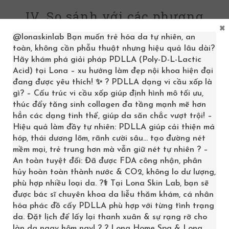
IV. So sánh với các phương
×
pháp cải thiện tình trạng da
@lonaskinlab
Bạn muốn trẻ hóa da tự nhiên, an
khác
toàn, không cần phẫu thuật nhưng hiệu quả lâu dài?
Hãy khám phá giải pháp PDLLA (Poly-D-L-Lactic
Để có cái nhìn tổng quan, dưới đây là bảng so sánh
Acid) tại Lona – xu hướng làm đẹp nội khoa hiện đại
đang được yêu thích! ✨ ? PDLLA dạng vi cầu xốp là
giữa tiêm căng bóng da và một số phương pháp cải
gì? – Cấu trúc vi cầu xốp giúp định hình mô tối ưu,
thiện da khác:
thúc đẩy tăng sinh collagen đa tầng mạnh mẽ hơn
hẳn các dạng tinh thể, giúp da săn chắc vượt trội! –
Hiệu quả làm đầy tự nhiên: PDLLA giúp cải thiện má
------------------------------------------
hóp, thái dương lõm, rãnh cười sâu… tạo đường nét
| Tiêu chí               | Tiêm căng bóng
mềm mại, trẻ trung hơn mà vẫn giữ nét tự nhiên ? –
|------------------------|---------------
An toàn tuyệt đối: Đã được FDA công nhận, phân
| Tác dụng chính        | Cung cấp độ ẩm 
hủy hoàn toàn thành nước & CO2, không lo dư lượng,
| Thời gian hiệu quả    | Nhanh: hiệu quả
phù hợp nhiều loại da. ?‍⚕️ Tại Lona Skin Lab, bạn sẽ
| Độ an toàn            | Cao, không xâm 
được bác sĩ chuyên khoa da liễu thăm khám, cá nhân
| Chi phí               | Trung bình đến 
hóa phác đồ cấy PDLLA phù hợp với từng tình trạng
da. Đặt lịch để lấy lại thanh xuân & sự rạng rỡ cho
| Xâm lấn/hồi phục     | Không xâm lấn, h
làn da ngay hôm nay! ? ? Lona Home Spa & Lona