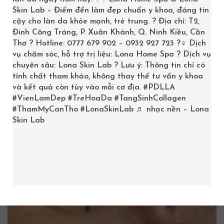
------------------------------------------
Skin Lab – Điểm đến làm đẹp chuẩn y khoa, đáng tin
cậy cho làn da khỏe mạnh, trẻ trung. ? Địa chỉ: T2,
Đinh Công Tráng, P. Xuân Khánh, Q. Ninh Kiều, Cần
Bảng so sánh trên cho thấy, mặc dù mỗi phương pháp
Thơ ? Hotline: 0777 679 902 – 0932 927 723 ?‍♀️ Dịch
đều có ưu và nhược điểm riêng, nhưng tiêm căng bóng
vụ chăm sóc, hỗ trợ trị liệu: Lona Home Spa ? Dịch vụ
chuyên sâu: Lona Skin Lab ? Lưu ý: Thông tin chỉ có
da luôn được đánh giá cao về độ an toàn, thời gian
tính chất tham khảo, không thay thế tư vấn y khoa
hiệu quả và tính không xâm lấn, đặc biệt là đối với
và kết quả còn tùy vào mỗi cơ địa.
#PDLLA
những người có nhu cầu cải thiện da nhanh chóng và ít
#VienLamDep
#TreHoaDa
#TangSinhCollagen
thời gian nghỉ dưỡng.
#ThamMyCanTho
#LonaSkinLab
♬ nhạc nền – Lona
Skin Lab