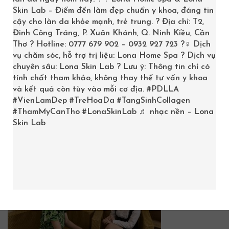
Trang chủ
/
Kiến thức làm đẹp
/
Công nghệ điều trị
Skin Lab – Điểm đến làm đẹp chuẩn y khoa, đáng tin
cậy cho làn da khỏe mạnh, trẻ trung. ? Địa chỉ: T2,
ngành spa
/
Lona Home Spa Cần Thơ | Một sứ mệnh -
Đinh Công Tráng, P. Xuân Khánh, Q. Ninh Kiều, Cần
Một hành trình
/
lona-home-spa-2
Thơ ? Hotline: 0777 679 902 – 0932 927 723 ?‍♀️ Dịch
vụ chăm sóc, hỗ trợ trị liệu: Lona Home Spa ? Dịch vụ
chuyên sâu: Lona Skin Lab ? Lưu ý: Thông tin chỉ có
tính chất tham khảo, không thay thế tư vấn y khoa
và kết quả còn tùy vào mỗi cơ địa.
#PDLLA
lona-home-spa-2
#VienLamDep
#TreHoaDa
#TangSinhCollagen
#ThamMyCanTho
#LonaSkinLab
♬ nhạc nền – Lona
Skin Lab
Posted:
Tháng 3 5, 2018
By:
Đặng Mỹ Hoàng
Bình
luận: 0