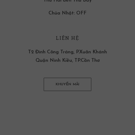
Thứ Hai đến Thứ Bảy
Chúa Nhật: OFF
LIÊN HỆ
T2 Đinh Công Tráng, P.Xuân Khánh
Quận Ninh Kiều, TP.Cần Thơ
KHUYẾN MÃI