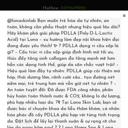
Hotline:
0777679902
×
Tìm kiếm...
@lonaskinlab
Bạn muốn trẻ hóa da tự nhiên, an
toàn, không cần phẫu thuật nhưng hiệu quả lâu dài?
Hãy khám phá giải pháp PDLLA (Poly-D-L-Lactic
Acid) tại Lona – xu hướng làm đẹp nội khoa hiện đại
0
đang được yêu thích! ✨ ? PDLLA dạng vi cầu xốp là
gì? – Cấu trúc vi cầu xốp giúp định hình mô tối ưu,
thúc đẩy tăng sinh collagen đa tầng mạnh mẽ hơn
hẳn các dạng tinh thể, giúp da săn chắc vượt trội! –
Hiệu quả làm đầy tự nhiên: PDLLA giúp cải thiện má
hóp, thái dương lõm, rãnh cười sâu… tạo đường nét
mềm mại, trẻ trung hơn mà vẫn giữ nét tự nhiên ? –
An toàn tuyệt đối: Đã được FDA công nhận, phân
hủy hoàn toàn thành nước & CO2, không lo dư lượng,
phù hợp nhiều loại da. ?‍⚕️ Tại Lona Skin Lab, bạn sẽ
được bác sĩ chuyên khoa da liễu thăm khám, cá nhân
hóa phác đồ cấy PDLLA phù hợp với từng tình trạng
LONA-HOME-SPA-2
da. Đặt lịch để lấy lại thanh xuân & sự rạng rỡ cho
làn da ngay hôm nay! ? ? Lona Home Spa & Lona