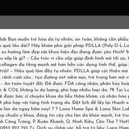
G CHỦ
LIỆU TRÌNH
SHOPPING
KHÁCH HÀNG
BOOKI
lab
Bạn muốn trẻ hóa da tự nhiên, an toàn, không cần phẫu
u quả lâu dài? Hãy khám phá giải pháp PDLLA (Poly-D-L-La
– xu hướng làm đẹp nội khoa hiện đại đang được yêu thích!
u xốp là gì? – Cấu trúc vi cầu xốp giúp định hình mô tối ưu,
 collagen đa tầng mạnh mẽ hơn hẳn các dạng tinh thể, giúp
trội! – Hiệu quả làm đầy tự nhiên: PDLLA giúp cải thiện má 
IẾT XUẤT
 rãnh cười sâu… tạo đường nét mềm mại, trẻ trung hơn mà v
Trang chủ
/
Mỹ phẩm Dese
? – An toàn tuyệt đối: Đã được FDA công nhận, phân hủy ho
ESEMBRE
 & CO2, không lo dư lượng, phù hợp nhiều loại da. ?‍⚕️ Tại L
IC
sẽ được bác sĩ chuyên khoa da liễu thăm khám, cá nhân hóa
phù hợp với từng tình trạng da. Đặt lịch để lấy lại thanh 
ho làn da ngay hôm nay! ? ? Lona Home Spa & Lona Skin La
p chuẩn y khoa, đáng tin cậy cho làn da khỏe mạnh, trẻ tru
inh Công Tráng, P. Xuân Khánh, Q. Ninh Kiều, Cần Thơ ? Hotl
0932 927 723 ?‍♀️ Dịch vụ chăm sóc, hỗ trợ trị liệu: Lona Ho