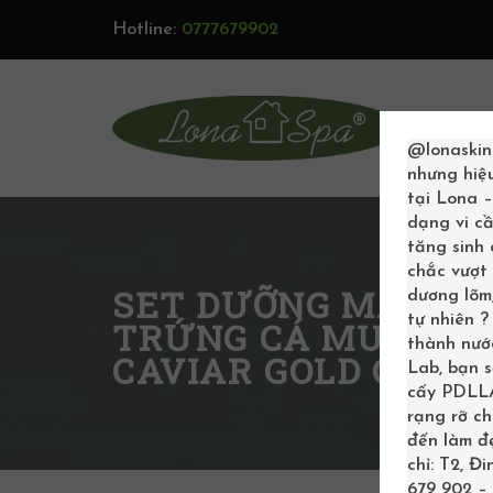
Hotline:
0777679902
TRAN
@lonaskin
nhưng hiệ
tại Lona 
dạng vi cầ
tăng sinh
chắc vượt 
SET DƯỠNG MẶT CH
dương lõm,
tự nhiên 
TRỨNG CÁ MUỐI D
thành nước
CAVIAR GOLD CLASS
Lab, bạn 
cấy PDLLA 
rạng rỡ c
đến làm đẹ
chỉ: T2, Đ
679 902 – 