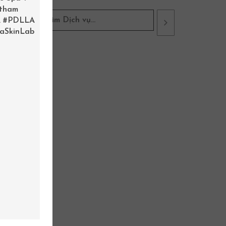
ỨNG
 tham
D
.
#PDLLA
aSkinLab