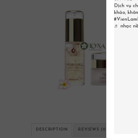
Dịch vụ ch
khảo, khôn
#VienLam
♬ nhạc nề
DESCRIPTION
REVIEWS (0)
CÂU HỎI