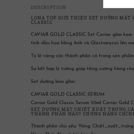
DESCRIPTION
LONA TOP GIỚI THIỆU SET DƯỠNG MẶT
CLASSIC
CAVIAR GOLD CLASSIC Set Caviar
gồm kem 
tinh dầu hoa hồng Anh và Glactomyces lên me
Tỷ lệ vàng các
thành phần
có trong sản phẩm 
Sự kết hợp lý tưởng giúp tăng cường hàng rào
Set dưỡng bao gồm:
CAVIAR GOLD CLASSIC SERUM
Caviar Gold Classic Serum 50ml Caviar Gold 
SET DƯỠNG MẶT CHIẾT XUẤT TRỨNG CÁ
THÀNH PHẦN NÀO? CHỨNG NĂNG CHÍNH
Thành phần
chủ yếu:
Vàng
,
Chiết_xuất_trứng