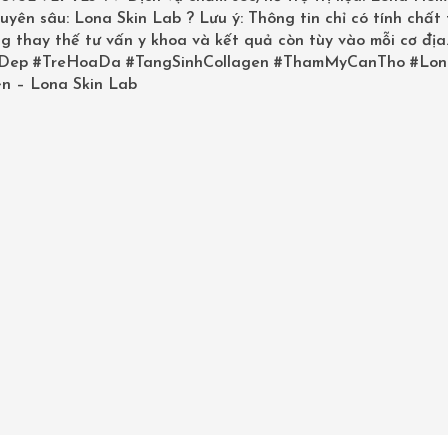
SET DƯỠNG MẶT CHIẾT XUẤT TR
uyên sâu: Lona Skin Lab ? Lưu ý: Thông tin chỉ có tính chất
CÁ MUỐI DESEMBRE CAVIAR GOL
g thay thế tư vấn y khoa và kết quả còn tùy vào mỗi cơ địa
CLASSIC
Dep
#TreHoaDa
#TangSinhCollagen
#ThamMyCanTho
#Lon
n – Lona Skin Lab
1,900,000
₫
Qty:
ADD TO CART
Category:
Mỹ phẩm Desembre
 THƯỜNG GẶP