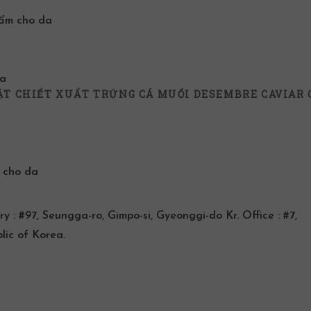
 ẩm
cho da
da
ẶT CHIẾT XUẤT TRỨNG CÁ MUỐI DESEMBRE CAVIAR 
 cho da
 #97, Seungga-ro, Gimpo-si, Gyeonggi-do Kr. Office : #7,
lic of Korea.