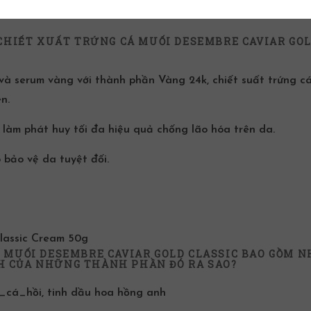
 CHIẾT XUẤT TRỨNG CÁ MUỐI DESEMBRE CAVIAR GO
và serum vàng với
thành phần
Vàng 24k, chiết suất trứng cá
n.
làm phát huy tối đa hiệu quả chống lão hóa trên da.
 bảo vệ da tuyệt đối.
Classic Cream 50g
 MUỐI DESEMBRE CAVIAR GOLD CLASSIC BAO GỒM 
 CỦA NHỮNG THÀNH PHẦN ĐÓ RA SAO?
_cá_hồi
, tinh dầu hoa hồng anh