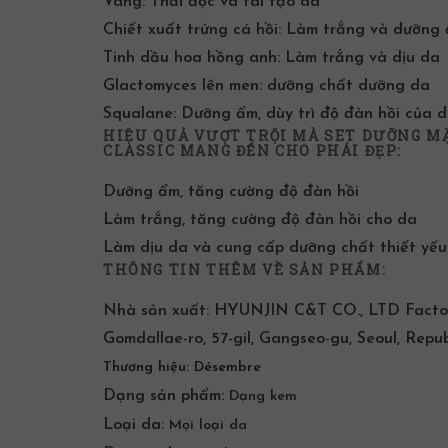
Vàng:
Thải độc
và
tái tạo da
Chiết xuất trứng cá hồi: Làm trắng và
dưỡng
Tinh dầu hoa hồng anh: Làm trắng và dịu da
Glactomyces lên men: dưỡng chất
dưỡng da
Squalane:
Dưỡng ẩm
, dùy trì độ đàn hồi của 
HIỆU QUẢ VƯỢT TRỘI MÀ SET DƯỠNG M
CLASSIC MANG ĐẾN CHO PHÁI ĐẸP:
Dưỡng ẩm
, tăng cường độ đàn hồi
Làm trắng, tăng cường độ đàn hồi cho da
Làm dịu da và cung cấp dưỡng chất thiết yếu
THÔNG TIN THÊM VỀ SẢN PHẨM:
Nhà sản xuất:
HYUNJIN C&T CO., LTD Factory :
Gomdallae-ro, 57-gil, Gangseo-gu, Seoul, Repub
Thương hiệu:
Désembre
Dạng sản phẩm:
Dạng kem
Loại da:
Mọi loại da