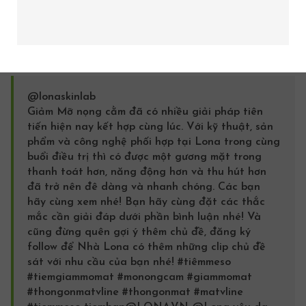
Desembre Derma Science đang có mặt tại
Lona Home
Spa
. Chị em có thể đến trực tiếp nhà Lona hoặc đặt
sản phẩm trên website online nhé.
@lonaskinlab
Giảm
Mỡ nọng cằm
đã có nhiều giải pháp tiên
tiến hiện nay kết hợp cùng lúc. Với kỹ thuật, sản
phẩm và công nghệ phối hợp tại Lona trong cùng
buổi điều trị thì có được một gương mặt trong
thanh toát hơn, năng động hơn và thu hút hơn
đã trở nên đê dàng và nhanh chóng. Các bạn
hãy cùng xem nhé! Bạn hãy cùng đặt các thắc
mắc cần giải đáp dưới phần bình luận nhé! Và
cũng đừng quên gợi ý thêm chủ đề, đăng ký
follow để Nhà Lona có thêm những clip chủ đề
sát với nhu cầu của bạn nhé!
#tiêmmeso
#tiemgiammomat
#monongcam
#giammomat
#thongonmatvline
#thongonmat
#matvline