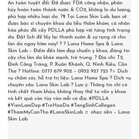
An toàn tuyệt đối: Đã được FDA công nhận, phân
Chiết xuất súp lơ : Ngăn ngừa lão hóa, Thải độc, Giảm
hủy hoàn toàn thành nước & CO2, không lo dư lượng,
phù hợp nhiều loại da. ?‍⚕️ Tại Lona Skin Lab, bạn sẽ
mụn, Giảm viêm nhiễm.
được bác sĩ chuyên khoa da liễu thăm khám, cá nhân
Peptide : Tăng độ đàn hồi &
Tái tạo da
.
hóa phác đồ cấy PDLLA phù hợp với từng tình trạng
Vitamin B5, B6, B12, K2.
da. Đặt lịch để lấy lại thanh xuân & sự rạng rỡ cho
Công dụng:
làn da ngay hôm nay! ? ? Lona Home Spa & Lona
Skin Lab – Điểm đến làm đẹp chuẩn y khoa, đáng tin
cậy cho làn da khỏe mạnh, trẻ trung. ? Địa chỉ: T2,
Khả năng
dưỡng ẩm
lớn hơn 10 lần so với
axit
Đinh Công Tráng, P. Xuân Khánh, Q. Ninh Kiều, Cần
hyaluronic
tăng độ đàn hồi cho làn da và mềm mịn cho
Thơ ? Hotline: 0777 679 902 – 0932 927 723 ?‍♀️ Dịch
da.
vụ chăm sóc, hỗ trợ trị liệu: Lona Home Spa ? Dịch vụ
chuyên sâu: Lona Skin Lab ? Lưu ý: Thông tin chỉ có
Peptide và chiết xuất thực vật giúp
tái tạo da
hiệu
tính chất tham khảo, không thay thế tư vấn y khoa
quả.
và kết quả còn tùy vào mỗi cơ địa.
#PDLLA
#VienLamDep
#TreHoaDa
#TangSinhCollagen
Cung cấp độ ẩm, tăng độ kết dính.
#ThamMyCanTho
#LonaSkinLab
♬ nhạc nền – Lona
Skin Lab
Ngăn ngừa lão hóa.
Hiện tại Serum Peptide Cấp Ẩm, Căng Bóng Da