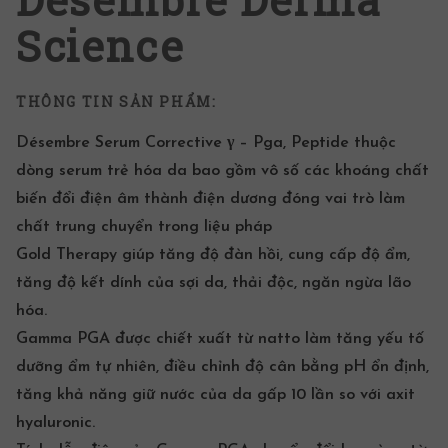
Science
THÔNG TIN SẢN PHẨM:
Désembre Serum Corrective γ – Pga, Peptide thuộc
dòng serum
trẻ hóa da
bao gồm vô số các khoáng chất
biến đổi điện âm thành điện dương đóng vai trò làm
chất trung chuyển trong liệu pháp
Gold Therapy giúp tăng độ đàn hồi, cung cấp độ ẩm,
tăng độ kết dính của sợi da, thải độc, ngăn ngừa lão
hóa.
Gamma PGA được chiết xuất từ natto làm tăng yếu tố
dưỡng ẩm
tự nhiên, điều chỉnh độ cân bằng pH ổn định,
tăng khả năng giữ nước của da gấp 10 lần so với
axit
hyaluronic
.