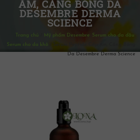
ẨM, CĂNG BÓNG DA
DESEMBRE DERMA
SCIENCE
Trang chủ
/
Mỹ phẩm Desembre
,
Serum cho da dầu
,
Serum cho da khô
/
Serum Peptide Cấp Ẩm, Căng Bóng
Da Desembre Derma Science