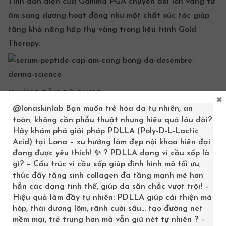
Tính dẫn điện của Gamma PGA chuyển đổi Ion vàng từ
âm sang dương hoạt động như một chất xúc tác giúp
tăng khả năng hấp thụ vàng trong liệu trình Gold
Therapy.
HƯỚNG DẪN SỬ DỤNG:
×
@lonaskinlab
Bạn muốn trẻ hóa da tự nhiên, an
Bôi đều lên mặt sau bước Toner hoặc Ampoule.
toàn, không cần phẫu thuật nhưng hiệu quả lâu dài?
Hãy khám phá giải pháp PDLLA (Poly-D-L-Lactic
Khi sử dụng liệu trình Luxry Gold Therapy, massage da
Acid) tại Lona – xu hướng làm đẹp nội khoa hiện đại
mặt 3 phút trước khi đắp lá vàng.
đang được yêu thích! ✨ ? PDLLA dạng vi cầu xốp là
gì? – Cấu trúc vi cầu xốp giúp định hình mô tối ưu,
Thành phần:
thúc đẩy tăng sinh collagen đa tầng mạnh mẽ hơn
hẳn các dạng tinh thể, giúp da săn chắc vượt trội! –
Gamma PGA: Thải độc, tăng cường liên kết da.
Hiệu quả làm đầy tự nhiên: PDLLA giúp cải thiện má
hóp, thái dương lõm, rãnh cười sâu… tạo đường nét
Chiết xuất cà rốt : Tăng độ đàn hồi, Cung cấp độ ẩm,
mềm mại, trẻ trung hơn mà vẫn giữ nét tự nhiên ? –
Tăng cường lớp bảo vệ da.