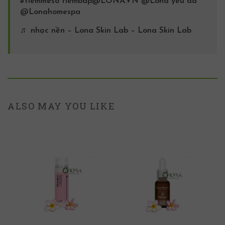
#tiemmeso
tiembap@LONA.VN @Lona yêu da
@Lonahomespa
♬ nhạc nền – Lona Skin Lab – Lona Skin Lab
ALSO MAY YOU LIKE