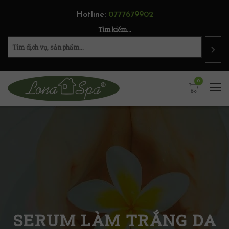
Hotline:
0777679902
Tìm kiếm...
0
SERUM LÀM TRẮNG DA