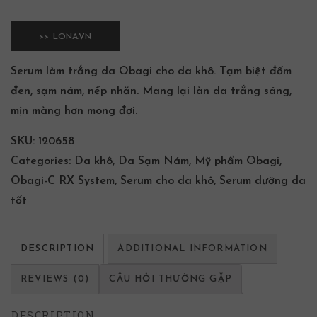
>> LONA.VN
Serum làm trắng da Obagi cho da khô. Tạm biệt đốm
đen, sạm nám, nếp nhăn. Mang lại làn da trắng sáng,
mịn màng hơn mong đợi.
SKU:
120658
Categories:
Da khô
,
Da Sạm Nám
,
Mỹ phẩm Obagi
,
Obagi-C RX System
,
Serum cho da khô
,
Serum dưỡng da
tốt
DESCRIPTION
ADDITIONAL INFORMATION
REVIEWS (0)
CÂU HỎI THƯỜNG GẶP
DESCRIPTION