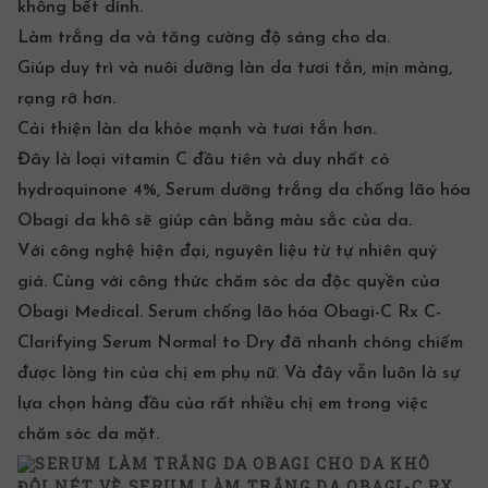
không bết dính.
Làm trắng da và tăng cường độ sáng cho da.
Giúp duy trì và nuôi dưỡng làn da tươi tắn, mịn màng,
rạng rỡ hơn.
Cải thiện làn da khỏe mạnh và tươi tắn hơn.
Đây là loại vitamin C đầu tiên và duy nhất có
hydroquinone 4%,
Serum dưỡng trắng da
chống lão hóa
Obagi da khô sẽ giúp cân bằng màu sắc của da.
Với công nghệ hiện đại, nguyên liệu từ tự nhiên quý
giá. Cùng với công thức chăm sóc da độc quyền của
Obagi Medical.
Serum chống lão hóa
Obagi-C Rx C-
Clarifying Serum Normal to Dry đã nhanh chóng chiếm
được lòng tin của chị em phụ nữ. Và đây vẫn luôn là sự
lựa chọn hàng đầu của rất nhiều chị em trong việc
chăm sóc da mặt
.
ĐÔI NÉT VỀ SERUM LÀM TRẮNG DA OBAGI-C RX