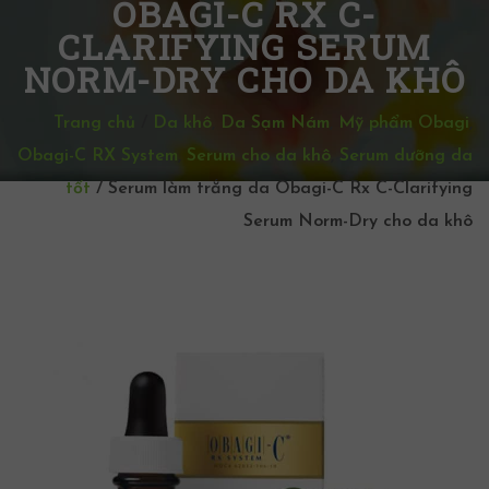
OBAGI-C RX C-
CLARIFYING SERUM
NORM-DRY CHO DA KHÔ
Trang chủ
/
Da khô
,
Da Sạm Nám
,
Mỹ phẩm Obagi
,
Obagi-C RX System
,
Serum cho da khô
,
Serum dưỡng da
tốt
/
Serum làm trắng da Obagi-C Rx C-Clarifying
Serum Norm-Dry cho da khô