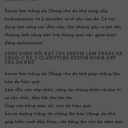
Serum làm trắng da Obagi cho da khô cung cấp
hydroquinone và L-ascorbic acid sâu vào da. Có tác
dụng làm sáng các đốm nâu, tàn nhang gây ra bởi tổn
thương ánh nắng mặt trời thông qua việc giảm hoạt
động melanosome.
CÔNG DỤNG NỔI BẬT CỦA SERUM LÀM TRẮNG DA
OBAGI-C RX C-CLARIFYING SERUM NORM-DRY
CHO DA KHÔ
Serum làm trắng da Obagi cho da khô giúp chống lão
hóa da hiệu quả.
Làm đầy các nếp nhăn, nâng da chùng nhão và duy trì
sự săn chắc, đàn hồi cho làn da.
Giúp cân bằng màu sắc của da hiệu quả.
Serum dưỡng trắng da
chống lão hóa Obagi da khô
giúp kiểm soát dầu thừa, cân bằng ẩm cho da mềm mại,