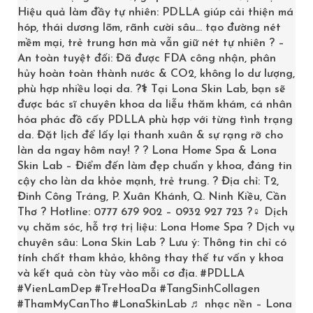
Hiệu quả làm đầy tự nhiên: PDLLA giúp cải thiện má
da. Serum Obagi còn có khả năng oxy hóa rất cao do
hóp, thái dương lõm, rãnh cười sâu… tạo đường nét
chứa các dưỡng chất từ thực vật. Giúp làn da bạn đẩy
mềm mại, trẻ trung hơn mà vẫn giữ nét tự nhiên ? –
lùi được các dấu hiệu lão hóa như sạm nám, đốm đen,
An toàn tuyệt đối: Đã được FDA công nhận, phân
hủy hoàn toàn thành nước & CO2, không lo dư lượng,
nếp nhăn,..
phù hợp nhiều loại da. ?‍⚕️ Tại Lona Skin Lab, bạn sẽ
ĐỐI TƯỢNG SỬ DỤNG SERUM DƯỠNG TRẮNG DA
CHỐNG LÃO HÓA OBAGI DA KHÔ
được bác sĩ chuyên khoa da liễu thăm khám, cá nhân
hóa phác đồ cấy PDLLA phù hợp với từng tình trạng
Sản phẩm này có thể sử dụng cho mọi loại da, đặc biệt
da. Đặt lịch để lấy lại thanh xuân & sự rạng rỡ cho
làn da ngay hôm nay! ? ? Lona Home Spa & Lona
là da khô.
Skin Lab – Điểm đến làm đẹp chuẩn y khoa, đáng tin
Dành cho những làn da xuất hiện đốm đen, nám, nếp
cậy cho làn da khỏe mạnh, trẻ trung. ? Địa chỉ: T2,
nhăn.
Đinh Công Tráng, P. Xuân Khánh, Q. Ninh Kiều, Cần
Serum làm trắng da Obagi cho da khô dành cho những
Thơ ? Hotline: 0777 679 902 – 0932 927 723 ?‍♀️ Dịch
vụ chăm sóc, hỗ trợ trị liệu: Lona Home Spa ? Dịch vụ
chị em phụ nữ mong muốn ngăn ngừa lão hóa.
chuyên sâu: Lona Skin Lab ? Lưu ý: Thông tin chỉ có
Cho những ai muốn dưỡng da trắng sáng và mềm mịn
tính chất tham khảo, không thay thế tư vấn y khoa
tự nhiên.
và kết quả còn tùy vào mỗi cơ địa.
#PDLLA
Dành cho những làn
da thiếu ẩm
hoặc không đều màu.
#VienLamDep
#TreHoaDa
#TangSinhCollagen
#ThamMyCanTho
#LonaSkinLab
♬ nhạc nền – Lona
Do Serum được bào chế từ những thành phần lành tính.