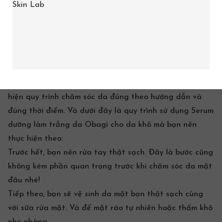
Skin Lab
Nên hoàn toàn an toàn cho mọi loại da.
CÁCH SỬ DỤNG HIỆU QUẢ SẢN PHẨM
Để có thể phát huy được tối đa hóa công dụng của sản
phẩm. Đầu tiên bạn nên lựa chọn sản phẩm hợp với loại
da của mình nhất. Và sản phẩm đó có thể đáp ứng
được nhu cầu về da của bạn. Tiếp theo, bạn cần thực
hiện quy trình chăm sóc da đúng theo hướng dẫn và
đúng thời điểm. Và dưới đây là quy trình sử dụng Serum
dưỡng làm trắng da Obagi cho da khô mà bạn nên
thực hiện theo:
Trước hết, bạn nên rửa tay thật sạch. Đây là bước cũng
không kém phần quan trọng trước khi
chăm sóc da mặt
đâu nhé!
Tiếp theo, bạn sẽ vệ sinh da mặt bạn thật sạch cùng
với
sữa rửa mặt
. Và để mặt ráo tự nhiên hoặc thấm khô