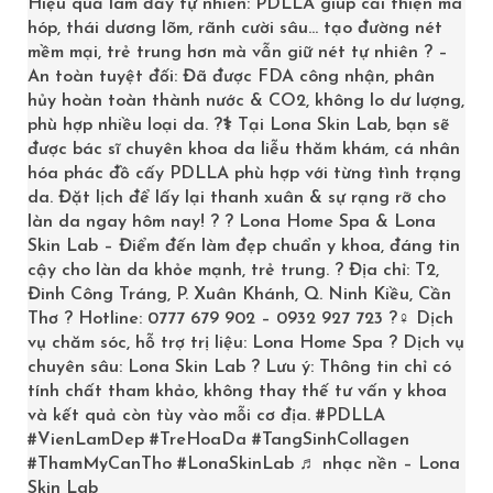
Hiệu quả làm đầy tự nhiên: PDLLA giúp cải thiện má
đốt ngón tay trỏ. Sau đó nhẹ nhàng thoa đều thuốc lên
hóp, thái dương lõm, rãnh cười sâu… tạo đường nét
mềm mại, trẻ trung hơn mà vẫn giữ nét tự nhiên ? –
khắp vùng da mặt bị nám hoặc tổn thương cần điều trị.
An toàn tuyệt đối: Đã được FDA công nhận, phân
Dùng tay vỗ nhẹ lên mặt để Obagi Clear 4%
hủy hoàn toàn thành nước & CO2, không lo dư lượng,
Hydroquinone thấm sâu vào da mặt.
phù hợp nhiều loại da. ?‍⚕️ Tại Lona Skin Lab, bạn sẽ
được bác sĩ chuyên khoa da liễu thăm khám, cá nhân
Bạn nên sử dụng dưới sự kiểm soát của bác sỹ hoặc kỹ
hóa phác đồ cấy PDLLA phù hợp với từng tình trạng
thuật viên để đạt được hiệu quả và an toàn nhất.
da. Đặt lịch để lấy lại thanh xuân & sự rạng rỡ cho
làn da ngay hôm nay! ? ? Lona Home Spa & Lona
Skin Lab – Điểm đến làm đẹp chuẩn y khoa, đáng tin
cậy cho làn da khỏe mạnh, trẻ trung. ? Địa chỉ: T2,
Đinh Công Tráng, P. Xuân Khánh, Q. Ninh Kiều, Cần
Thơ ? Hotline: 0777 679 902 – 0932 927 723 ?‍♀️ Dịch
vụ chăm sóc, hỗ trợ trị liệu: Lona Home Spa ? Dịch vụ
chuyên sâu: Lona Skin Lab ? Lưu ý: Thông tin chỉ có
tính chất tham khảo, không thay thế tư vấn y khoa
và kết quả còn tùy vào mỗi cơ địa.
#PDLLA
#VienLamDep
#TreHoaDa
#TangSinhCollagen
#ThamMyCanTho
#LonaSkinLab
♬ nhạc nền – Lona
Skin Lab