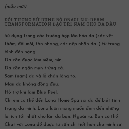
(mẫu mới)
ĐỐI TƯỢNG SỬ DỤNG BỘ OBAGI NU-DERM
TRANSFORMATION ĐẶC TRỊ NÁM CHO DA DẦU
Sử dụng trong các trường hợp lão hóa da (các vết
thâm, đồi mồi, tàn nhang, các nếp nhăn da…) từ trung
bình đến nặng.
Da cần được làm mềm, mịn.
Da cần ngăn mụn trứng cá.
Sạm (nám) da và
lỗ chân lông to
.
Màu da không đồng đều.
Hỗ trợ khi làm Blue Peel.
Chị em có thể đến
Lona Home Spa
soi da để biết tình
trạng da mình. Lona luôn mong muốn đem đến những
lợi ích tốt nhất cho làn da bạn. Ngoài ra, Bạn có thể
Chat
với Lona để được tư vấn chi tiết hơn cho mình sử