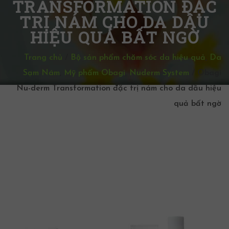
TRANSFORMATION ĐẶC
TRỊ NÁM CHO DA DẦU
HIỆU QUẢ BẤT NGỜ
Trang chủ
/
Bộ sản phẩm chăm sóc da hiệu quả
,
Da
Sạm Nám
,
Mỹ phẩm Obagi
,
Nuderm System
/
Obagi
Nu-derm Transformation đặc trị nám cho da dầu hiệu
quả bất ngờ