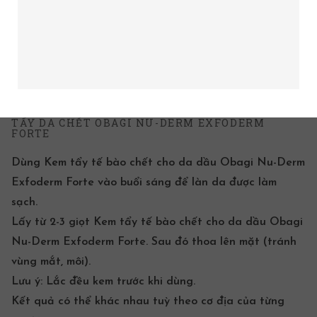
TẨY DA CHẾT OBAGI NU-DERM EXFODERM
FORTE
Dùng
Kem tẩy tế bào chết
cho da dầu Obagi Nu-Derm
Exfoderm Forte vào buổi sáng để làn da được làm
sạch.
Lấy từ 2-3 giọt
Kem tẩy tế bào chết
cho da dầu Obagi
Nu-Derm Exfoderm Forte. Sau đó thoa lên mặt (tránh
vùng mắt, môi).
Lưu ý
: Lắc đều kem trước khi dùng.
Kết quả có thể khác nhau tuỳ theo cơ địa của từng