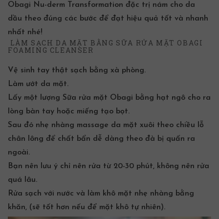
Obagi Nu-derm Transformation đặc trị nám cho da
dầu theo đúng các bước để đạt hiệu quả tốt và nhanh
nhất nhé!
LÀM SẠCH DA MẶT BẰNG SỮA RỬA MẶT OBAGI
FOAMING CLEANSER
Vệ sinh tay thật sạch bằng xà phòng.
Làm ướt da mặt.
Lấy một lượng
Sữa rửa mặt Obagi
bằng hạt ngô cho ra
lòng bàn tay hoặc miếng tạo bọt.
Sau đó nhẹ nhàng massage da mặt xuôi theo chiều lỗ
chân lông để chất bẩn dễ dàng theo đà bị quấn ra
ngoài.
Bạn nên lưu ý chỉ nên rửa từ 20-30 phút, không nên rửa
quá lâu.
Rửa sạch với nước và làm khô mặt nhẹ nhàng bằng
khăn, (sẽ tốt hơn nếu để mặt khô tự nhiên).