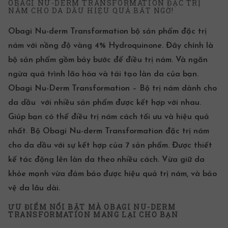
OBAGI NU-DERM TRANSFORMATION ĐẶC TRỊ
NÁM CHO DA DẦU HIỆU QUẢ BẤT NGỜ!
Obagi Nu-derm Transformation bộ sản phẩm đặc trị
nám với nồng độ vàng 4% Hydroquinone. Đây chính là
bộ sản phẩm ​gồm bảy bước để
điều trị nám
. Và ngăn
ngừa quá trình lão hóa và tái tạo làn da của bạn.
Obagi Nu-Derm Transformation – Bộ trị nám dành cho
da dầu với nhiều sản phẩm được kết hợp với nhau.
Giúp bạn có thể
điều trị nám
cách tối ưu và hiệu quả
nhất. Bộ Obagi Nu-derm Transformation đặc trị nám
cho da dầu với sự kết hợp của 7 sản phẩm. Được thiết
kế tác động lên làn da theo nhiều cách. Vừa giữ da
khỏe mạnh vừa đảm bảo được hiệu quả trị nám, và bảo
vệ da lâu dài.
ƯU ĐIỂM NỔI BẬT MÀ OBAGI NU-DERM
TRANSFORMATION MANG LẠI CHO BẠN