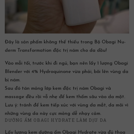
Đây là sản phẩm không thể thiếu trong Bộ Obagi Nu-
derm Transformation đặc trị nám cho da dầu!
Vào mỗi tối, trước khi đi ngủ, bạn nên lấy 1 lượng Obagi
Blender với 4% Hydroquinone vừa phải, bôi lên vùng da
bị nám.
Sau đó tán mỏng lớp kem đặc trị nám Obagi và
massage đều rồi vỗ nhẹ để kem thấm sâu vào da mặt.
Lưu ý: tránh để kem tiếp xúc với vùng da mắt, da môi vì
những vùng da này cực mỏng dễ nhạy cảm.
DƯỠNG ẨM OBAGI HYDRATE LÀM DỊU DA
Lấy lượng kem dưỡng ẩm Obagi Hydrate vừa đủ thoa