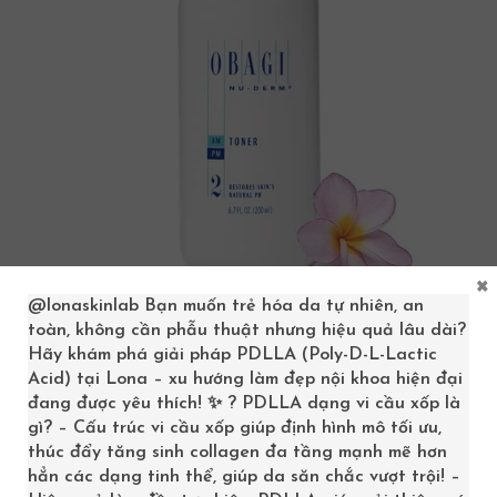
×
@lonaskinlab
Bạn muốn trẻ hóa da tự nhiên, an
toàn, không cần phẫu thuật nhưng hiệu quả lâu dài?
ĐẶC TRỊ BAN NGÀY OBAGI CLEAR VỚI 4%
HYDROQUINONE
Hãy khám phá giải pháp PDLLA (Poly-D-L-Lactic
Acid) tại Lona – xu hướng làm đẹp nội khoa hiện đại
Đây là một trong những sản phẩm trọng yếu của Bộ
đang được yêu thích! ✨ ? PDLLA dạng vi cầu xốp là
gì? – Cấu trúc vi cầu xốp giúp định hình mô tối ưu,
Obagi Nu-derm Transformation đặc trị nám cho da
thúc đẩy tăng sinh collagen đa tầng mạnh mẽ hơn
dầu!
hẳn các dạng tinh thể, giúp da săn chắc vượt trội! –
Sử dụng một lượng kem Obagi Clear đặc trị khoảng 1