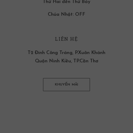
Thứ Hai đến Thứ Bảy
Chúa Nhật: OFF
LIÊN HỆ
T2 Đinh Công Tráng, P.Xuân Khánh
Quận Ninh Kiều, TP.Cần Thơ
KHUYẾN MÃI