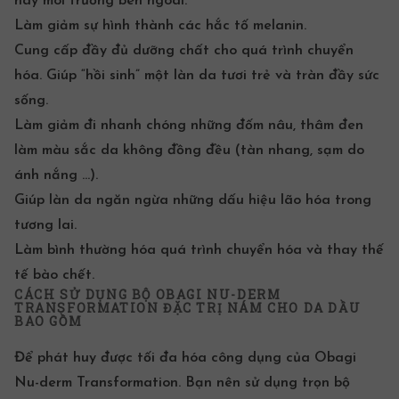
hay môi trường bên ngoài.
Làm giảm sự hình thành các hắc tố melanin.
Cung cấp đầy đủ dưỡng chất cho quá trình chuyển
hóa. Giúp “hồi sinh” một làn da tươi trẻ và tràn đầy sức
sống.
Làm giảm đi nhanh chóng những đốm nâu, thâm đen
làm màu sắc da không đồng đều (tàn nhang, sạm do
ánh nắng …).
Giúp làn da ngăn ngừa những dấu hiệu lão hóa trong
tương lai.
Làm bình thường hóa quá trình chuyển hóa và thay thế
tế bào chết.
CÁCH SỬ DỤNG BỘ OBAGI NU-DERM
TRANSFORMATION ĐẶC TRỊ NÁM CHO DA DẦU
BAO GỒM
Để phát huy được tối đa hóa công dụng của Obagi
Nu-derm Transformation. Bạn nên sử dụng trọn bộ