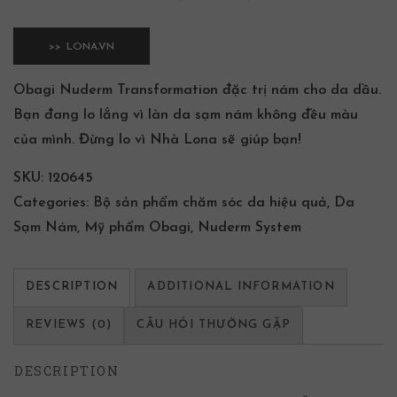
>> LONA.VN
Obagi Nuderm Transformation đặc trị nám cho da dầu.
Bạn đang lo lắng vì làn da sạm nám không đều màu
của mình. Đừng lo vì Nhà Lona sẽ giúp bạn!
SKU:
120645
Categories:
Bộ sản phẩm chăm sóc da hiệu quả
,
Da
Sạm Nám
,
Mỹ phẩm Obagi
,
Nuderm System
DESCRIPTION
ADDITIONAL INFORMATION
REVIEWS (0)
CÂU HỎI THƯỜNG GẶP
DESCRIPTION