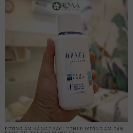
DƯỠNG ẨM BẰNG OBAGI TONER DƯỠNG ẨM CÂN