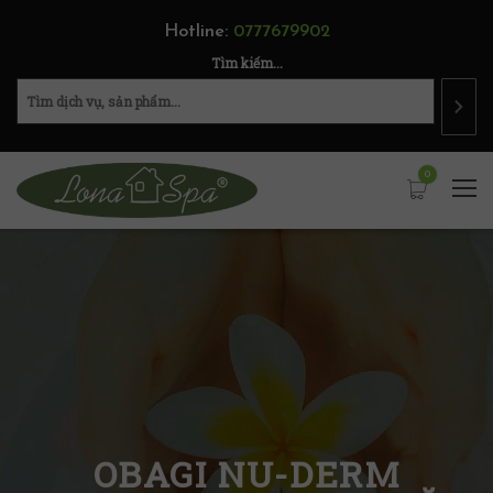
Hotline:
0777679902
Tìm kiếm...
0
OBAGI NU-DERM