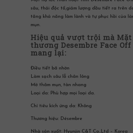
sâu,
thải độc
tố,giảm lượng dầu tiết ra trên d
tăng khả năng làm lành và tự phục hồi của làn
mụn.
Hiệu quả vượt trội mà Mặt
thương Desembre Face Off
mang lại:
Điều tiết bã nhờn
Làm sạch sâu
lỗ chân lông
M
ờ
thâm mụn
, tàn nhang
Loại da:
Phù hợp mọi loại da.
Chỉ tiêu
kích ứng da
:
Không
Thương hiệu:
Désembre
Nhà sản xuất:
Hyunjin C&T Co.,Ltd – Korea