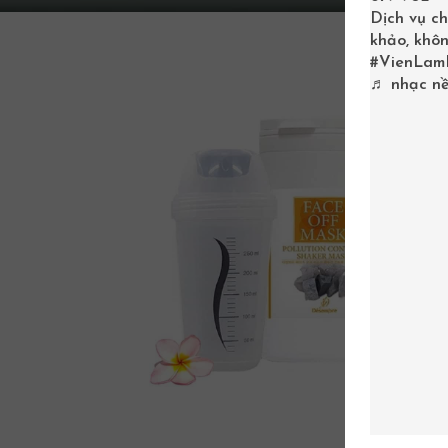
Dịch vụ ch
khảo, khôn
#VienLam
♬ nhạc nề