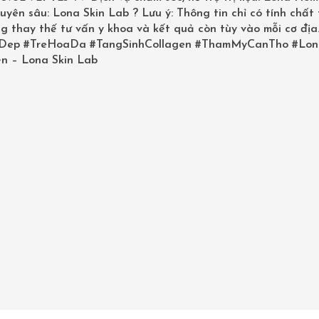
uyên sâu: Lona Skin Lab ? Lưu ý: Thông tin chỉ có tính chất
g thay thế tư vấn y khoa và kết quả còn tùy vào mỗi cơ địa
Dep
#TreHoaDa
#TangSinhCollagen
#ThamMyCanTho
#Lon
MẶT NẠ THẠCH DẠNG LẮC PHỤC 
n – Lona Skin Lab
DA TỔN THƯƠNG DESEMBRE FACE
MASK POLLUTION CONTROL SHA
MASK
2,100,000
₫
Qty:
ADD TO CART
Categories:
Mặt nạ dưỡng ẩm
,
Mỹ phẩm Desem