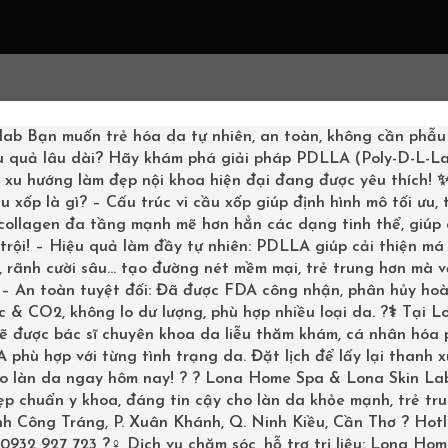
G CHỦ
LIỆU TRÌNH
SHOPPING
KHÁCH HÀNG
BOOKI
lab
Bạn muốn trẻ hóa da tự nhiên, an toàn, không cần phẫu
u quả lâu dài? Hãy khám phá giải pháp PDLLA (Poly-D-L-La
– xu hướng làm đẹp nội khoa hiện đại đang được yêu thích!
u xốp là gì? – Cấu trúc vi cầu xốp giúp định hình mô tối ưu,
 collagen đa tầng mạnh mẽ hơn hẳn các dạng tinh thể, giúp
trội! – Hiệu quả làm đầy tự nhiên: PDLLA giúp cải thiện má 
NG LẮC
 rãnh cười sâu… tạo đường nét mềm mại, trẻ trung hơn mà v
Trang chủ
/
Mặt nạ dưỡng
? – An toàn tuyệt đối: Đã được FDA công nhận, phân hủy ho
THƯƠNG
lắc phục hổi da tổn thư
 & CO2, không lo dư lượng, phù hợp nhiều loại da. ?‍⚕️ Tại L
F MASK
sẽ được bác sĩ chuyên khoa da liễu thăm khám, cá nhân hóa
L SHAKER
phù hợp với từng tình trạng da. Đặt lịch để lấy lại thanh 
ho làn da ngay hôm nay! ? ? Lona Home Spa & Lona Skin La
p chuẩn y khoa, đáng tin cậy cho làn da khỏe mạnh, trẻ tru
inh Công Tráng, P. Xuân Khánh, Q. Ninh Kiều, Cần Thơ ? Hotl
0932 927 723 ?‍♀️ Dịch vụ chăm sóc, hỗ trợ trị liệu: Lona Ho