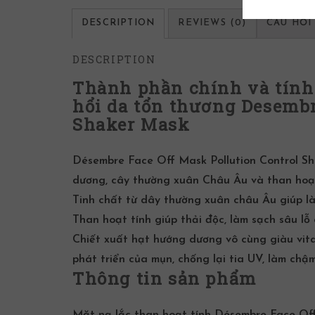
DESCRIPTION
REVIEWS (0)
CÂU HỎI
DESCRIPTION
Thành phần chính và tính
hổi da tổn thương Desembr
Shaker Mask
Désembre Face Off Mask Pollution Control S
dương, cây thường xuân Châu Âu và than hoạt
Tinh chất từ dây thường xuân châu Âu giúp 
Than hoạt tính giúp
thải độc
, làm sạch sâu
lỗ
Chiết xuất hạt hướng dương vô cùng giàu vit
phát triển của mụn, chống lại tia UV, làm chậm
Thông tin sản phẩm
Mặt nạ lắc than hoạt tính Désembre Face Off