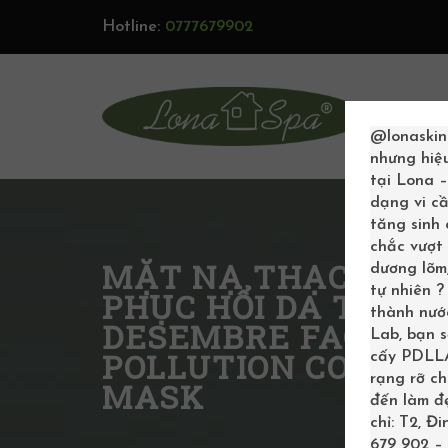
Hotline:
0777679902
TRAN
@lonaskin
nhưng hiệ
tại Lona 
dạng vi cầ
tăng sinh
chắc vượt 
MẶT NẠ THẠCH DẠ
dương lõm,
tự nhiên 
PHỤC HỔI DA TỔN 
thành nước
DESEMBRE FACE OF
Lab, bạn 
POLLUTION CONTRO
cấy PDLLA 
rạng rỡ c
MASK
đến làm đẹ
chỉ: T2, Đ
679 902 – 