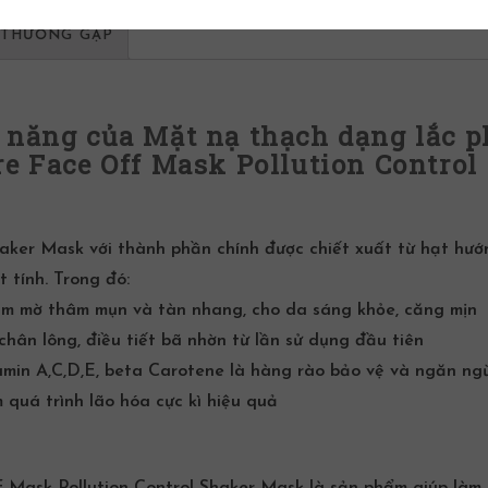
 THƯỜNG GẶP
 năng của Mặt nạ thạch dạng lắc 
e Face Off Mask Pollution Control
haker Mask với
thành phần
chính được chiết xuất từ hạt hướ
 tính. Trong đó:
làm mờ
thâm mụn
và tàn nhang, cho da sáng khỏe, căng mịn
 chân lông
, điều tiết bã nhờn từ lần sử dụng đầu tiên
amin A,C,D,E, beta Carotene là hàng rào bảo vệ và ngăn ng
 quá trình lão hóa cực kì hiệu quả
 Mask Pollution Control Shaker Mask là sản phẩm giúp làm