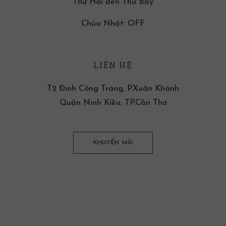
Thứ Hai đến Thứ Bảy
Chúa Nhật: OFF
LIÊN HỆ
T2 Đinh Công Tráng, P.Xuân Khánh
Quận Ninh Kiều, TP.Cần Thơ
KHUYẾN MÃI