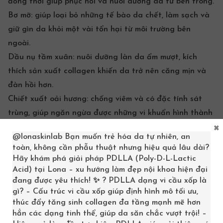
đồng thời giúp phục hồi và nuôi
dưỡng da
từ bên trong.
Bơ mỡ: giúp loại bỏ những tế bào da chết, làm sạch và
giữ gìn da khỏi một vài tổn hại từ môi trường bên
ngoài.
Dầu nụ tầm xuân: nuôi dưỡng làn da ẩm mượt, kích
thích sản xuất collagen khiến da trở nên căng mịn và
đàn hồi hơn.
Chiết xuất oải hương: chống viêm và có đặc tính sát
trùng, giúp ngăn ngừa được những vi khuẩn hình thành
×
nên
mụn trứng cá
, làm giảm sưng đỏ.
Công dụng:
@lonaskinlab
Bạn muốn trẻ hóa da tự nhiên, an
toàn, không cần phẫu thuật nhưng hiệu quả lâu dài?
Hãy khám phá giải pháp PDLLA (Poly-D-L-Lactic
Tăng độ đàn hồi, cung cấp dưỡng chất.
Acid) tại Lona – xu hướng làm đẹp nội khoa hiện đại
Tăng cường miễn dịch da, Cải thiện mô da.
đang được yêu thích! ✨ ? PDLLA dạng vi cầu xốp là
gì? – Cấu trúc vi cầu xốp giúp định hình mô tối ưu,
Bài trừ độc tố, giúp da mềm mịn, láng bóng.
thúc đẩy tăng sinh collagen đa tầng mạnh mẽ hơn
Thúc đẩy quá trình trao đổi chất, giúp da trắng sáng.
hẳn các dạng tinh thể, giúp da săn chắc vượt trội! –
Hiện tại Kem Mát Xa Mặt Và Body Desembre