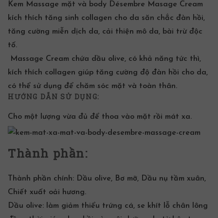
Kem Massage mặt
và body Désembre Masage Cream
kích thích tăng sinh collagen cho da săn chắc đàn hồi,
tăng cường miễn dịch da, cải thiện mô da, bài trừ độc
tố.
Massage Cream
chứa dầu olive, có khả năng tức thì,
kích thích collagen giúp tăng cường độ đàn hồi cho da,
có thể sử dụng để chăm sóc mặt và toàn thân.
HƯỚNG DẪN SỬ DỤNG:
Cho một lượng vừa đủ để thoa vào mặt rồi mát xa.
Thành phần:
Thành phần
chính: Dầu olive, Bơ mỡ, Dầu nụ tầm xuân,
Chiết xuất oải hương.
Dầu olive: làm giảm thiểu trứng cá,
se khít lỗ chân lông