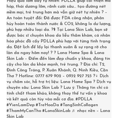
Hiệu quả làm đầy tự nhiên: PDLLA giúp cải thiện má
hóp, thái dương lõm, rãnh cười sâu… tạo đường nét
Massage Cream đang có mặt tại
Lona Home Spa
. Chị
mềm mại, trẻ trung hơn mà vẫn giữ nét tự nhiên ? –
em có thể đến trực tiếp nhà Lona hoặc đặt sản phẩm
An toàn tuyệt đối: Đã được FDA công nhận, phân
trên website online nhé.
hủy hoàn toàn thành nước & CO2, không lo dư lượng,
phù hợp nhiều loại da. ?‍⚕️ Tại Lona Skin Lab, bạn sẽ
được bác sĩ chuyên khoa da liễu thăm khám, cá nhân
hóa phác đồ cấy PDLLA phù hợp với từng tình trạng
da. Đặt lịch để lấy lại thanh xuân & sự rạng rỡ cho
làn da ngay hôm nay! ? ? Lona Home Spa & Lona
Skin Lab – Điểm đến làm đẹp chuẩn y khoa, đáng tin
cậy cho làn da khỏe mạnh, trẻ trung. ? Địa chỉ: T2,
Đinh Công Tráng, P. Xuân Khánh, Q. Ninh Kiều, Cần
Thơ ? Hotline: 0777 679 902 – 0932 927 723 ?‍♀️ Dịch
vụ chăm sóc, hỗ trợ trị liệu: Lona Home Spa ? Dịch vụ
chuyên sâu: Lona Skin Lab ? Lưu ý: Thông tin chỉ có
tính chất tham khảo, không thay thế tư vấn y khoa
và kết quả còn tùy vào mỗi cơ địa.
#PDLLA
#VienLamDep
#TreHoaDa
#TangSinhCollagen
#ThamMyCanTho
#LonaSkinLab
♬ nhạc nền – Lona
Skin Lab