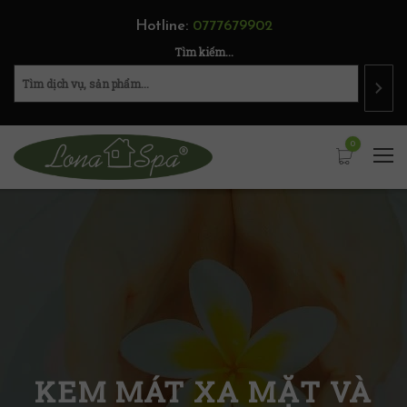
Hotline:
0777679902
Tìm kiếm...
0
KEM MÁT XA MẶT VÀ