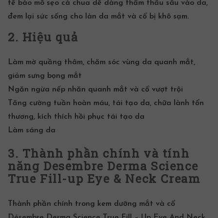
tế bào mô sẹo cà chua dễ dàng thẩm thấu sâu vào da,
đem lại sức sống cho làn da mắt và cổ bị khô sạm.
2. Hiệu quả
Làm mờ quầng thâm, chăm sóc vùng da quanh mắt,
giảm sưng bọng mắt
Ngăn ngừa nếp nhăn quanh mắt và cổ vượt trội
Tăng cường tuần hoàn máu,
tái tạo da
, chữa lành tổn
thương, kích thích hồi phục
tái tạo da
Làm sáng da
3. Thành phần chính và tính
năng
Desembre Derma Science
True Fill-up Eye & Neck Cream
Thành phần
chính trong
kem dưỡng mắt
và cổ
Désembre Derma Science True Fill – Up Eye And Neck