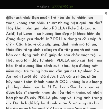
Hotline:
0777679902
×
Tìm kiếm...
@lonaskinlab
Bạn muốn trẻ hóa da tự nhiên, an
toàn, không cần phẫu thuật nhưng hiệu quả lâu dài?
Hãy khám phá giải pháp PDLLA (Poly-D-L-Lactic
Acid) tại Lona – xu hướng làm đẹp nội khoa hiện đại
đang được yêu thích! ✨ ? PDLLA dạng vi cầu xốp là
0
gì? – Cấu trúc vi cầu xốp giúp định hình mô tối ưu,
thúc đẩy tăng sinh collagen đa tầng mạnh mẽ hơn
hẳn các dạng tinh thể, giúp da săn chắc vượt trội! –
Hiệu quả làm đầy tự nhiên: PDLLA giúp cải thiện má
hóp, thái dương lõm, rãnh cười sâu… tạo đường nét
mềm mại, trẻ trung hơn mà vẫn giữ nét tự nhiên ? –
An toàn tuyệt đối: Đã được FDA công nhận, phân
hủy hoàn toàn thành nước & CO2, không lo dư lượng,
phù hợp nhiều loại da. ?‍⚕️ Tại Lona Skin Lab, bạn sẽ
được bác sĩ chuyên khoa da liễu thăm khám, cá nhân
hóa phác đồ cấy PDLLA phù hợp với từng tình trạng
KEM LÀM SÁNG DA
da. Đặt lịch để lấy lại thanh xuân & sự rạng rỡ cho
làn da ngay hôm nay! ? ? Lona Home Spa & Lona