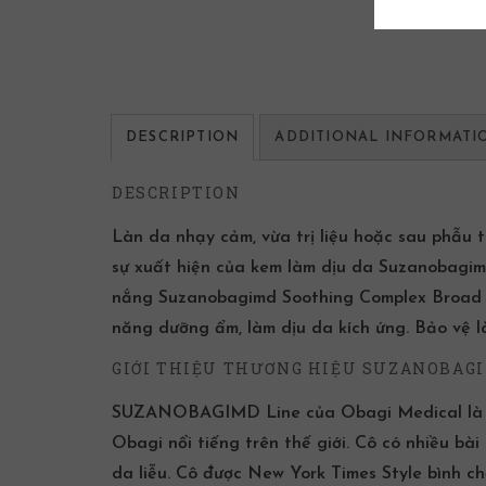
DESCRIPTION
ADDITIONAL INFORMATI
DESCRIPTION
Làn da nhạy cảm, vừa trị liệu hoặc sau phẫu th
sự xuất hiện của kem làm dịu da Suzanobagi
nắng Suzanobagimd Soothing Complex Broad 
năng dưỡng ẩm, làm dịu da kích ứng. Bảo vệ là
GIỚI THIỆU THƯƠNG HIỆU SUZANOBAGI
SUZANOBAGIMD Line của Obagi Medical là thư
Obagi nổi tiếng trên thế giới. Cô có nhiều b
da liễu. Cô được New York Times Style bình c