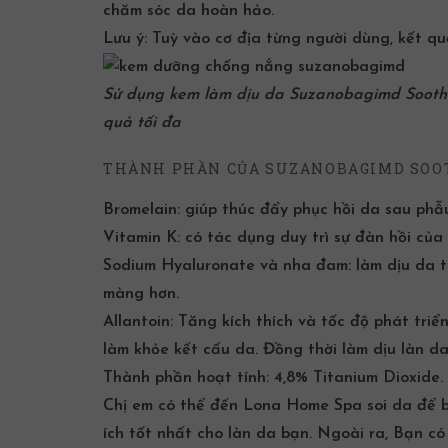
chăm sóc da hoàn hảo.
Lưu ý: Tuỳ vào cơ địa từng người dùng, kết qu
Sử dụng kem làm dịu da Suzanobagimd Soothi
quả tối đa
THÀNH PHẦN CỦA SUZANOBAGIMD SOOT
Bromelain: giúp thúc đẩy phục hồi da sau phẫ
Vitamin K: có tác dụng duy trì sự đàn hồi của
Sodium Hyaluronate
và nha đam: làm dịu da t
màng hơn.
Allantoin: Tăng kích thích và tốc độ phát tri
làm khỏe kết cấu da. Đồng thời làm dịu làn d
Thành phần hoạt tính: 4,8%
Titanium Dioxide
.
Chị em có thể đến
Lona Home Spa
soi da để 
ích tốt nhất cho làn da bạn. Ngoài ra, Bạn c