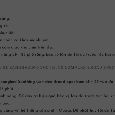
sáng.
g rỡ.
phục hồi
ăn chắc và khỏe mạnh hơn.
 cảm giác khó chịu trên da.
 nắng SPF 25 phổ rộng, bảo vệ làn da tối ưu trước tác hại c
NG SUZANOBAGIMD SOOTHING COMPLEX BROAD SPE
obagimd Soothing Complex Broad Spectrum SPF 25 vừa đủ 
15 phút.
 ánh nắng. Để duy trì hiệu quả bảo vệ làn da trước tác hại á
 nước.
g cùng với hệ thống sản phẩm Obagi. Để phát huy tối đa t