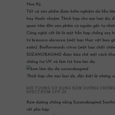
Hoa Kỳ.
Tất cả sản phẩm được kiểm nghiệm da liễu lâ
hay thuốc nhuộm. Thích hợp cho mọi loại da, 
quan tâm đến sản phẩm có nguồn gốc tự nhiê
Công nghệ cốt lõi là một hỗn hợp
chống oxy h
từ brassica oleracea (một loại thực vật bao g
xoăn). Bioflavonoids citrus (một loại chất
chốn
SUZANOBAGIMD được bào chế một cách khoa h
chống tia UV và làm trẻ hóa làn da.
Thích hợp cho mọi loại da, đặc biệt là những 
ĐỐI TƯỢNG SỬ DỤNG KEM DƯỠNG CHỐN
SPECTRUM SPF 25
Kem dưỡng chống nắng Suzanobagimd Soothing
rất phù hợp: