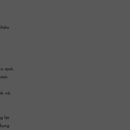
hiệu
ệu quả.
 mịn
nh và
g lợi
 dụng