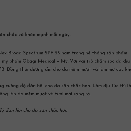
ăn chắc và khỏe mạnh mỗi ngày.
lex Broad Spectrum SPF 25 nằm trong hệ thống sản phẩm
c mỹ phẩm
Obagi Medical – Mỹ. Với vai trò chăm sóc da dịu 
UVB. Đồng thời dưỡng ẩm cho da mềm mượt và làm mờ các kh
g cường độ đàn hồi cho da săn chắc hơn. Làm dịu tức thì l
ưỡng làn da mềm mượt và tươi mới rạng rỡ.
ộ đàn hồi cho da săn chắc hơn