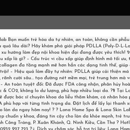
G CHỦ
LIỆU TRÌNH
SHOPPING
KHÁCH HÀNG
BOOKI
lab
Bạn muốn trẻ hóa da tự nhiên, an toàn, không cần phẫu
u quả lâu dài? Hãy khám phá giải pháp PDLLA (Poly-D-L-La
– xu hướng làm đẹp nội khoa hiện đại đang được yêu thích!
u xốp là gì? – Cấu trúc vi cầu xốp giúp định hình mô tối ưu,
 collagen đa tầng mạnh mẽ hơn hẳn các dạng tinh thể, giúp
trội! – Hiệu quả làm đầy tự nhiên: PDLLA giúp cải thiện má 
 NẮNG
 rãnh cười sâu… tạo đường nét mềm mại, trẻ trung hơn mà v
Trang chủ
/
Da Hỗn Hợp
,
K
? – An toàn tuyệt đối: Đã được FDA công nhận, phân hủy ho
OTHING
hỗn hợp
,
Mỹ phẩm Obag
 & CO2, không lo dư lượng, phù hợp nhiều loại da. ?‍⚕️ Tại L
PECTRUM
sẽ được bác sĩ chuyên khoa da liễu thăm khám, cá nhân hóa
Suzanobag
phù hợp với từng tình trạng da. Đặt lịch để lấy lại thanh 
ho làn da ngay hôm nay! ? ? Lona Home Spa & Lona Skin La
p chuẩn y khoa, đáng tin cậy cho làn da khỏe mạnh, trẻ tru
inh Công Tráng, P. Xuân Khánh, Q. Ninh Kiều, Cần Thơ ? Hotl
0932 927 723 ?‍♀️ Dịch vụ chăm sóc, hỗ trợ trị liệu: Lona Ho