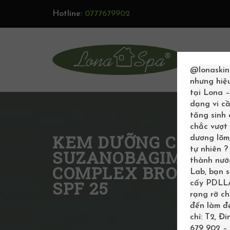
Hotline:
0777679902
TRAN
@lonaskin
nhưng hiệ
tại Lona 
dạng vi cầ
tăng sinh
chắc vượt 
KEM DƯỠNG CHỐNG
dương lõm,
tự nhiên 
SUZANOBAGIMD SO
thành nước
COMPLEX BROAD S
Lab, bạn 
SPF 25
cấy PDLLA 
rạng rỡ c
đến làm đẹ
chỉ: T2, Đ
679 902 – 