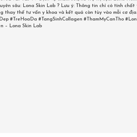
uyên sâu: Lona Skin Lab ? Lưu ý: Thông tin chỉ có tính chất
KEM DƯỠNG CHỐNG NẮNG
g thay thế tư vấn y khoa và kết quả còn tùy vào mỗi cơ địa
SUZANOBAGIMD SOOTHING COMP
Dep
#TreHoaDa
#TangSinhCollagen
#ThamMyCanTho
#Lon
BROAD SPECTRUM SPF 25
n – Lona Skin Lab
1,710,000
₫
1,900,000
₫
>> LONA.VN
Kem làm dịu da Suzanobagimd hay kem dưỡng
nắng Suzanobagimd thích hợp cho mọi loại da,
biệt là những người có làn da nhạy cảm.
SKU:
120650
Categories:
Da Hỗn Hợp
,
Kem chống nắng
,
Ke
chống nắng dành cho da hỗn hợp
,
Mỹ phẩm Ob
SUZANOBAGIMD