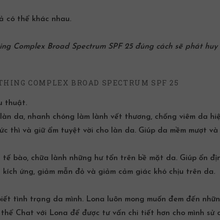
ả có thể khác nhau.
ng Complex Broad Spectrum SPF 25 đúng cách sẽ phát huy 
HING COMPLEX BROAD SPECTRUM SPF 25
u thuật.
 làn da, nhanh chóng làm lành vết thương, chống viêm da hi
ức thì và giữ ẩm tuyệt vời cho làn da. Giúp da mềm mượt và
ển tế bào, chữa lành những hư tổn trên bề mặt da. Giúp ổn đị
a kích ứng, giảm mẫn đỏ và giảm cảm giác khó chịu trên da.
biết tình trạng da mình. Lona luôn mong muốn đem đến nhữn
ó thể
Chat
với Lona để được tư vấn chi tiết hơn cho mình sử