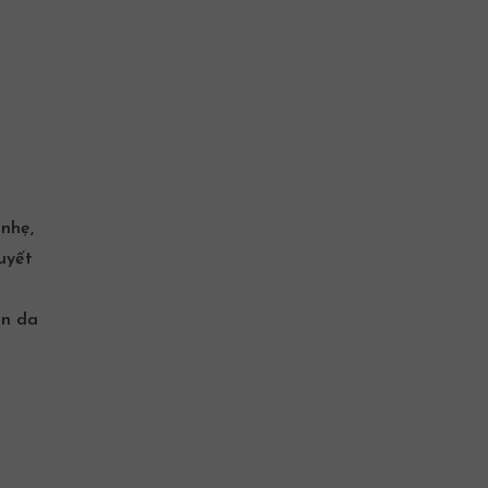
nhẹ,
uyết
àn da