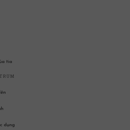
ủa tia
CTRUM
lên
nh
ác dụng