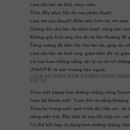
Làm dịu làn da khô, nhạy cảm.
Thúc đẩy phục hồi da sau phẫu thuật.
Làm mờ các khuyết điểm nhỏ trên da với màu 
Dưỡng ẩm cho làn da mềm mượt, sáng mịn rạn
Không gây kích ứng cho da bị tổn thương để 
Tăng cường độ đàn hồi cho làn da, giúp da s
Làm dịu làn da kích ứng, giảm mẫn đỏ và giảm
Là loại
kem chống nắng vật lý
có chỉ số chống
UVA/UVB và môi trường bên ngoài.
CÁCH SỬ DỤNG KEM DƯỠNG CHỐNG NẮ
SPF 25
Thoa một lượng kem dưỡng chống nắng Suzan
toàn bộ khuôn mặt. Trước khi ra nắng khoảng 
Thoa lại trong suốt quá trình da tiếp xúc với
nắng mặt trời. Đặc biệt là sau khi tiếp xúc với
Có thể kết hợp sử dụng kem dưỡng chống nắn