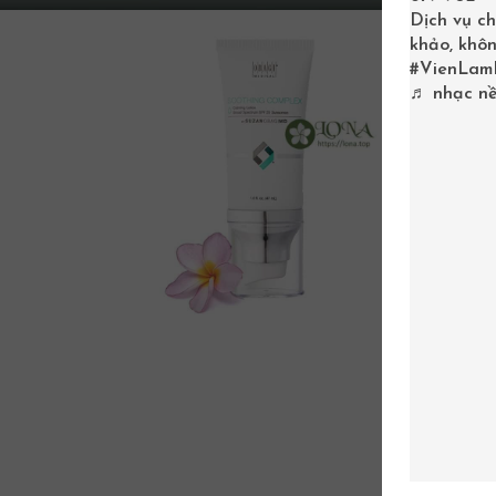
Dịch vụ ch
khảo, khôn
#VienLam
♬ nhạc nề