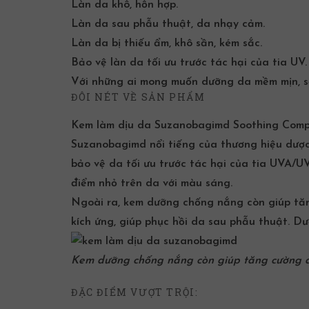
Làn da khô, hỗn hợp.
Làn da sau phẫu thuật, da nhạy cảm.
Làn da bị thiếu ẩm, khô sần, kém sắc.
Bảo vệ làn da tối ưu trước tác hại của tia UV.
Với những ai mong muốn dưỡng da mềm mịn, s
ĐÔI NÉT VỀ SẢN PHẨM
Kem làm dịu da Suzanobagimd Soothing Comp
Suzanobagimd nổi tiếng của thương hiệu
dượ
bảo vệ da tối ưu trước tác hại của tia UVA/
điểm nhỏ trên da với màu sáng.
Ngoài ra, kem dưỡng chống nắng còn giúp tăn
kích ứng, giúp phục hồi da sau phẫu thuật. D
Kem dưỡng chống nắng còn giúp tăng cường đ
ĐẶC ĐIỂM VƯỢT TRỘI: