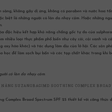
m sàng, không gây dị ứng, không có paraben và nước hoa tổ
đặc biệt là những người có làn da nhạy cảm. Hoặc những ngư
n.
óa
đặc hiệu kết hợp khả năng chống gốc tự do của sulphor
ồm nhiều loại thực phẩm phổ biến như cây cải, cải xanh và cả
g oxy hóa
khác) và tác dụng làm dịu của lô hội. Các sản p
ọc để làm sạch bụi bẩn và các tạp chất khác trong khi b
người có làn da nhạy cảm.
G NẮNG SUZANOBAGIMD SOOTHING COMPLEX BROAD
 Complex Broad Spectrum SPF 25 thiết kế với công thức d