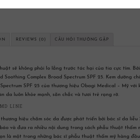
ON
REVIEWS (0)
CÂU HỎI THƯỜNG GẶP
uật sẽ không phải lo lắng trước tác hại của tia cực tím. Bở
md Soothing Complex Broad Spectrum SPF 25. Kem dưỡng ch
Spectrum SPF 25 của thương hiệu Obagi Medical – Mỹ với 
n da luôn khỏe mạnh, săn chắc và tươi trẻ rạng rỡ.
MD LINE
ơng hiệu chăm sóc da được phát triển bởi bác sĩ da liễu
ài báo và đưa ra nhiều nội dung trong sách phẫu thuật thẩm 
họn là một trong những bác sĩ phẫu thuật thẩm mỹ hàng đầu