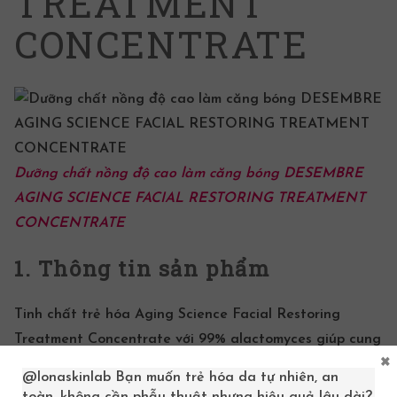
TREATMENT
CONCENTRATE
Dưỡng chất nồng độ cao làm căng bóng DESEMBRE
AGING SCIENCE FACIAL RESTORING TREATMENT
CONCENTRATE
1. Thông tin sản phẩm
Tinh chất trẻ hóa Aging Science Facial Restoring
Treatment Concentrate
với 99% alactomyces giúp cung
×
cấp các acid amin và khoáng chất có lợi, thúc đẩy tuần
@lonaskinlab
Bạn muốn trẻ hóa da tự nhiên, an
hoàn tự nhiên của da, đẩy nhanh quá trình đào thải và