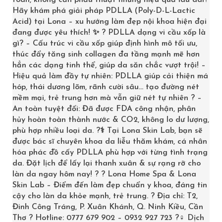
toàn, không cần phẫu thuật nhưng hiệu quả lâu dài?
bong lớp tế bào da chết tự nhiên, nuôi dưỡng lớp da
Hãy khám phá giải pháp PDLLA (Poly-D-L-Lactic
Acid) tại Lona – xu hướng làm đẹp nội khoa hiện đại
mới, sử dụng lâu dài giúp cải thiện mô da, tăng độ đàn
đang được yêu thích! ✨ ? PDLLA dạng vi cầu xốp là
hồi và dưỡng trắng an toàn.
gì? – Cấu trúc vi cầu xốp giúp định hình mô tối ưu,
thúc đẩy tăng sinh collagen đa tầng mạnh mẽ hơn
2.
Thành phần
chính và tính năng
hẳn các dạng tinh thể, giúp da săn chắc vượt trội! –
Hiệu quả làm đầy tự nhiên: PDLLA giúp cải thiện má
Thành phần
chủ yếu: Galactomyces 99%
hóp, thái dương lõm, rãnh cười sâu… tạo đường nét
mềm mại, trẻ trung hơn mà vẫn giữ nét tự nhiên ? –
Galactomyces (nước cất nấm): Dưỡng ẩm, trắng da,
An toàn tuyệt đối: Đã được FDA công nhận, phân
tăng độ đàn hồi, ngăn ngừa nếp nhăn, đem lại sức sống
hủy hoàn toàn thành nước & CO2, không lo dư lượng,
cho da
phù hợp nhiều loại da. ?‍⚕️ Tại Lona Skin Lab, bạn sẽ
được bác sĩ chuyên khoa da liễu thăm khám, cá nhân
3. Hiệu quả
hóa phác đồ cấy PDLLA phù hợp với từng tình trạng
da. Đặt lịch để lấy lại thanh xuân & sự rạng rỡ cho
Tái tạo da
,tăng độ đàn hồi
làn da ngay hôm nay! ? ? Lona Home Spa & Lona
Skin Lab – Điểm đến làm đẹp chuẩn y khoa, đáng tin
Tẩy da chết
, dưỡng ẩm lâu dài, làm trắng
cậy cho làn da khỏe mạnh, trẻ trung. ? Địa chỉ: T2,
Đinh Công Tráng, P. Xuân Khánh, Q. Ninh Kiều, Cần
Cân bằng độ ẩm cho da khỏe mạnh
Thơ ? Hotline: 0777 679 902 – 0932 927 723 ?‍♀️ Dịch