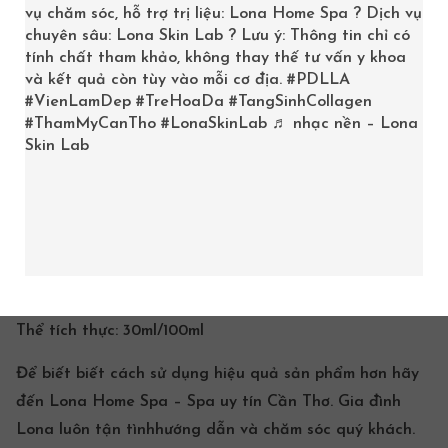
vụ chăm sóc, hỗ trợ trị liệu: Lona Home Spa ? Dịch vụ
Làm dịu da thương tổn, cân bằng độ pH.
chuyên sâu: Lona Skin Lab ? Lưu ý: Thông tin chỉ có
tính chất tham khảo, không thay thế tư vấn y khoa
4. Hướng dẫn sử dụng
và kết quả còn tùy vào mỗi cơ địa.
#PDLLA
#VienLamDep
#TreHoaDa
#TangSinhCollagen
Bôi đều lên mặt sau bước Toner hoặc Ampoule
#ThamMyCanTho
#LonaSkinLab
♬ nhạc nền – Lona
Skin Lab
Loại da:
Phù hợp mọi loại da.
Chỉ tiêu
kích ứng da
:
Không
Thương hiệu:
Désembre
Nhà sản xuất:
Hyunjin C&T Co.,Ltd – Korea
Thể tích thực:
30ml/100ml
Để biết biết cách sử dụng hiệu quả sản phẩm hơn hãy
đến
Lona
Home Spa
– Spa uy tín Cần Thơ. Gia đình
Lona luôn tận tìnhhướng dẫn và chăm sóc quý khách.