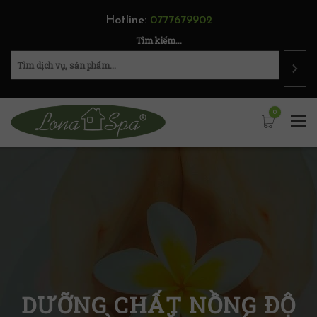
Hotline:
0777679902
Tìm kiếm...
0
DƯỠNG CHẤT NỒNG ĐỘ