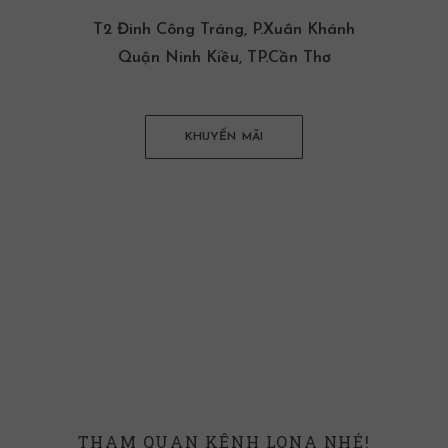
T2 Đinh Công Tráng, P.Xuân Khánh
Quận Ninh Kiều, TP.Cần Thơ
KHUYẾN MÃI
THAM QUAN KÊNH LONA NHÉ!