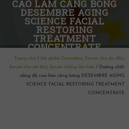
CAO LÀM CĂNG BÓNG
DESEMBRE AGING
SCIENCE FACIAL
RESTORING
TREATMENT
CONCENTRATE
Trang chủ
/
Mỹ phẩm Desembre
,
Serum cho da dầu
,
Serum cho da khô
,
Serum chống lão hóa
/
Dưỡng chất
nồng độ cao làm căng bóng DESEMBRE AGING
SCIENCE FACIAL RESTORING TREATMENT
CONCENTRATE