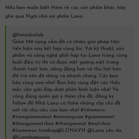
Nếu bạn muốn biết thêm về các sản phẩm khác, hãy
ghé qua
Ngôi
nhà mỹ phẩm
Lona
.
@lonaskinlab
Giảm
Mỡ nọng cằm
đã có nhiều giải pháp tiên
tiến hiện nay kết hợp cùng lúc. Với kỹ thuật, sản
phẩm và công nghệ phối hợp tại Lona trong cùng
buổi điều trị thì có được một gương mặt trong
thanh toát hơn, năng động hơn và thu hút hơn
đã trở nên đê dàng và nhanh chóng. Các bạn
hãy cùng xem nhé! Bạn hãy cùng đặt các thắc
mắc cần giải đáp dưới phần bình luận nhé! Và
cũng đừng quên gợi ý thêm chủ đề, đăng ký
follow để Nhà Lona có thêm những clip chủ đề
sát với nhu cầu của bạn nhé!
#tiêmmeso
#tiemgiammomat
#monongcam
#giammomat
#thongonmatvline
#thongonmat
#matvline
#tiemmeso
tiembap@LONA.VN @Lona yêu da
@Lonahomespa