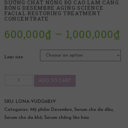
DƯỠNG CHẤT NỒNG ĐỘ CAO LÀM CĂNG
BÓNG DESEMBRE AGING SCIENCE
FACIAL RESTORING TREATMENT
CONCENTRATE
600,000
₫
–
1,000,000
₫
Loại size
ADD TO CART
SKU:
LONA-VUDG6B3V
Categories:
Mỹ phẩm Desembre
,
Serum cho da dầu
,
Serum cho da khô
,
Serum chống lão hóa