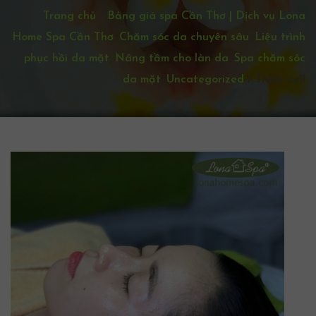
Trang chủ
/
Bảng giá spa Cần Thơ | Dịch vụ Lona
Home Spa Cần Thơ
,
Chăm sóc da chuyên sâu
,
Liệu trình
phục hồi da mặt
,
Nâng tầm cho làn da
,
Spa chăm sóc
da mặt
,
Uncategorized
/
Triple cell