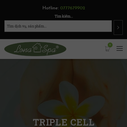
Hotline:
0777679902
Tìm kiếm...
0
TRIPLE CELL