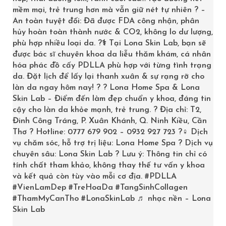
Kích thích tăng sinh tế bào mới làm trẻ hoá da.
mềm mại, trẻ trung hơn mà vẫn giữ nét tự nhiên ? –
An toàn tuyệt đối: Đã được FDA công nhận, phân
Cải thiện sẹo, rỗ, nếp nhăn.
hủy hoàn toàn thành nước & CO2, không lo dư lượng,
Làm da săn chắc hơn, đàn hồi và không chảy xệ.
phù hợp nhiều loại da. ?‍⚕️ Tại Lona Skin Lab, bạn sẽ
Nuôi dưỡng những làn da yếu, nhạy cảm, dễ bị sần hay
được bác sĩ chuyên khoa da liễu thăm khám, cá nhân
nổi đỏ.
hóa phác đồ cấy PDLLA phù hợp với từng tình trạng
da. Đặt lịch để lấy lại thanh xuân & sự rạng rỡ cho
Cấp ẩm tối đa, làm mịn da.
làn da ngay hôm nay! ? ? Lona Home Spa & Lona
Làm mờ vết thâm, đốm nâu, da đều màu và sáng hơn.
Skin Lab – Điểm đến làm đẹp chuẩn y khoa, đáng tin
CÁC BƯỚC TRONG LIỆU TRÌNH TRIPLE CELL
cậy cho làn da khỏe mạnh, trẻ trung. ? Địa chỉ: T2,
Đinh Công Tráng, P. Xuân Khánh, Q. Ninh Kiều, Cần
Bước 1: Tẩy trang và rửa mặt với
sữa rửa mặt dịu nhẹ
Thơ ? Hotline: 0777 679 902 – 0932 927 723 ?‍♀️ Dịch
vụ chăm sóc, hỗ trợ trị liệu: Lona Home Spa ? Dịch vụ
Bước 2: Xông hơi,
tẩy tế bào chết
giúp lổ chân lông
chuyên sâu: Lona Skin Lab ? Lưu ý: Thông tin chỉ có
thông thoáng
tính chất tham khảo, không thay thế tư vấn y khoa
và kết quả còn tùy vào mỗi cơ địa.
#PDLLA
Bước 3. Hút mụn nhẹ và dầu thừa,
lấy nhân mụn
chuẩn
#VienLamDep
#TreHoaDa
#TangSinhCollagen
y khoa (nếu có)
#ThamMyCanTho
#LonaSkinLab
♬ nhạc nền – Lona
Skin Lab
Bước 5: Ủ tê toàn mặt