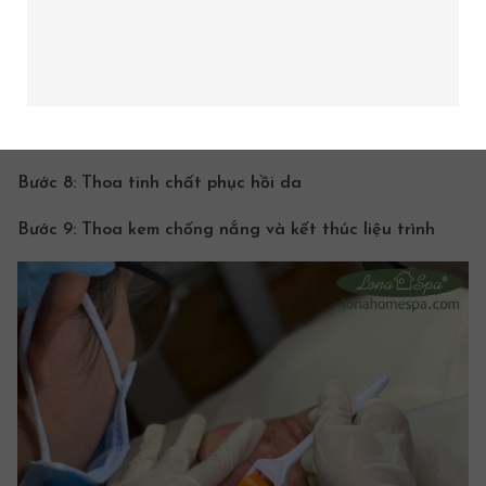
Bước 6: Tiến hành lăn kim nông trị liệu da với dịch chiết
tế bào gốc
và phức hợp dinh dưỡng.
Bước 7. Kết hợp ánh sáng sinh học làm dịu da và tăng
sinh collagen
Bước 8: Thoa tinh chất phục hồi da
Bước 9: Thoa
kem chống nắng
và kết thúc liệu trình