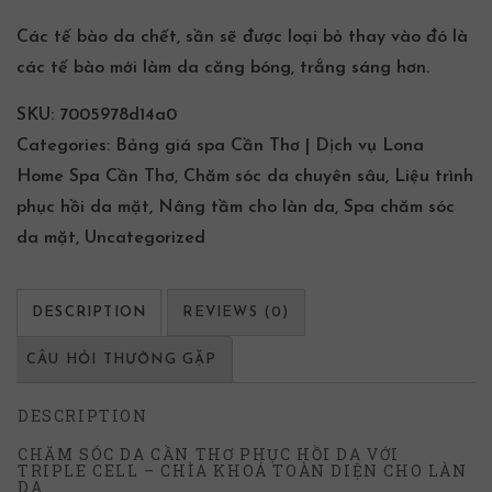
Các tế bào da chết, sần sẽ được loại bỏ thay vào đó là
các tế bào mới làm da căng bóng, trắng sáng hơn.
SKU:
7005978d14a0
Categories:
Bảng giá spa Cần Thơ | Dịch vụ Lona
Home Spa Cần Thơ
,
Chăm sóc da chuyên sâu
,
Liệu trình
phục hồi da mặt
,
Nâng tầm cho làn da
,
Spa chăm sóc
da mặt
,
Uncategorized
DESCRIPTION
REVIEWS (0)
CÂU HỎI THƯỜNG GẶP
DESCRIPTION
CHĂM SÓC DA CẦN THƠ PHỤC HỒI DA VỚI
TRIPLE CELL – CHÌA KHOÁ TOÀN DIỆN CHO LÀN
DA