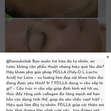
×
@lonaskinlab
Bạn muốn trẻ hóa da tự nhiên, an
toàn, không cần phẫu thuật nhưng hiệu quả lâu dài?
Hãy khám phá giải pháp PDLLA (Poly-D-L-Lactic
Hiệu quả của liệu trình Triple Cell | Lona Home Spa|
Acid) tại Lona – xu hướng làm đẹp nội khoa hiện đại
Spa chăm sóc da Cần Thơ phục hồi da
đang được yêu thích! ✨ ? PDLLA dạng vi cầu xốp là
gì? – Cấu trúc vi cầu xốp giúp định hình mô tối ưu,
PHẠM VI TRỊ LIỆU CỦA LIỆU TRÌNH TRIPLE
thúc đẩy tăng sinh collagen đa tầng mạnh mẽ hơn
CELL
hẳn các dạng tinh thể, giúp da săn chắc vượt trội! –
Hiệu quả làm đầy tự nhiên: PDLLA giúp cải thiện má
Phục hồi da hư tổn do lạm dụng các hoá chất lột tẩy.
hóp, thái dương lõm, rãnh cười sâu… tạo đường nét