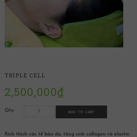
TRIPLE CELL
2,500,000
₫
Qty:
ADD TO CART
Kích thích các tế bào da, tăng sinh collagen và elastin.