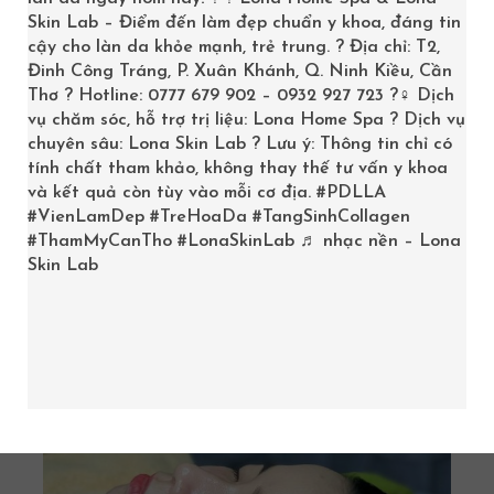
DA MẶT
Skin Lab – Điểm đến làm đẹp chuẩn y khoa, đáng tin
cậy cho làn da khỏe mạnh, trẻ trung. ? Địa chỉ: T2,
Trang chủ
/
Product
/ Page 2
Đinh Công Tráng, P. Xuân Khánh, Q. Ninh Kiều, Cần
Thơ ? Hotline: 0777 679 902 – 0932 927 723 ?‍♀️ Dịch
vụ chăm sóc, hỗ trợ trị liệu: Lona Home Spa ? Dịch vụ
chuyên sâu: Lona Skin Lab ? Lưu ý: Thông tin chỉ có
tính chất tham khảo, không thay thế tư vấn y khoa
và kết quả còn tùy vào mỗi cơ địa.
#PDLLA
Showing 17–19 of 19 results
#VienLamDep
#TreHoaDa
#TangSinhCollagen
#ThamMyCanTho
#LonaSkinLab
♬ nhạc nền – Lona
Skin Lab