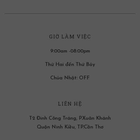
GIỜ LÀM VIỆC
9:00am -08:00pm
Thứ Hai đến Thứ Bảy
Chúa Nhật: OFF
LIÊN HỆ
T2 Đinh Công Tráng, P.Xuân Khánh
Quận Ninh Kiều, TP.Cần Thơ