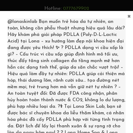
Hotline:
0777679902
×
Tìm kiếm...
@lonaskinlab
Bạn muốn trẻ hóa da tự nhiên, an
toàn, không cần phẫu thuật nhưng hiệu quả lâu dài?
Hãy khám phá giải pháp PDLLA (Poly-D-L-Lactic
Acid) tại Lona – xu hướng làm đẹp nội khoa hiện đại
đang được yêu thích! ✨ ? PDLLA dạng vi cầu xốp là
0
gì? – Cấu trúc vi cầu xốp giúp định hình mô tối ưu,
thúc đẩy tăng sinh collagen đa tầng mạnh mẽ hơn
hẳn các dạng tinh thể, giúp da săn chắc vượt trội! –
Hiệu quả làm đầy tự nhiên: PDLLA giúp cải thiện má
hóp, thái dương lõm, rãnh cười sâu… tạo đường nét
mềm mại, trẻ trung hơn mà vẫn giữ nét tự nhiên ? –
An toàn tuyệt đối: Đã được FDA công nhận, phân
hủy hoàn toàn thành nước & CO2, không lo dư lượng,
phù hợp nhiều loại da. ?‍⚕️ Tại Lona Skin Lab, bạn sẽ
được bác sĩ chuyên khoa da liễu thăm khám, cá nhân
hóa phác đồ cấy PDLLA phù hợp với từng tình trạng
LIỆU TRÌNH PHỤC HỒI
da. Đặt lịch để lấy lại thanh xuân & sự rạng rỡ cho
làn da ngay hôm nay! ? ? Lona Home Spa & Lona