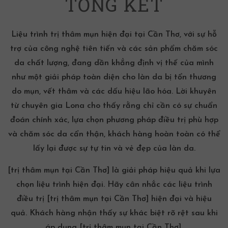
TỔNG KẾT
Liệu trình trị thâm mụn hiện đại tại Cần Thơ, với sự hỗ
trợ của công nghệ tiên tiến và các sản phẩm chăm sóc
da chất lượng, đang dần khẳng định vị thế của mình
như một giải pháp toàn diện cho làn da bị tổn thương
do mụn, vết thâm và các dấu hiệu lão hóa. Lời khuyên
từ chuyên gia Lona cho thấy rằng chỉ cần có sự chuẩn
đoán chính xác, lựa chọn phương pháp điều trị phù hợp
và chăm sóc da cẩn thận, khách hàng hoàn toàn có thể
lấy lại được sự tự tin và vẻ đẹp của làn da.
[trị thâm mụn tại Cần Thơ]
là giải pháp hiệu quả khi lựa
chọn liệu trình hiện đại. Hãy cân nhắc các liệu trình
điều trị
[trị thâm mụn tại Cần Thơ]
hiện đại và hiệu
quả. Khách hàng nhận thấy sự khác biệt rõ rệt sau khi
áp dụng
[trị thâm mụn tại Cần Thơ]
.