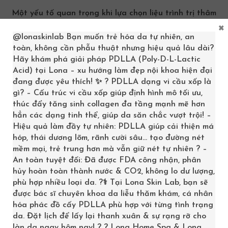
Một yếu tố quan trọng khi lựa chọn liệu trình trị thâm
×
mụn là cơ chế hoạt động của phương pháp. Để hiểu rõ
@lonaskinlab
Bạn muốn trẻ hóa da tự nhiên, an
hơn về hiệu quả điều trị, chúng ta hãy cùng tìm hiểu cơ
toàn, không cần phẫu thuật nhưng hiệu quả lâu dài?
chế hoạt động của các phương pháp hiện đại:
Hãy khám phá giải pháp PDLLA (Poly-D-L-Lactic
Acid) tại Lona – xu hướng làm đẹp nội khoa hiện đại
Cơ chế tác động lên tế bào và mô da:
đang được yêu thích! ✨ ? PDLLA dạng vi cầu xốp là
Công nghệ laser và vi kim giúp kích thích sự tái
gì? – Cấu trúc vi cầu xốp giúp định hình mô tối ưu,
thúc đẩy tăng sinh collagen đa tầng mạnh mẽ hơn
tạo collagen và elastin. Khi da bị tổn thương do
hẳn các dạng tinh thể, giúp da săn chắc vượt trội! –
mụn, các tế bào cần được thay thế để loại bỏ
Hiệu quả làm đầy tự nhiên: PDLLA giúp cải thiện má
các vết thâm và làm đều màu da.
hóp, thái dương lõm, rãnh cười sâu… tạo đường nét
Các thành phần dưỡng chất như Vitamin C,
mềm mại, trẻ trung hơn mà vẫn giữ nét tự nhiên ? –
An toàn tuyệt đối: Đã được FDA công nhận, phân
Retinol và niacinamide thâm nhập sâu vào lớp
hủy hoàn toàn thành nước & CO2, không lo dư lượng,
biểu bì, giúp điều chỉnh sắc tố, làm mờ vết thâm
phù hợp nhiều loại da. ?‍⚕️ Tại Lona Skin Lab, bạn sẽ
và tăng cường chức năng tái tạo của da.
được bác sĩ chuyên khoa da liễu thăm khám, cá nhân
hóa phác đồ cấy PDLLA phù hợp với từng tình trạng
Lợi ích nổi bật:
da. Đặt lịch để lấy lại thanh xuân & sự rạng rỡ cho
Không xâm lấn: Phương pháp trị thâm mụn hiện
làn da ngay hôm nay! ? ? Lona Home Spa & Lona