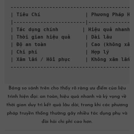
------------------------------------------
| Tiêu Chí               | Phương Pháp Hi
|------------------------|---------------
| Tác dụng chính        | Hiệu quả nhanh 
| Thời gian hiệu quả     | Dài lâu       
| Độ an toàn             | Cao (không xâm
| Chi phí                | Hợp lý        
| Xâm lấn / Hồi phục     | Không xâm lấn,
------------------------------------------
Bảng so sánh trên cho thấy rõ ràng ưu điểm của liệu
trình hiện đại: an toàn, hiệu quả nhanh và kỳ vọng về
thời gian duy trì kết quả lâu dài, trong khi các phương
pháp truyền thống thường gây nhiều tác dụng phụ và
đòi hỏi chi phí cao hơn.