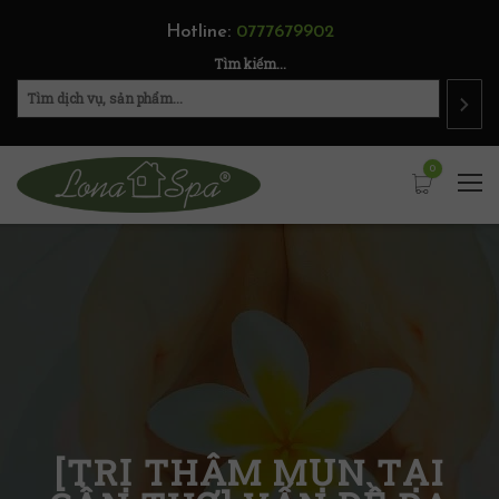
Hotline:
0777679902
Tìm kiếm...
0
[TRỊ THÂM MỤN TẠI