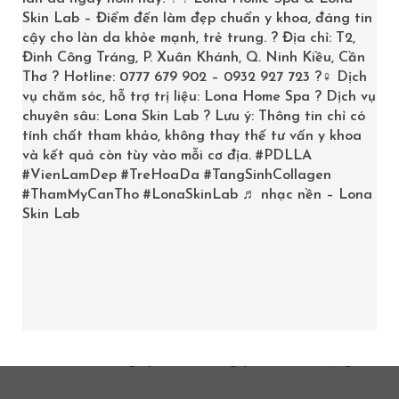
đại hầu hết không cần phẫu thuật hay can thiệp
Skin Lab – Điểm đến làm đẹp chuẩn y khoa, đáng tin
xâm lấn sâu, do vậy giảm thiểu rủi ro và tác
cậy cho làn da khỏe mạnh, trẻ trung. ? Địa chỉ: T2,
Đinh Công Tráng, P. Xuân Khánh, Q. Ninh Kiều, Cần
dụng phụ.
Thơ ? Hotline: 0777 679 902 – 0932 927 723 ?‍♀️ Dịch
Thời gian hồi phục nhanh: Nhờ vào tính chất nhẹ
vụ chăm sóc, hỗ trợ trị liệu: Lona Home Spa ? Dịch vụ
nhàng của liệu trình, người điều trị có thể nhanh
chuyên sâu: Lona Skin Lab ? Lưu ý: Thông tin chỉ có
chóng trở lại với hoạt động thường ngày sau liệu
tính chất tham khảo, không thay thế tư vấn y khoa
và kết quả còn tùy vào mỗi cơ địa.
#PDLLA
trình.
#VienLamDep
#TreHoaDa
#TangSinhCollagen
Kết quả lâu dài: Khi được chăm sóc và bảo
#ThamMyCanTho
#LonaSkinLab
♬ nhạc nền – Lona
dưỡng đúng cách, kết quả điều trị mang lại làn
Skin Lab
da đều màu, mịn màng và giảm vết thâm hiệu
quả theo thời gian.
Đảm bảo an toàn: Việc lựa chọn cơ sở uy tín
cùng đội ngũ chuyên gia có chứng chỉ hành nghề
đảm bảo mỗi liệu trình đều đạt tiêu chuẩn an
toàn, giúp khách hàng yên tâm sử dụng.