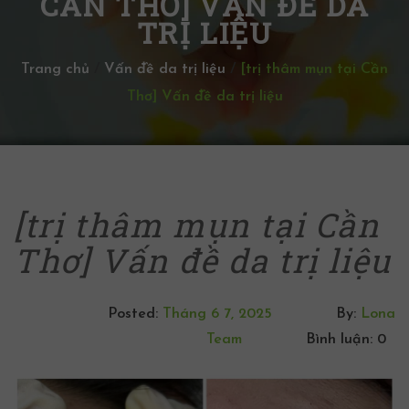
CẦN THƠ] VẤN ĐỀ DA
TRỊ LIỆU
Trang chủ
/
Vấn đề da trị liệu
/
[trị thâm mụn tại Cần
Thơ] Vấn đề da trị liệu
[trị thâm mụn tại Cần
Thơ] Vấn đề da trị liệu
Posted:
Tháng 6 7, 2025
By:
Lona
Team
Bình luận: 0