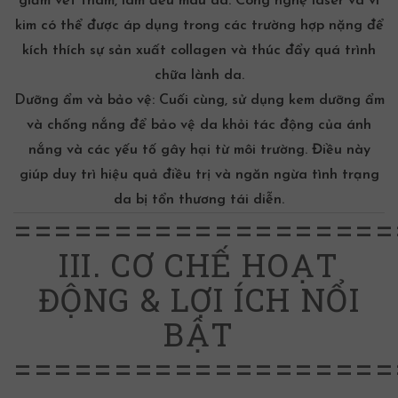
giảm vết thâm, làm đều màu da. Công nghệ laser và vi
kim có thể được áp dụng trong các trường hợp nặng để
kích thích sự sản xuất collagen và thúc đẩy quá trình
chữa lành da.
Dưỡng ẩm và bảo vệ: Cuối cùng, sử dụng kem dưỡng ẩm
và chống nắng để bảo vệ da khỏi tác động của ánh
nắng và các yếu tố gây hại từ môi trường. Điều này
giúp duy trì hiệu quả điều trị và ngăn ngừa tình trạng
da bị tổn thương tái diễn.
===================
III. CƠ CHẾ HOẠT
ĐỘNG & LỢI ÍCH NỔI
BẬT
===================