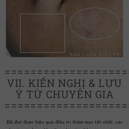
===================
VII. KIẾN NGHỊ & LƯU
Ý TỪ CHUYÊN GIA
===================
Để đạt được hiệu quả
điều trị thâm mụn
tốt nhất, các