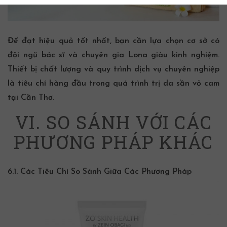
Để đạt hiệu quả tốt nhất, bạn cần lựa chọn cơ sở có
đội ngũ bác sĩ và
chuyên gia Lona
giàu kinh nghiệm.
Thiết bị chất lượng và quy trình dịch vụ chuyên nghiệp
là tiêu chí hàng đầu trong quá trình
trị da sần vỏ cam
tại Cần Thơ
.
VI. SO SÁNH VỚI CÁC
PHƯƠNG PHÁP KHÁC
6.1. Các Tiêu Chí So Sánh Giữa Các Phương Pháp