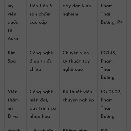
mỹ
tiên tiến &
dày dặn kinh
Phạm
viện
sản phẩm
nghiệm
Thái
quốc
cao cấp
Bường, P.4
tế
Aura
Kim
Công nghệ
Chuyên viên
PG3-18,
Spa
điều trị đa
kỹ thuật tay
Phạm
chiều
nghề cao
Thái
Bường
Viện
Công nghệ
Kỹ thuật viên
PG 01-09,
thẩm
hiện đại,
chuyên nghiệp
Phạm
mỹ
quy trình cá
Thái
Diva
nhân hóa
Bường