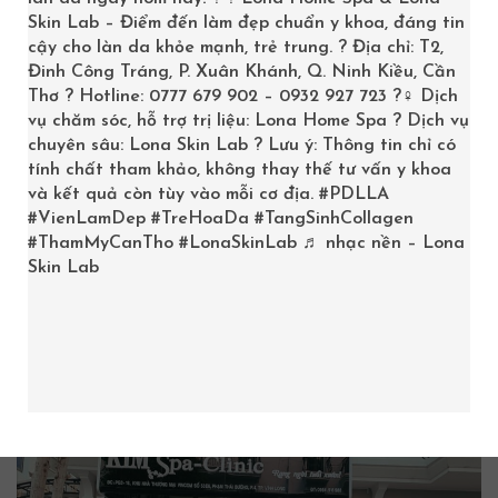
Ưu điểm nổi bật:
Skin Lab – Điểm đến làm đẹp chuẩn y khoa, đáng tin
Đội ngũ chuyên gia hàng đầu với kinh nghiệm dày dặn
cậy cho làn da khỏe mạnh, trẻ trung. ? Địa chỉ: T2,
trong lĩnh vực da liễu.
Đinh Công Tráng, P. Xuân Khánh, Q. Ninh Kiều, Cần
Kết hợp giữa công nghệ tiên tiến và sản phẩm chăm
Thơ ? Hotline: 0777 679 902 – 0932 927 723 ?‍♀️ Dịch
vụ chăm sóc, hỗ trợ trị liệu: Lona Home Spa ? Dịch vụ
sóc da cao cấp, giúp tối ưu hiệu quả
điều trị mụn
.
chuyên sâu: Lona Skin Lab ? Lưu ý: Thông tin chỉ có
Liệu trình được thiết kế riêng biệt dựa trên từng tình
tính chất tham khảo, không thay thế tư vấn y khoa
trạng da cụ thể.
và kết quả còn tùy vào mỗi cơ địa.
#PDLLA
Thẩm mỹ viện quốc tế Aura là địa chỉ lý tưởng cho
#VienLamDep
#TreHoaDa
#TangSinhCollagen
#ThamMyCanTho
#LonaSkinLab
♬ nhạc nền – Lona
những ai đang tìm kiếm sự kết hợp giữa truyền thống
Skin Lab
và hiện đại. Bằng cách tích hợp những sản phẩm chăm
sóc da chất lượng cao và các công nghệ điều trị mới
nhất, Aura đặt mục tiêu mang lại kết quả tối ưu, giúp
da trở nên sáng khỏe và tự nhiên hơn.
7. Kim Spa