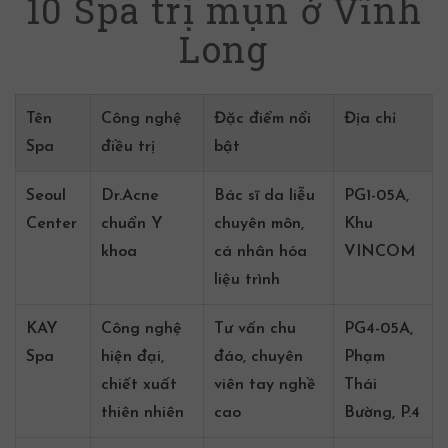
10 Spa trị mụn ở Vĩnh
Long
Tên
Công nghệ
Đặc điểm nổi
Địa chỉ
Spa
điều trị
bật
Seoul
Dr.Acne
Bác sĩ da liễu
PG1-05A,
Center
chuẩn Y
chuyên môn,
Khu
khoa
cá nhân hóa
VINCOM
liệu trình
KAY
Công nghệ
Tư vấn chu
PG4-05A,
Spa
hiện đại,
đáo, chuyên
Phạm
chiết xuất
viên tay nghề
Thái
thiên nhiên
cao
Bường, P.4