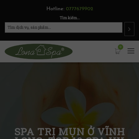
Hotline:
0777679902
Tìm kiếm...
0
SPA TRỊ MỤN Ở VĨNH