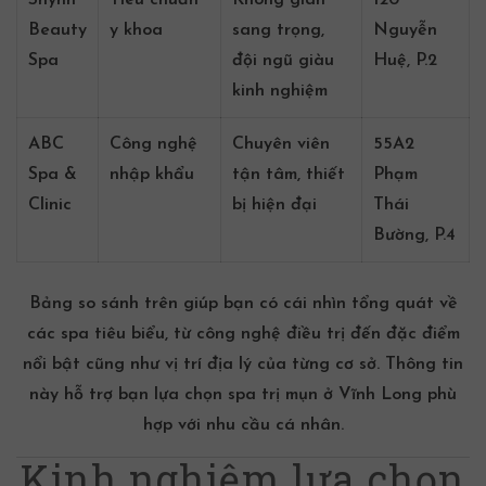
Shynh
Tiêu chuẩn
Không gian
120
Beauty
y khoa
sang trọng,
Nguyễn
Spa
đội ngũ giàu
Huệ, P.2
kinh nghiệm
ABC
Công nghệ
Chuyên viên
55A2
Spa &
nhập khẩu
tận tâm, thiết
Phạm
Clinic
bị hiện đại
Thái
Bường, P.4
Bảng so sánh trên giúp bạn có cái nhìn tổng quát về
các spa tiêu biểu, từ công nghệ điều trị đến đặc điểm
nổi bật cũng như vị trí địa lý của từng cơ sở. Thông tin
này hỗ trợ bạn lựa chọn
spa trị mụn ở Vĩnh Long
phù
hợp với nhu cầu cá nhân.
Kinh nghiệm lựa chọn