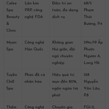
Calee
Lăn kim
Điều trị an
68/5
Spa
PRP, công
toàn, đa dạng
Phạm
Beauty
nghệ FDA
dịch vụ
Thái
&
Bường, P.4
Clinic
Myan
Công nghệ
Không gian
394c/19 Ấp
Spa
Hàn Quốc
thư giãn, đội
Phước
ngũ chuyên
Ngươn A,
nghiệp
Long Hồ
Tuyền
Phác đồ cá
Hiệu quả trị
128
Chill
nhân hóa
mụn đến 80%,
Nguyễn
Spa
ngăn ngừa tái
Văn Lâu,
phát
P.8
Thẩm
Công nghệ
Chuyên gia
FG1-11,