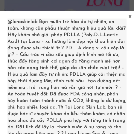
×
@lonaskinlab
Bạn muốn trẻ hóa da tự nhiên, an
toàn, không cần phẫu thuật nhưng hiệu quả lâu dài?
Hãy khám phá giải pháp PDLLA (Poly-D-L-Lactic
Acid) tại Lona – xu hướng làm đẹp nội khoa hiện đại
đang được yêu thích! ✨ ? PDLLA dạng vi cầu xốp là
gì? – Cấu trúc vi cầu xốp giúp định hình mô tối ưu,
thúc đẩy tăng sinh collagen đa tầng mạnh mẽ hơn
hẳn các dạng tinh thể, giúp da săn chắc vượt trội! –
Hiệu quả làm đầy tự nhiên: PDLLA giúp cải thiện má
hóp, thái dương lõm, rãnh cười sâu… tạo đường nét
mềm mại, trẻ trung hơn mà vẫn giữ nét tự nhiên ? –
An toàn tuyệt đối: Đã được FDA công nhận, phân
Thẩm mỹ viện quốc tế Aura
hủy hoàn toàn thành nước & CO2, không lo dư lượng,
phù hợp nhiều loại da. ?‍⚕️ Tại Lona Skin Lab, bạn sẽ
Vĩnh Long
được bác sĩ chuyên khoa da liễu thăm khám, cá nhân
hóa phác đồ cấy PDLLA phù hợp với từng tình trạng
Địa chỉ:
FG1-11, Phạm Thái Bường, P.4, Vĩnh Long
da. Đặt lịch để lấy lại thanh xuân & sự rạng rỡ cho
làn da ngay hôm nay! ? ? Lona Home Spa & Lona