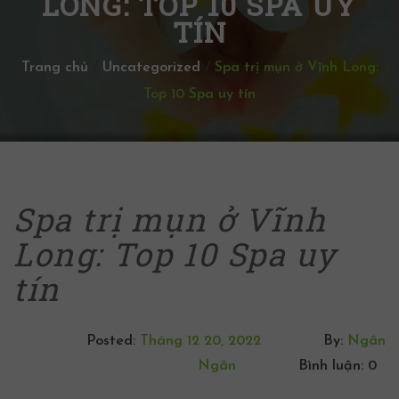
LONG: TOP 10 SPA UY
TÍN
Trang chủ
/
Uncategorized
/
Spa trị mụn ở Vĩnh Long:
Top 10 Spa uy tín
Spa trị mụn ở Vĩnh
Long: Top 10 Spa uy
tín
Posted:
Tháng 12 20, 2022
By:
Ngân
Ngân
Bình luận: 0