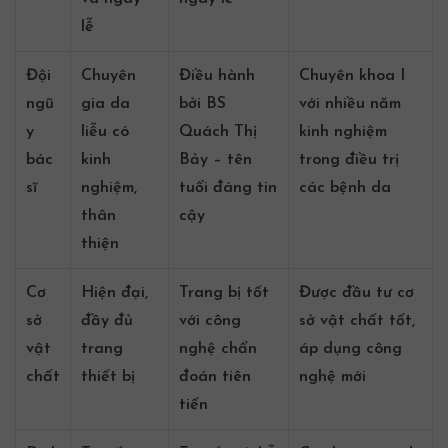
lễ
Đội
Chuyên
Điều hành
Chuyên khoa I
ngũ
gia da
bởi BS
với nhiều năm
y
liễu có
Quách Thị
kinh nghiệm
bác
kinh
Bảy – tên
trong điều trị
sĩ
nghiệm,
tuổi đáng tin
các bệnh da
thân
cậy
thiện
Cơ
Hiện đại,
Trang bị tốt
Được đầu tư cơ
sở
đầy đủ
với công
sở vật chất tốt,
vật
trang
nghệ chẩn
áp dụng công
chất
thiết bị
đoán tiên
nghệ mới
tiến