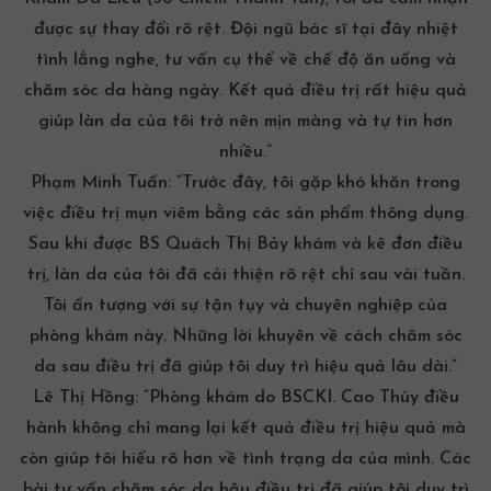
được sự thay đổi rõ rệt. Đội ngũ bác sĩ tại đây nhiệt
tình lắng nghe, tư vấn cụ thể về chế độ ăn uống và
chăm sóc da hàng ngày
. Kết quả điều trị rất hiệu quả
giúp làn da của tôi trở nên mịn màng và tự tin hơn
nhiều.”
Phạm Minh Tuấn:
“Trước đây, tôi gặp khó khăn trong
việc
điều trị mụn
viêm bằng các sản phẩm thông dụng.
Sau khi được BS Quách Thị Bảy khám và kê đơn điều
trị, làn da của tôi đã cải thiện rõ rệt chỉ sau vài tuần.
Tôi ấn tượng với sự tận tụy và chuyên nghiệp của
phòng khám này. Những lời khuyên về cách chăm sóc
da sau điều trị đã giúp tôi duy trì hiệu quả lâu dài.”
Lê Thị Hồng:
“Phòng khám do BSCKI. Cao Thúy điều
hành không chỉ mang lại kết quả điều trị hiệu quả mà
còn giúp tôi hiểu rõ hơn về tình trạng da của mình. Các
bài tư vấn chăm sóc da hậu điều trị đã giúp tôi duy trì