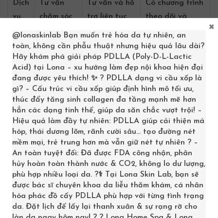
Dịch
Tư vấn
Tư vấn và hỗ
Có chương trình
vụ
chăm sóc
trợ liên tục
theo dõi và
×
hậu
da sau
cho bệnh
hướng dẫn
@lonaskinlab
Bạn muốn trẻ hóa da tự nhiên, an
điều
điều trị
nhân
chăm sóc da
toàn, không cần phẫu thuật nhưng hiệu quả lâu dài?
Hãy khám phá giải pháp PDLLA (Poly-D-L-Lactic
trị
sau điều trị
Acid) tại Lona – xu hướng làm đẹp nội khoa hiện đại
đang được yêu thích! ✨ ? PDLLA dạng vi cầu xốp là
Bảng so sánh trên cho thấy, dù mỗi phòng khám đều có
gì? – Cấu trúc vi cầu xốp giúp định hình mô tối ưu,
thúc đẩy tăng sinh collagen đa tầng mạnh mẽ hơn
những điểm mạnh riêng, ba địa chỉ này đều hướng đến
hẳn các dạng tinh thể, giúp da săn chắc vượt trội! –
việc cung cấp dịch vụ chăm sóc và điều trị da liễu hiệu
Hiệu quả làm đầy tự nhiên: PDLLA giúp cải thiện má
quả, an toàn và bền vững cho người dân tại Hậu
hóp, thái dương lõm, rãnh cười sâu… tạo đường nét
mềm mại, trẻ trung hơn mà vẫn giữ nét tự nhiên ? –
Giang.
An toàn tuyệt đối: Đã được FDA công nhận, phân
Đánh giá chung và
hủy hoàn toàn thành nước & CO2, không lo dư lượng,
phù hợp nhiều loại da. ?‍⚕️ Tại Lona Skin Lab, bạn sẽ
kinh nghiệm từ người
được bác sĩ chuyên khoa da liễu thăm khám, cá nhân
hóa phác đồ cấy PDLLA phù hợp với từng tình trạng
dân
da. Đặt lịch để lấy lại thanh xuân & sự rạng rỡ cho
làn da ngay hôm nay! ? ? Lona Home Spa & Lona