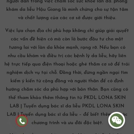
người dân trong việc chăm sóc sức khỏe làn da.
phòng
khám da liễu Hậu Giang
là minh chứng cho sự tận tâm
và chất lượng của các cơ sở được giới thiệu.
Việc lựa chọn địa chỉ phù hợp không chỉ giúp giải quyết
các vấn đề hiện có mà còn là bước đầu tư cho một
tương lai với làn da khỏe mạnh, rạng rỡ. Nếu bạn có
nhu cầu khám và điều trị các bệnh lý da liễu, hãy liên
hệ trực tiếp qua điện thoại hoặc ghé thăm cơ sở để trải
nghiệm dịch vụ tại chỗ. Đồng thời, đừng ngần ngại tìm
kiếm ý kiến từ cộng đồng và người thân để có định
hướng chăm sóc da phù hợp với bản thân. Bạn cũng có
thể tham khảo thêm thông tin từ
PKDL LONA SKIN
LAB | Tuyển dụng bác sĩ da liễu PKDL LONA SKIN
LAB | Tuyển dụng bác sĩ da liễu –
để biết thêm về các
chương trình và ưu đãi đặc biệt.