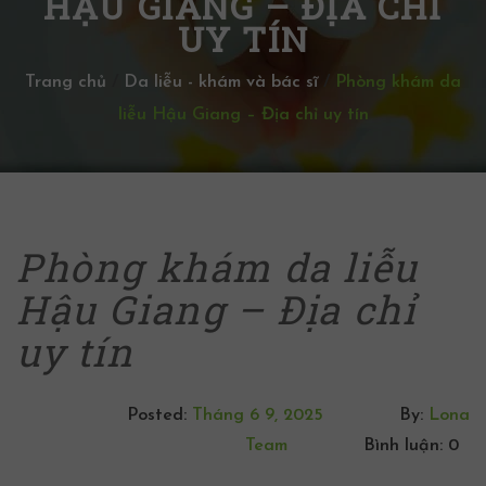
HẬU GIANG – ĐỊA CHỈ
UY TÍN
Trang chủ
/
Da liễu - khám và bác sĩ
/
Phòng khám da
liễu Hậu Giang – Địa chỉ uy tín
Phòng khám da liễu
Hậu Giang – Địa chỉ
uy tín
Posted:
Tháng 6 9, 2025
By:
Lona
Team
Bình luận: 0