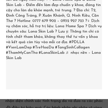
Skin Lab – Điểm đến làm đẹp chuẩn y khoa, đáng tin
Nhiều người dân Hậu Giang đã có những trải nghiệm
cậy cho làn da khỏe mạnh, trẻ trung. ? Địa chỉ: T2,
Đinh Công Tráng, P. Xuân Khánh, Q. Ninh Kiều, Cần
tích cực với các phòng khám được nêu trên.
Chọn được
Thơ ? Hotline: 0777 679 902 – 0932 927 723 ?‍♀️ Dịch
phòng khám da liễu Hậu Giang
chất lượng là quyết
vụ chăm sóc, hỗ trợ trị liệu: Lona Home Spa ? Dịch vụ
định quan trọng.
chuyên sâu: Lona Skin Lab ? Lưu ý: Thông tin chỉ có
tính chất tham khảo, không thay thế tư vấn y khoa
Phòng Khám Da Liễu (38 Chiêm Thành Tân):
Nhiều
và kết quả còn tùy vào mỗi cơ địa.
#PDLLA
người đánh giá cao không gian thân thiện, đội ngũ y
#VienLamDep
#TreHoaDa
#TangSinhCollagen
#ThamMyCanTho
#LonaSkinLab
♬ nhạc nền – Lona
bác sĩ tận tâm và sự nhanh chóng trong việc cấp cứu
Skin Lab
các tình trạng cấp bách liên quan đến da. Ngoài ra,
những buổi tư vấn từ các bác sĩ còn giúp bệnh nhân có
được thông tin hữu ích về cách chăm sóc da tại nhà, từ
đó duy trì hiệu quả điều trị sau mỗi lần khám.
Phòng Khám Da Liễu – BS Quách Thị Bảy:
Được xem là
địa chỉ an tâm của nhiều gia đình nhờ vào khả năng
nhận diện chính xác tình trạng da và đưa ra các phác
đồ điều trị hiệu quả. Các bệnh nhân ghi nhận rõ ràng