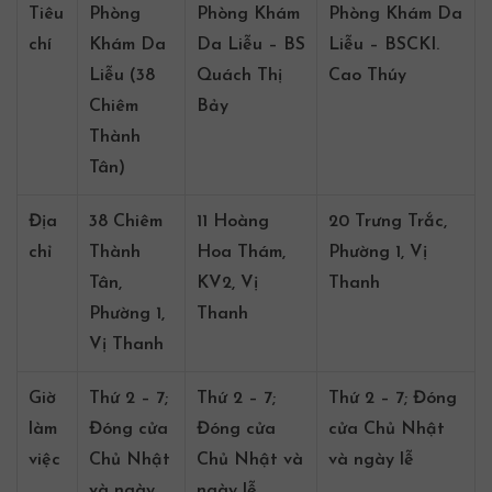
Tiêu
Phòng
Phòng Khám
Phòng Khám Da
chí
Khám Da
Da Liễu – BS
Liễu – BSCKI.
Liễu (38
Quách Thị
Cao Thúy
Chiêm
Bảy
Thành
Tân)
Địa
38 Chiêm
11 Hoàng
20 Trưng Trắc,
chỉ
Thành
Hoa Thám,
Phường 1, Vị
Tân,
KV2, Vị
Thanh
Phường 1,
Thanh
Vị Thanh
Giờ
Thứ 2 – 7;
Thứ 2 – 7;
Thứ 2 – 7; Đóng
làm
Đóng cửa
Đóng cửa
cửa Chủ Nhật
việc
Chủ Nhật
Chủ Nhật và
và ngày lễ
và ngày
ngày lễ