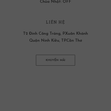
Chúa Nhật: OFF
LIÊN HỆ
T2 Đinh Công Tráng, P.Xuân Khánh
Quận Ninh Kiều, TP.Cần Thơ
KHUYẾN MÃI