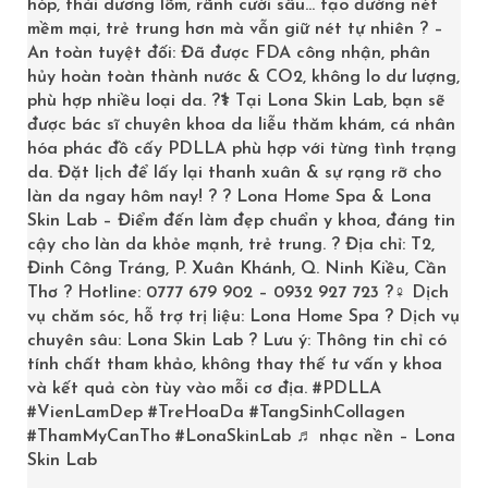
hóp, thái dương lõm, rãnh cười sâu… tạo đường nét
mềm mại, trẻ trung hơn mà vẫn giữ nét tự nhiên ? –
An toàn tuyệt đối: Đã được FDA công nhận, phân
hủy hoàn toàn thành nước & CO2, không lo dư lượng,
phù hợp nhiều loại da. ?‍⚕️ Tại Lona Skin Lab, bạn sẽ
được bác sĩ chuyên khoa da liễu thăm khám, cá nhân
5. Bôi sớm
hóa phác đồ cấy PDLLA phù hợp với từng tình trạng
da. Đặt lịch để lấy lại thanh xuân & sự rạng rỡ cho
làn da ngay hôm nay! ? ? Lona Home Spa & Lona
Thời điểm tốt nhất để bôi
kem chống nắng
, đó là trước
Skin Lab – Điểm đến làm đẹp chuẩn y khoa, đáng tin
khi ra ngoài khoảng 15-20’. Nhờ vậy, da bạn mới được
cậy cho làn da khỏe mạnh, trẻ trung. ? Địa chỉ: T2,
hấp thụ đầy đủ nhất những tác dụng của kem
chống
Đinh Công Tráng, P. Xuân Khánh, Q. Ninh Kiều, Cần
Thơ ? Hotline: 0777 679 902 – 0932 927 723 ?‍♀️ Dịch
nắng
.
vụ chăm sóc, hỗ trợ trị liệu: Lona Home Spa ? Dịch vụ
chuyên sâu: Lona Skin Lab ? Lưu ý: Thông tin chỉ có
tính chất tham khảo, không thay thế tư vấn y khoa
và kết quả còn tùy vào mỗi cơ địa.
#PDLLA
6. Bôi đúng cách
#VienLamDep
#TreHoaDa
#TangSinhCollagen
#ThamMyCanTho
#LonaSkinLab
♬ nhạc nền – Lona
Skin Lab
Bạn không nên dùng kem
chống nắng
cho cơ thể để