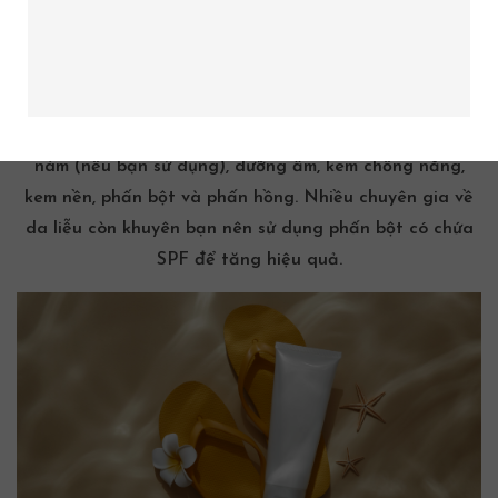
thoa lên mặt, bởi da mặt thường mỏng hơn, trong khi bề
mặt da trên cơ thể lại dày hơn, chịu được những hoá
chất thường có trong kem
chống nắng
cho cơ thể. Tốt
hơn hết, bạn nên chọn mua kem chống nắng riêng cho
mặt, sau đó thoa theo thứ tự: Các loại
thuốc trị mụn
,
nám (nếu bạn sử dụng), dưỡng ẩm, kem chống nắng,
kem nền, phấn bột và phấn hồng. Nhiều chuyên gia về
da liễu còn khuyên bạn nên sử dụng phấn bột có chứa
SPF để tăng hiệu quả.