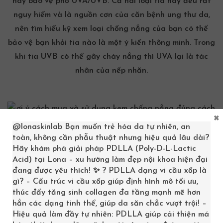
hay bảo vệ phổ UVA/UVB. Cả hai loại tia này đều rất
nguy hiểm và là nguồn cơn của căn bệnh ung thư da,
nên tìm hiểu kỹ xem loại
chống nắng
của bạn có thể
bảo vệ bạn khỏi tia nào là một ý kiến thông minh. Trong
khi tia UVB có thể gây cháy nắng thì UVA lại là tác
nhân của nếp nhăn.
×
@lonaskinlab
Bạn muốn trẻ hóa da tự nhiên, an
toàn, không cần phẫu thuật nhưng hiệu quả lâu dài?
Hãy khám phá giải pháp PDLLA (Poly-D-L-Lactic
Acid) tại Lona – xu hướng làm đẹp nội khoa hiện đại
đang được yêu thích! ✨ ? PDLLA dạng vi cầu xốp là
gì? – Cấu trúc vi cầu xốp giúp định hình mô tối ưu,
thúc đẩy tăng sinh collagen đa tầng mạnh mẽ hơn
hẳn các dạng tinh thể, giúp da săn chắc vượt trội! –
Hiệu quả làm đầy tự nhiên: PDLLA giúp cải thiện má