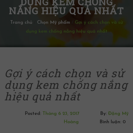
DỤNG KEM CHỐNG
NẮNG HIỆU QUẢ NHẤT
Trang chủ
/
Chọn Mỹ phẩm
/
Gợi ý cách chọn và sử
dụng kem chống nắng hiệu quả nhất
Gợi ý cách chọn và sử
dụng kem chống nắng
hiệu quả nhất
Posted:
Tháng 6 23, 2017
By:
Đặng Mỹ
Hoàng
Bình luận: 0