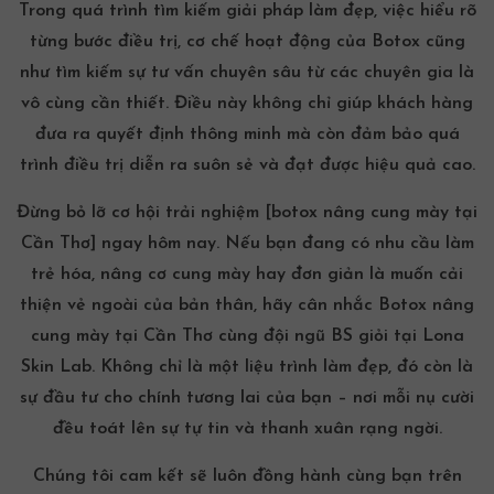
Trong quá trình tìm kiếm giải pháp làm đẹp, việc hiểu rõ
từng bước điều trị, cơ chế hoạt động của Botox cũng
như tìm kiếm sự tư vấn chuyên sâu từ các chuyên gia là
vô cùng cần thiết. Điều này không chỉ giúp khách hàng
đưa ra quyết định thông minh mà còn đảm bảo quá
trình điều trị diễn ra suôn sẻ và đạt được hiệu quả cao.
Đừng bỏ lỡ cơ hội trải nghiệm [botox nâng cung mày tại
Cần Thơ] ngay hôm nay. Nếu bạn đang có nhu cầu làm
trẻ hóa, nâng cơ cung mày hay đơn giản là muốn cải
thiện vẻ ngoài của bản thân, hãy cân nhắc Botox nâng
cung mày tại Cần Thơ cùng đội ngũ BS giỏi tại Lona
Skin Lab. Không chỉ là một liệu trình làm đẹp, đó còn là
sự đầu tư cho chính tương lai của bạn – nơi mỗi nụ cười
đều toát lên sự tự tin và thanh xuân rạng ngời.
Chúng tôi cam kết sẽ luôn đồng hành cùng bạn trên