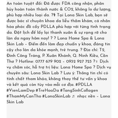
An toàn tuyệt đối: Đã được FDA công nhận, phân
Phương pháp [nâng cung mày không phẫu thuật] đang
hủy hoàn toàn thành nước & CO2, không lo dư lượng,
được ưa chuộng nhờ tính an toàn và hiệu quả nhanh
phù hợp nhiều loại da. ?‍⚕️ Tại Lona Skin Lab, bạn sẽ
được bác sĩ chuyên khoa da liễu thăm khám, cá nhân
chóng.
hóa phác đồ cấy PDLLA phù hợp với từng tình trạng
da. Đặt lịch để lấy lại thanh xuân & sự rạng rỡ cho
[botox nâng cung mày tại Cần Thơ] lại chứng tỏ được
làn da ngay hôm nay! ? ? Lona Home Spa & Lona
sức mạnh trong cải thiện đường nét khuôn mặt.
Skin Lab – Điểm đến làm đẹp chuẩn y khoa, đáng tin
IV. Cơ Chế Hoạt Động
cậy cho làn da khỏe mạnh, trẻ trung. ? Địa chỉ: T2,
Đinh Công Tráng, P. Xuân Khánh, Q. Ninh Kiều, Cần
Và Lợi Ích Nổi Bật Của
Thơ ? Hotline: 0777 679 902 – 0932 927 723 ?‍♀️ Dịch
vụ chăm sóc, hỗ trợ trị liệu: Lona Home Spa ? Dịch vụ
Botox
chuyên sâu: Lona Skin Lab ? Lưu ý: Thông tin chỉ có
tính chất tham khảo, không thay thế tư vấn y khoa
và kết quả còn tùy vào mỗi cơ địa.
#PDLLA
Botox hoạt động bằng cách làm giãn cơ thông qua việc
#VienLamDep
#TreHoaDa
#TangSinhCollagen
#ThamMyCanTho
#LonaSkinLab
♬ nhạc nền – Lona
ức chế tín hiệu truyền dẫn thần kinh đến các cơ mục
Skin Lab
tiêu. Khi được tiêm vào những vị trí cụ thể, Botox sẽ
giúp giảm hoạt động của các cơ gây nếp nhăn, từ đó