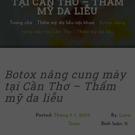
TẠI CẦN THƠ – THẨM
MỸ DA LIỄU
Trang chủ
/
Thẩm mỹ da liễu nội khoa
/
Botox nâng
cung mày tại Cần Thơ – Thẩm mỹ da liễu
Botox nâng cung mày
tại Cần Thơ – Thẩm
mỹ da liễu
Posted:
Tháng 6 7, 2025
By:
Lona
Team
Bình luận: 0