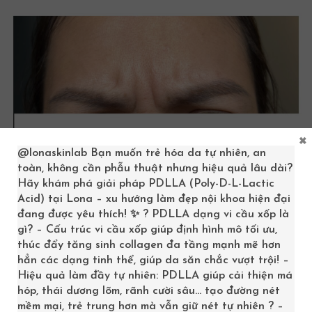
×
@lonaskinlab
Bạn muốn trẻ hóa da tự nhiên, an
toàn, không cần phẫu thuật nhưng hiệu quả lâu dài?
Hãy khám phá giải pháp PDLLA (Poly-D-L-Lactic
Acid) tại Lona – xu hướng làm đẹp nội khoa hiện đại
đang được yêu thích! ✨ ? PDLLA dạng vi cầu xốp là
gì? – Cấu trúc vi cầu xốp giúp định hình mô tối ưu,
thúc đẩy tăng sinh collagen đa tầng mạnh mẽ hơn
hẳn các dạng tinh thể, giúp da săn chắc vượt trội! –
Hiệu quả làm đầy tự nhiên: PDLLA giúp cải thiện má
hóp, thái dương lõm, rãnh cười sâu… tạo đường nét
mềm mại, trẻ trung hơn mà vẫn giữ nét tự nhiên ? –