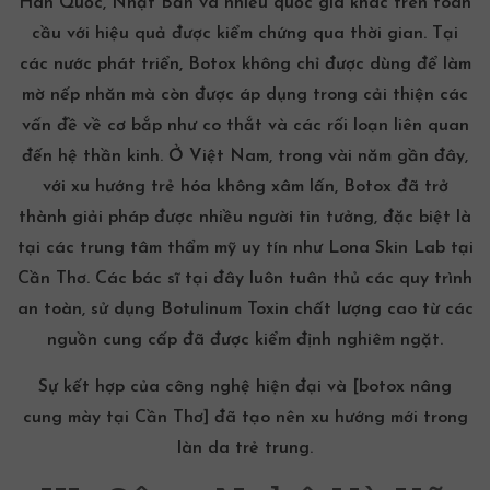
Hàn Quốc,
Nhật Bản
và nhiều quốc gia khác trên toàn
cầu với hiệu quả được kiểm chứng qua thời gian. Tại
các nước phát triển, Botox không chỉ được dùng để làm
mờ nếp nhăn mà còn được áp dụng trong cải thiện các
vấn đề về cơ bắp như co thắt và các rối loạn liên quan
đến hệ thần kinh. Ở Việt Nam, trong vài năm gần đây,
với xu hướng trẻ hóa không xâm lấn, Botox đã trở
thành giải pháp được nhiều người tin tưởng, đặc biệt là
tại các trung tâm thẩm mỹ uy tín như Lona Skin Lab tại
Cần Thơ. Các bác sĩ tại đây luôn tuân thủ các quy trình
an toàn, sử dụng Botulinum Toxin chất lượng cao từ các
nguồn cung cấp đã được kiểm định nghiêm ngặt.
Sự kết hợp của công nghệ hiện đại và [botox nâng
cung mày tại Cần Thơ] đã tạo nên xu hướng mới trong
làn da trẻ trung.