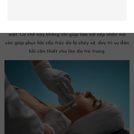
làm cho da trở nên mịn màng và săn chắc hơn theo thời
gian. Đặc biệt, đối với vùng cung mày, khi các cơ được
làm giãn lại, đường nét cung mày sẽ được nâng lên một
cách tự nhiên, tạo nên sự hài hòa cho toàn bộ gương
mặt. Cơ chế này không chỉ giúp làm mờ nếp nhăn mà
còn giúp phục hồi
cấu trúc da
bị chảy xệ, duy trì sự đàn
hồi cần thiết cho làn da trẻ trung.