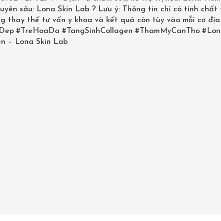
uyên sâu: Lona Skin Lab ? Lưu ý: Thông tin chỉ có tính chất
g thay thế tư vấn y khoa và kết quả còn tùy vào mỗi cơ địa
Posted:
Tháng 6 9, 2025
Dep
#TreHoaDa
#TangSinhCollagen
#ThamMyCanTho
#Lon
n – Lona Skin Lab