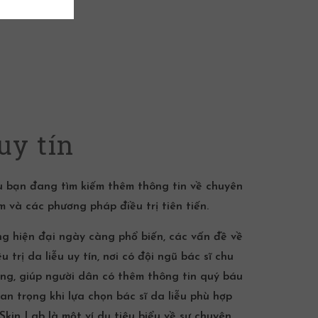
uy tín
u bạn đang tìm kiếm thêm thông tin về chuyên
 và các phương pháp điều trị tiên tiến.
ống hiện đại ngày càng phổ biến, các vấn đề về
trị da liễu uy tín, nơi có đội ngũ bác sĩ chu
iang, giúp người dân có thêm thông tin quý báu
uan trọng khi lựa chọn bác sĩ da liễu phù hợp
Skin Lab
là một ví dụ tiêu biểu về sự chuyên