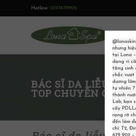
Hotline:
0777679902
TRAN
@lonaskin
nhưng hiệ
tại Lona 
dạng vi cầ
tăng sinh
chắc vượt 
BÁC SĨ DA LIỄU Ở TI
dương lõm,
tự nhiên 
TOP CHUYÊN GIA UY
thành nước
Lab, bạn 
cấy PDLLA 
rạng rỡ c
đến làm đẹ
chỉ: T2, Đ
Bác sĩ da liễu ở Ti
679 902 – 