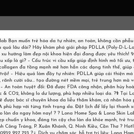
G CHỦ
LIỆU TRÌNH
SHOPPING
KHÁCH HÀNG
BOOKI
lab
Bạn muốn trẻ hóa da tự nhiên, an toàn, không cần phẫu
u quả lâu dài? Hãy khám phá giải pháp PDLLA (Poly-D-L-La
– xu hướng làm đẹp nội khoa hiện đại đang được yêu thích!
u xốp là gì? – Cấu trúc vi cầu xốp giúp định hình mô tối ưu,
 collagen đa tầng mạnh mẽ hơn hẳn các dạng tinh thể, giúp
trội! – Hiệu quả làm đầy tự nhiên: PDLLA giúp cải thiện má 
ỀN GIANG:
 rãnh cười sâu… tạo đường nét mềm mại, trẻ trung hơn mà v
Trang chủ
/
Da liễu - k
? – An toàn tuyệt đối: Đã được FDA công nhận, phân hủy ho
 TÍN
 & CO2, không lo dư lượng, phù hợp nhiều loại da. ?‍⚕️ Tại L
sẽ được bác sĩ chuyên khoa da liễu thăm khám, cá nhân hóa
phù hợp với từng tình trạng da. Đặt lịch để lấy lại thanh 
ho làn da ngay hôm nay! ? ? Lona Home Spa & Lona Skin La
p chuẩn y khoa, đáng tin cậy cho làn da khỏe mạnh, trẻ tru
inh Công Tráng, P. Xuân Khánh, Q. Ninh Kiều, Cần Thơ ? Hotl
ền Giang: Top chuyên gia
0932 927 723 ?‍♀️ Dịch vụ chăm sóc, hỗ trợ trị liệu: Lona Ho