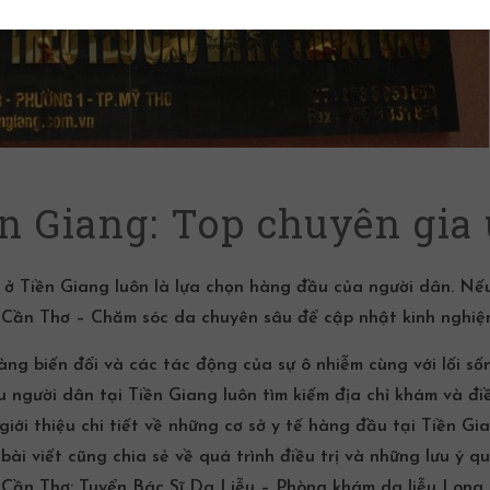
ền Giang: Top chuyên gia 
u ở Tiền Giang
luôn là lựa chọn hàng đầu của người dân. Nế
ỏi Cần Thơ – Chăm sóc da chuyên sâu
để cập nhật kinh nghiệm
càng biến đổi và các tác động của sự ô nhiễm cùng với lối s
 người dân tại Tiền Giang luôn tìm kiếm địa chỉ khám và điều 
 giới thiệu chi tiết về những cơ sở y tế hàng đầu tại Tiền G
bài viết cũng chia sẻ về quá trình điều trị và những lưu ý q
Cần Thơ: Tuyển Bác Sĩ Da Liễu – Phòng khám da liễu Lona 