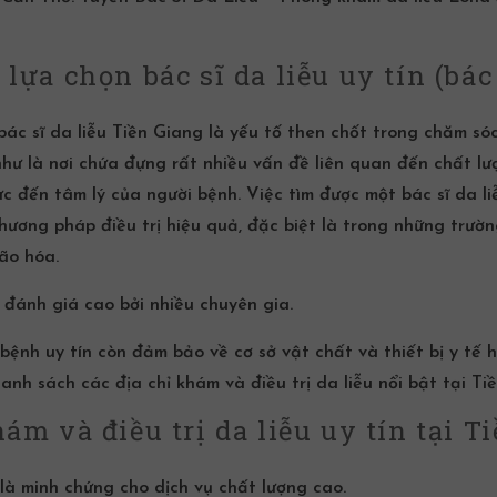
lựa chọn bác sĩ da liễu uy tín (bác 
bác sĩ da liễu Tiền Giang
là yếu tố then chốt trong chăm sóc
hư là nơi chứa đựng rất nhiều vấn đề liên quan đến chất lượ
 đến tâm lý của người bệnh. Việc tìm được một bác sĩ da li
phương pháp điều trị hiệu quả, đặc biệt là trong những tr
ão hóa.
đánh giá cao bởi nhiều chuyên gia.
bệnh uy tín còn đảm bảo về cơ sở vật chất và thiết bị y tế 
anh sách các địa chỉ khám và điều trị da liễu nổi bật tại T
ám và điều trị da liễu uy tín tại T
là minh chứng cho dịch vụ chất lượng cao.