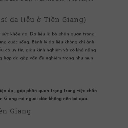
sĩ da liễu ở Tiền Giang)
 sức khỏe da. Da liễu là bộ phận quan trọng
ng cuộc sống. Bệnh lý da liễu không chỉ ảnh
ễu có uy tín, giàu kinh nghiệm và có khả năng
ường hợp da gặp vấn đề nghiêm trọng như
mụn
hiện đại, góp phần quan trọng trong việc chẩn
iền Giang mà người dân không nên bỏ qua.
iền Giang