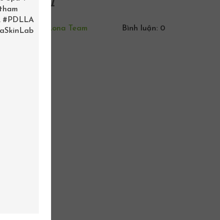
 tham
.
#PDLLA
By:
Lona Team
Bình luận: 0
aSkinLab