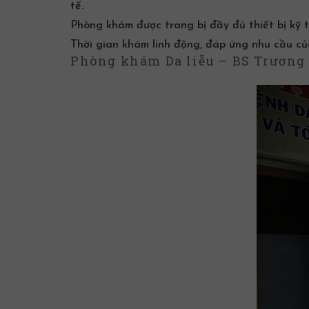
tế.
Phòng khám được trang bị đầy đủ thiết bị kỹ th
Thời gian khám linh động, đáp ứng nhu cầu của
Phòng khám Da liễu – BS Trương