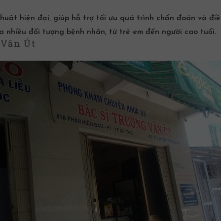
uật hiện đại, giúp hỗ trợ tối ưu quá trình chẩn đoán và điều
 nhiều đối tượng bệnh nhân, từ trẻ em đến người cao tuổi.
 Văn Út