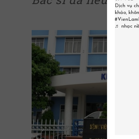
Dịch vụ ch
khảo, khôn
#VienLam
♬ nhạc nề