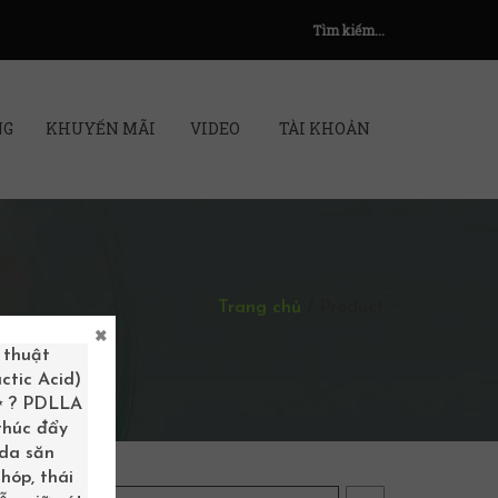
Tìm kiếm...
NG
KHUYẾN MÃI
VIDEO
TÀI KHOẢN
Trang chủ
/
Product
×
 thuật
ctic Acid)
 ✨ ? PDLLA
 thúc đẩy
 da săn
hóp, thái