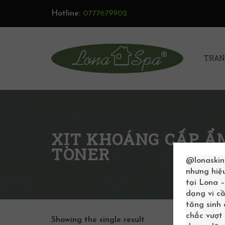
Hotline:
0777679902
TRAN
XỊT KHOÁNG CẤP Ẩ
TONER
@lonaskin
nhưng hiệ
tại Lona 
dạng vi cầ
tăng sinh
chắc vượt 
Showing the single result