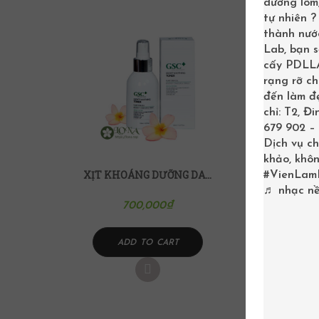
dương lõm,
tự nhiên 
thành nước
Lab, bạn 
cấy PDLLA 
rạng rỡ c
đến làm đẹ
chỉ: T2, Đ
679 902 – 
Dịch vụ ch
khảo, khôn
XỊT KHOÁNG DƯỠNG DA GSC MOIST SOOTHING TONER 120ML
#VienLam
♬ nhạc nề
700,000
₫
ADD TO CART