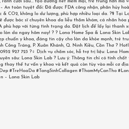
 rãnh cười sâu… tạo đường nét mềm mại, trẻ trung hơn mà v
? – An toàn tuyệt đối: Đã được FDA công nhận, phân hủy ho
 & CO2, không lo dư lượng, phù hợp nhiều loại da. ?‍⚕️ Tại L
sẽ được bác sĩ chuyên khoa da liễu thăm khám, cá nhân hóa
phù hợp với từng tình trạng da. Đặt lịch để lấy lại thanh 
ho làn da ngay hôm nay! ? ? Lona Home Spa & Lona Skin La
p chuẩn y khoa, đáng tin cậy cho làn da khỏe mạnh, trẻ tru
inh Công Tráng, P. Xuân Khánh, Q. Ninh Kiều, Cần Thơ ? Hotl
0932 927 723 ?‍♀️ Dịch vụ chăm sóc, hỗ trợ trị liệu: Lona Ho
uyên sâu: Lona Skin Lab ? Lưu ý: Thông tin chỉ có tính chất
g thay thế tư vấn y khoa và kết quả còn tùy vào mỗi cơ địa
Dep
#TreHoaDa
#TangSinhCollagen
#ThamMyCanTho
#Lon
n – Lona Skin Lab