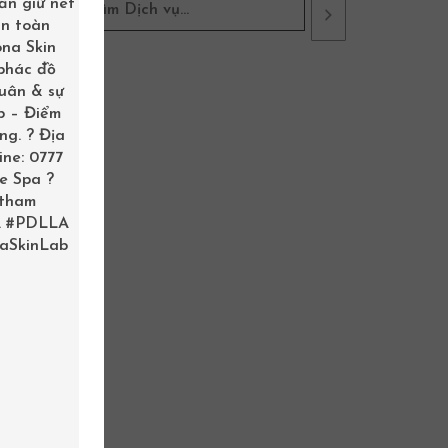
ẫn giữ nét
àn toàn
ona Skin
 phác đồ
xuân & sự
b – Điểm
ng. ? Địa
ine: 0777
me Spa ?
 tham
.
#PDLLA
aSkinLab