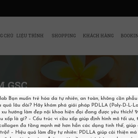
G CHỦ
LIỆU TRÌNH
SHOPPING
KHÁCH HÀNG
BOOKI
M GSC
lab
Bạn muốn trẻ hóa da tự nhiên, an toàn, không cần phẫu
u quả lâu dài? Hãy khám phá giải pháp PDLLA (Poly-D-L-La
– xu hướng làm đẹp nội khoa hiện đại đang được yêu thích!
u xốp là gì? – Cấu trúc vi cầu xốp giúp định hình mô tối ưu,
 collagen đa tầng mạnh mẽ hơn hẳn các dạng tinh thể, giúp
trội! – Hiệu quả làm đầy tự nhiên: PDLLA giúp cải thiện má 