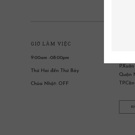
GIỜ LÀM VIỆC
LIÊN
9:00am -08:00pm
T2 Đin
P.Xuân
Thứ Hai đến Thứ Bảy
Quận N
TP.Cần
Chúa Nhật: OFF
K