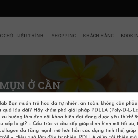
G CHỦ
LIỆU TRÌNH
SHOPPING
KHÁCH HÀNG
BOOKI
 MỤN Ở CẦN
lab
Bạn muốn trẻ hóa da tự nhiên, an toàn, không cần phẫu
u quả lâu dài? Hãy khám phá giải pháp PDLLA (Poly-D-L-La
– xu hướng làm đẹp nội khoa hiện đại đang được yêu thích!
u xốp là gì? – Cấu trúc vi cầu xốp giúp định hình mô tối ưu,
 collagen đa tầng mạnh mẽ hơn hẳn các dạng tinh thể, giúp
trội! – Hiệu quả làm đầy tự nhiên: PDLLA giúp cải thiện má 