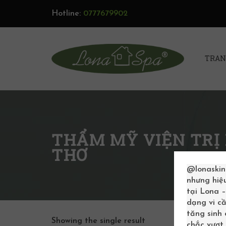
Hotline:
0777679902
TRAN
THẨM MỸ VIỆN TRỊ
THƠ
@lonaskin
nhưng hiệ
tại Lona 
dạng vi cầ
tăng sinh
Showing the single result
chắc vượt 