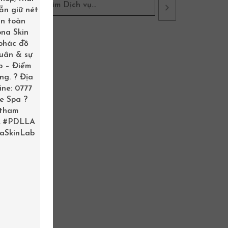
ẫn giữ nét
àn toàn
ona Skin
 phác đồ
xuân & sự
b – Điểm
ng. ? Địa
ine: 0777
me Spa ?
 tham
.
#PDLLA
aSkinLab