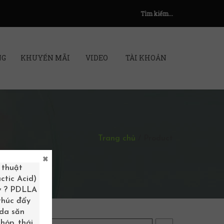
Tìm kiếm...
NG
KHUYẾN MÃI
VIDEO
TÀI KHOẢN
Trang chủ
/
Product
×
 thuật
ctic Acid)
 ✨ ? PDLLA
 thúc đẩy
 da săn
hóp, thái