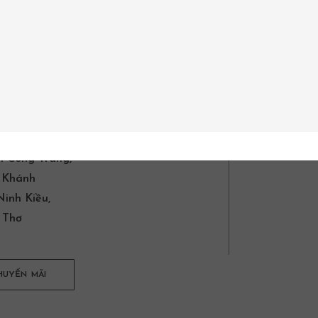
 HỆ
h Công Tráng,
 Khánh
inh Kiều,
 Thơ
HUYẾN MÃI