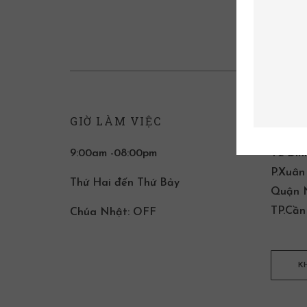
GIỜ LÀM VIỆC
LIÊN
9:00am -08:00pm
T2 Đin
P.Xuân
Thứ Hai đến Thứ Bảy
Quận N
TP.Cần
Chúa Nhật: OFF
K