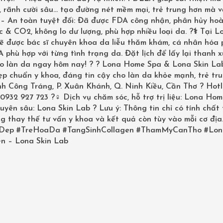
 rãnh cười sâu… tạo đường nét mềm mại, trẻ trung hơn mà v
? – An toàn tuyệt đối: Đã được FDA công nhận, phân hủy ho
 & CO2, không lo dư lượng, phù hợp nhiều loại da. ?‍⚕️ Tại L
sẽ được bác sĩ chuyên khoa da liễu thăm khám, cá nhân hóa
phù hợp với từng tình trạng da. Đặt lịch để lấy lại thanh 
ho làn da ngay hôm nay! ? ? Lona Home Spa & Lona Skin La
p chuẩn y khoa, đáng tin cậy cho làn da khỏe mạnh, trẻ tru
inh Công Tráng, P. Xuân Khánh, Q. Ninh Kiều, Cần Thơ ? Hotl
0932 927 723 ?‍♀️ Dịch vụ chăm sóc, hỗ trợ trị liệu: Lona Ho
uyên sâu: Lona Skin Lab ? Lưu ý: Thông tin chỉ có tính chất
g thay thế tư vấn y khoa và kết quả còn tùy vào mỗi cơ địa
Dep
#TreHoaDa
#TangSinhCollagen
#ThamMyCanTho
#Lon
n – Lona Skin Lab