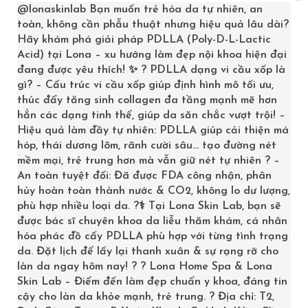
@lonaskinlab
Bạn muốn trẻ hóa da tự nhiên, an
toàn, không cần phẫu thuật nhưng hiệu quả lâu dài?
Hãy khám phá giải pháp PDLLA (Poly-D-L-Lactic
Acid) tại Lona – xu hướng làm đẹp nội khoa hiện đại
đang được yêu thích! ✨ ? PDLLA dạng vi cầu xốp là
gì? – Cấu trúc vi cầu xốp giúp định hình mô tối ưu,
thúc đẩy tăng sinh collagen đa tầng mạnh mẽ hơn
hẳn các dạng tinh thể, giúp da săn chắc vượt trội! –
Hiệu quả làm đầy tự nhiên: PDLLA giúp cải thiện má
hóp, thái dương lõm, rãnh cười sâu… tạo đường nét
mềm mại, trẻ trung hơn mà vẫn giữ nét tự nhiên ? –
TẮM TRẮNG TẢO
An toàn tuyệt đối: Đã được FDA công nhận, phân
hủy hoàn toàn thành nước & CO2, không lo dư lượng,
5
2
5.00
out of
phù hợp nhiều loại da. ?‍⚕️ Tại Lona Skin Lab, bạn sẽ
based on
customer
1,250,000
₫
được bác sĩ chuyên khoa da liễu thăm khám, cá nhân
ratings
hóa phác đồ cấy PDLLA phù hợp với từng tình trạng
da. Đặt lịch để lấy lại thanh xuân & sự rạng rỡ cho
ADD TO CART
làn da ngay hôm nay! ? ? Lona Home Spa & Lona
Skin Lab – Điểm đến làm đẹp chuẩn y khoa, đáng tin
cậy cho làn da khỏe mạnh, trẻ trung. ? Địa chỉ: T2,