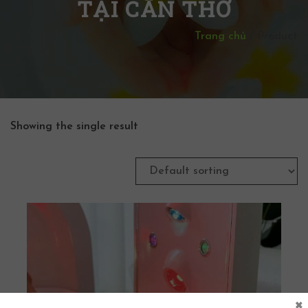
TẠI CẦN THƠ
Trang chủ
/
Product
Showing the single result
×