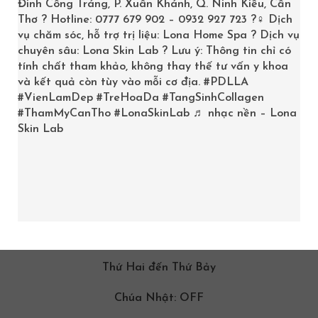
Đinh Công Tráng, P. Xuân Khánh, Q. Ninh Kiều, Cần
Thơ ? Hotline: 0777 679 902 – 0932 927 723 ?‍♀️ Dịch
vụ chăm sóc, hỗ trợ trị liệu: Lona Home Spa ? Dịch vụ
chuyên sâu: Lona Skin Lab ? Lưu ý: Thông tin chỉ có
tính chất tham khảo, không thay thế tư vấn y khoa
và kết quả còn tùy vào mỗi cơ địa.
#PDLLA
#VienLamDep
#TreHoaDa
#TangSinhCollagen
#ThamMyCanTho
#LonaSkinLab
♬ nhạc nền – Lona
Skin Lab
GIỜ LÀM VIỆC
9:00am -08:00pm
Thứ Hai đến Thứ Bảy
Chúa Nhật: OFF