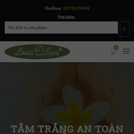
Hotline:
0777679902
Tìm kiếm...
0
TẮM TRẮNG AN TOÀN