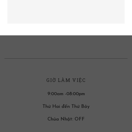
GIỜ LÀM VIỆC
9:00am -08:00pm
Thứ Hai đến Thứ Bảy
Chúa Nhật: OFF