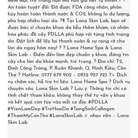
mềm mại, trẻ trung hơn mà vẫn giữ nét tự nhiên ? –
An toàn tuyệt đối: Đã được FDA công nhận, phân
hủy hoàn toàn thành nước & CO2, không lo dư lượng,
phù hợp nhiều loại da. ?‍⚕️ Tại Lona Skin Lab, bạn sẽ
được bác sĩ chuyên khoa da liễu thăm khám, cá nhân
hóa phác đồ cấy PDLLA phù hợp với từng tình trạng
da. Đặt lịch để lấy lại thanh xuân & sự rạng rỡ cho
làn da ngay hôm nay! ? ? Lona Home Spa & Lona
Skin Lab – Điểm đến làm đẹp chuẩn y khoa, đáng tin
cậy cho làn da khỏe mạnh, trẻ trung. ? Địa chỉ: T2,
Đinh Công Tráng, P. Xuân Khánh, Q. Ninh Kiều, Cần
Thơ ? Hotline: 0777 679 902 – 0932 927 723 ?‍♀️ Dịch
LĂN KHỬ MÙI SCION PURE WHITE ROLL ON
vụ chăm sóc, hỗ trợ trị liệu: Lona Home Spa ? Dịch vụ
chuyên sâu: Lona Skin Lab ? Lưu ý: Thông tin chỉ có
160,000
₫
tính chất tham khảo, không thay thế tư vấn y khoa
và kết quả còn tùy vào mỗi cơ địa.
#PDLLA
#VienLamDep
#TreHoaDa
#TangSinhCollagen
ADD TO CART
#ThamMyCanTho
#LonaSkinLab
♬ nhạc nền – Lona
Skin Lab