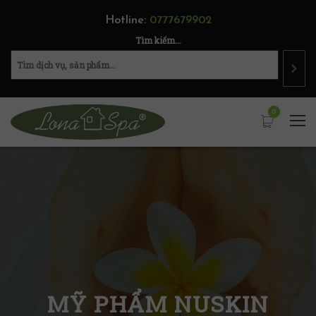
Hotline:
0777679902
Tìm kiếm...
0
MỸ PHẨM NUSKIN