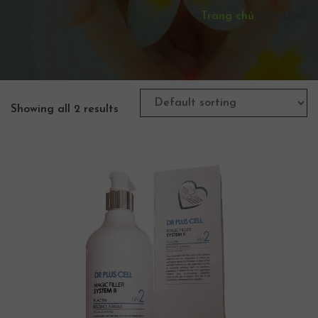
Trang chủ
/
Product
Showing all 2 results