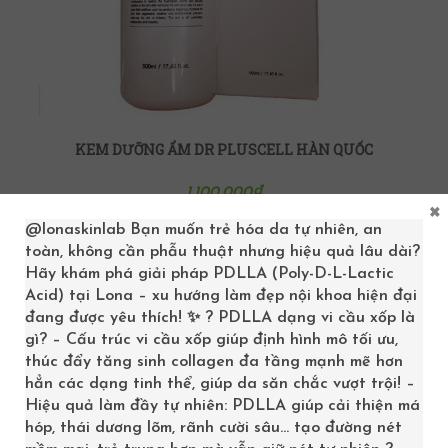
KEM DƯỠNG ẨM DR PLUSCELL HÀN QUỐC
1,100,000
₫
×
@lonaskinlab
Bạn muốn trẻ hóa da tự nhiên, an
ADD TO CART
toàn, không cần phẫu thuật nhưng hiệu quả lâu dài?
Hãy khám phá giải pháp PDLLA (Poly-D-L-Lactic
Acid) tại Lona – xu hướng làm đẹp nội khoa hiện đại
đang được yêu thích! ✨ ? PDLLA dạng vi cầu xốp là
gì? – Cấu trúc vi cầu xốp giúp định hình mô tối ưu,
thúc đẩy tăng sinh collagen đa tầng mạnh mẽ hơn
hẳn các dạng tinh thể, giúp da săn chắc vượt trội! –
Hiệu quả làm đầy tự nhiên: PDLLA giúp cải thiện má
hóp, thái dương lõm, rãnh cười sâu… tạo đường nét