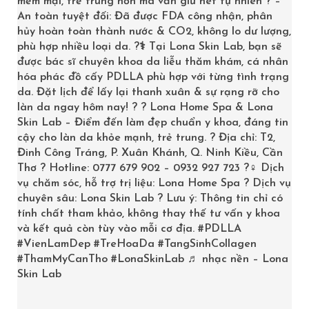
mềm mại, trẻ trung hơn mà vẫn giữ nét tự nhiên ? –
An toàn tuyệt đối: Đã được FDA công nhận, phân
hủy hoàn toàn thành nước & CO2, không lo dư lượng,
phù hợp nhiều loại da. ?‍⚕️ Tại Lona Skin Lab, bạn sẽ
được bác sĩ chuyên khoa da liễu thăm khám, cá nhân
hóa phác đồ cấy PDLLA phù hợp với từng tình trạng
da. Đặt lịch để lấy lại thanh xuân & sự rạng rỡ cho
làn da ngay hôm nay! ? ? Lona Home Spa & Lona
Skin Lab – Điểm đến làm đẹp chuẩn y khoa, đáng tin
cậy cho làn da khỏe mạnh, trẻ trung. ? Địa chỉ: T2,
Đinh Công Tráng, P. Xuân Khánh, Q. Ninh Kiều, Cần
Thơ ? Hotline: 0777 679 902 – 0932 927 723 ?‍♀️ Dịch
KEM TẨY TẾ BÀO CHẾT DR PLUSCELL HÀN QUỐC
vụ chăm sóc, hỗ trợ trị liệu: Lona Home Spa ? Dịch vụ
chuyên sâu: Lona Skin Lab ? Lưu ý: Thông tin chỉ có
1,100,000
₫
tính chất tham khảo, không thay thế tư vấn y khoa
và kết quả còn tùy vào mỗi cơ địa.
#PDLLA
#VienLamDep
#TreHoaDa
#TangSinhCollagen
ADD TO CART
#ThamMyCanTho
#LonaSkinLab
♬ nhạc nền – Lona
Skin Lab