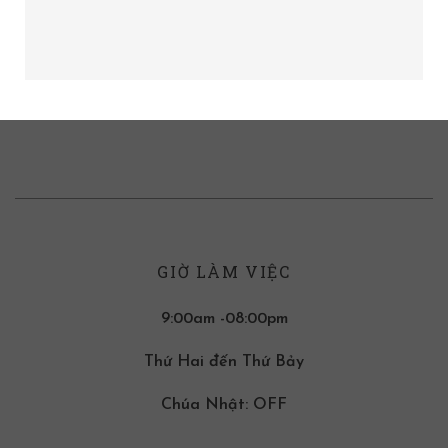
GIỜ LÀM VIỆC
9:00am -08:00pm
Thứ Hai đến Thứ Bảy
Chúa Nhật: OFF