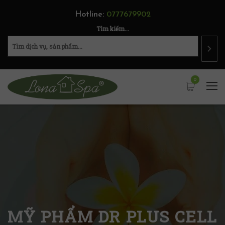
Hotline:
0777679902
Tìm kiếm...
0
MỸ PHẨM DR PLUS CELL