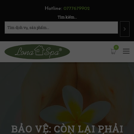
Hotline:
0777679902
Tìm kiếm...
0
BẢO VỆ: CÒN LẠI PHẢI