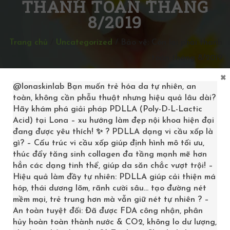
THANH TOÁN THÁNG
8/2019
Trang chủ
/
Uncategorized
/
Bảo vệ: Còn lại phải thanh
toán tháng 8/2019
×
@lonaskinlab
Bạn muốn trẻ hóa da tự nhiên, an
toàn, không cần phẫu thuật nhưng hiệu quả lâu dài?
Hãy khám phá giải pháp PDLLA (Poly-D-L-Lactic
Nội dung này được bảo vệ bằng mật khẩu. Để xem, vui
Acid) tại Lona – xu hướng làm đẹp nội khoa hiện đại
lòng nhập mật khẩu bên dưới.
đang được yêu thích! ✨ ? PDLLA dạng vi cầu xốp là
gì? – Cấu trúc vi cầu xốp giúp định hình mô tối ưu,
Mật khẩu:
thúc đẩy tăng sinh collagen đa tầng mạnh mẽ hơn
hẳn các dạng tinh thể, giúp da săn chắc vượt trội! –
Hiệu quả làm đầy tự nhiên: PDLLA giúp cải thiện má
hóp, thái dương lõm, rãnh cười sâu… tạo đường nét
mềm mại, trẻ trung hơn mà vẫn giữ nét tự nhiên ? –
An toàn tuyệt đối: Đã được FDA công nhận, phân
hủy hoàn toàn thành nước & CO2, không lo dư lượng,