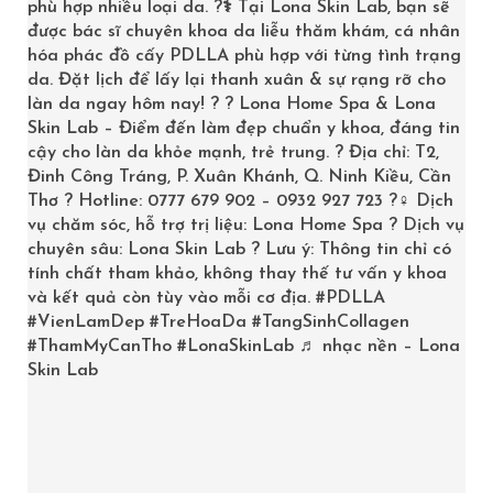
phù hợp nhiều loại da. ?‍⚕️ Tại Lona Skin Lab, bạn sẽ
được bác sĩ chuyên khoa da liễu thăm khám, cá nhân
hóa phác đồ cấy PDLLA phù hợp với từng tình trạng
da. Đặt lịch để lấy lại thanh xuân & sự rạng rỡ cho
làn da ngay hôm nay! ? ? Lona Home Spa & Lona
Skin Lab – Điểm đến làm đẹp chuẩn y khoa, đáng tin
cậy cho làn da khỏe mạnh, trẻ trung. ? Địa chỉ: T2,
GIỜ LÀM VIỆC
Đinh Công Tráng, P. Xuân Khánh, Q. Ninh Kiều, Cần
Thơ ? Hotline: 0777 679 902 – 0932 927 723 ?‍♀️ Dịch
9:00am -08:00pm
vụ chăm sóc, hỗ trợ trị liệu: Lona Home Spa ? Dịch vụ
chuyên sâu: Lona Skin Lab ? Lưu ý: Thông tin chỉ có
Thứ Hai đến Thứ Bảy
tính chất tham khảo, không thay thế tư vấn y khoa
và kết quả còn tùy vào mỗi cơ địa.
#PDLLA
Chúa Nhật: OFF
#VienLamDep
#TreHoaDa
#TangSinhCollagen
#ThamMyCanTho
#LonaSkinLab
♬ nhạc nền – Lona
Skin Lab
LIÊN HỆ
T2 Đinh Công Tráng, P.Xuân Khánh
Quận Ninh Kiều, TP.Cần Thơ