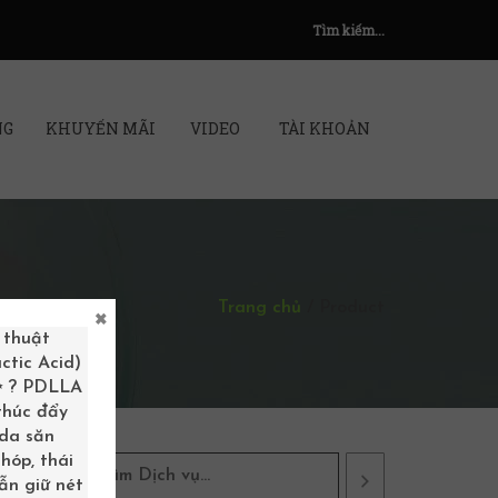
Tìm kiếm...
NG
KHUYẾN MÃI
VIDEO
TÀI KHOẢN
Trang chủ
/
Product
×
 thuật
ctic Acid)
 ✨ ? PDLLA
 thúc đẩy
 da săn
hóp, thái
ẫn giữ nét