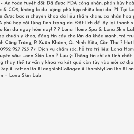
? – An toàn tuyệt đối: Đã được FDA công nhận, phân hủy ho
 & CO2, không lo dư lượng, phù hợp nhiều loại da. ?‍⚕️ Tại L
sẽ được bác sĩ chuyên khoa da liễu thăm khám, cá nhân hóa
phù hợp với từng tình trạng da. Đặt lịch để lấy lại thanh 
ho làn da ngay hôm nay! ? ? Lona Home Spa & Lona Skin La
p chuẩn y khoa, đáng tin cậy cho làn da khỏe mạnh, trẻ tru
inh Công Tráng, P. Xuân Khánh, Q. Ninh Kiều, Cần Thơ ? Hotl
0932 927 723 ?‍♀️ Dịch vụ chăm sóc, hỗ trợ trị liệu: Lona Ho
uyên sâu: Lona Skin Lab ? Lưu ý: Thông tin chỉ có tính chất
g thay thế tư vấn y khoa và kết quả còn tùy vào mỗi cơ địa
Dep
#TreHoaDa
#TangSinhCollagen
#ThamMyCanTho
#Lon
n – Lona Skin Lab