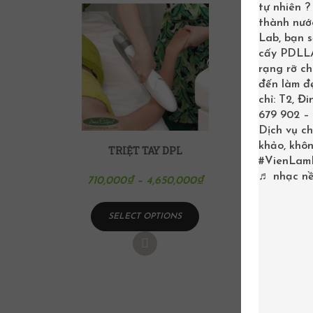
tự nhiên 
thành nước
Lab, bạn 
cấy PDLLA 
rạng rỡ c
đến làm đẹ
chỉ: T2, Đ
679 902 – 
Dịch vụ ch
khảo, khôn
TRIỆT TAY DPL
#VienLam
♬ nhạc nề
710,000
₫
–
4,650,000
₫
SELECT OPTIONS