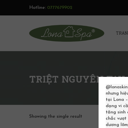
Hotline:
0777679902
TRAN
TRIỆT NGUYÊN TAY 
@lonaskin
nhưng hiệ
tại Lona 
dạng vi cầ
tăng sinh
Showing the single result
chắc vượt 
dương lõm,