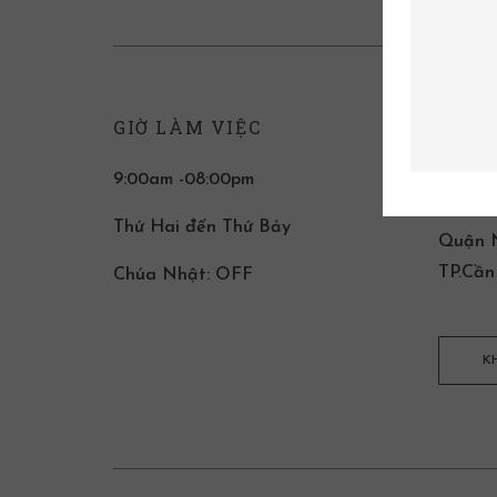
GIỜ LÀM VIỆC
LIÊN
9:00am -08:00pm
T2 Đin
P.Xuân
Thứ Hai đến Thứ Bảy
Quận N
TP.Cần
Chúa Nhật: OFF
K