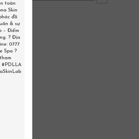
àn toàn
ona Skin
 phác đồ
xuân & sự
b – Điểm
ng. ? Địa
ine: 0777
me Spa ?
 tham
.
#PDLLA
aSkinLab