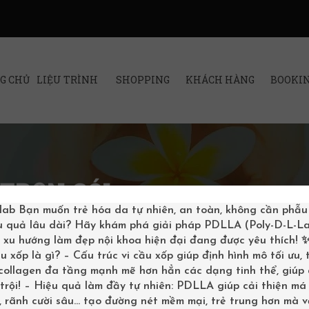
G CHỦ
LIỆU TRÌNH
SHOPPING
KHÁCH HÀNG
BOOKI
TRỌN GÓI
lab
Bạn muốn trẻ hóa da tự nhiên, an toàn, không cần phẫu
u quả lâu dài? Hãy khám phá giải pháp PDLLA (Poly-D-L-La
– xu hướng làm đẹp nội khoa hiện đại đang được yêu thích!
u xốp là gì? – Cấu trúc vi cầu xốp giúp định hình mô tối ưu,
 collagen đa tầng mạnh mẽ hơn hẳn các dạng tinh thể, giúp
trội! – Hiệu quả làm đầy tự nhiên: PDLLA giúp cải thiện má 
 rãnh cười sâu… tạo đường nét mềm mại, trẻ trung hơn mà v