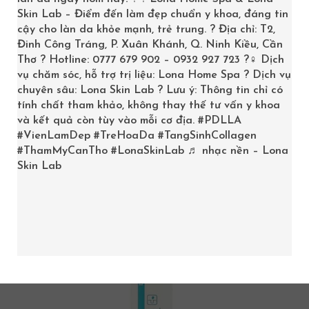
Skin Lab – Điểm đến làm đẹp chuẩn y khoa, đáng tin
Trang chủ
/
Product
cậy cho làn da khỏe mạnh, trẻ trung. ? Địa chỉ: T2,
Đinh Công Tráng, P. Xuân Khánh, Q. Ninh Kiều, Cần
Thơ ? Hotline: 0777 679 902 – 0932 927 723 ?‍♀️ Dịch
vụ chăm sóc, hỗ trợ trị liệu: Lona Home Spa ? Dịch vụ
chuyên sâu: Lona Skin Lab ? Lưu ý: Thông tin chỉ có
tính chất tham khảo, không thay thế tư vấn y khoa
Showing all 4 results
và kết quả còn tùy vào mỗi cơ địa.
#PDLLA
#VienLamDep
#TreHoaDa
#TangSinhCollagen
#ThamMyCanTho
#LonaSkinLab
♬ nhạc nền – Lona
Skin Lab