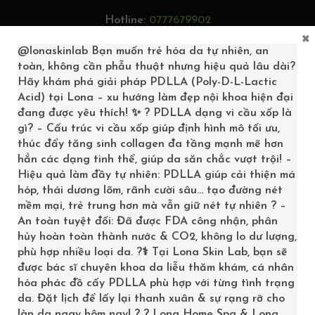
Hotline:
0777679902
×
Tìm kiếm...
@lonaskinlab
Bạn muốn trẻ hóa da tự nhiên, an
toàn, không cần phẫu thuật nhưng hiệu quả lâu dài?
Hãy khám phá giải pháp PDLLA (Poly-D-L-Lactic
Acid) tại Lona – xu hướng làm đẹp nội khoa hiện đại
đang được yêu thích! ✨ ? PDLLA dạng vi cầu xốp là
0
gì? – Cấu trúc vi cầu xốp giúp định hình mô tối ưu,
thúc đẩy tăng sinh collagen đa tầng mạnh mẽ hơn
hẳn các dạng tinh thể, giúp da săn chắc vượt trội! –
Hiệu quả làm đầy tự nhiên: PDLLA giúp cải thiện má
hóp, thái dương lõm, rãnh cười sâu… tạo đường nét
mềm mại, trẻ trung hơn mà vẫn giữ nét tự nhiên ? –
An toàn tuyệt đối: Đã được FDA công nhận, phân
hủy hoàn toàn thành nước & CO2, không lo dư lượng,
phù hợp nhiều loại da. ?‍⚕️ Tại Lona Skin Lab, bạn sẽ
được bác sĩ chuyên khoa da liễu thăm khám, cá nhân
hóa phác đồ cấy PDLLA phù hợp với từng tình trạng
TONER CHO DA DẦU
da. Đặt lịch để lấy lại thanh xuân & sự rạng rỡ cho
làn da ngay hôm nay! ? ? Lona Home Spa & Lona